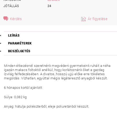
JÓTÁLLÁS
24
Kérdés
Ár figyelése
LEÍRÁS
PARAMÉTEREK
BESZÉLGETÉS
Minden étkezésnél szeretnénk megvédeni gyermekeink ruháit a néha
igazán makacs foltoktól anélkül, hogy korlátoznánk őket a gazdag
ízvilág felfedezésében. A divatos, hosszú ujjú előke erre tökéletes
megoldás. Vízhatlan, egyúttal mégis légáteresztő anyagból készült.
6 hónapos kortól ajánlott
Súlya: 0,082 kg
Anyag: hátulja poliészterből, eleje poliuretánból készült.