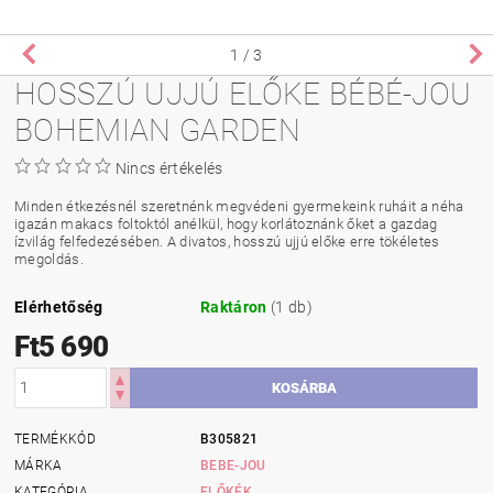
1
/ 3
HOSSZÚ UJJÚ ELŐKE BÉBÉ-JOU
BOHEMIAN GARDEN
Nincs értékelés
Minden étkezésnél szeretnénk megvédeni gyermekeink ruháit a néha
igazán makacs foltoktól anélkül, hogy korlátoznánk őket a gazdag
ízvilág felfedezésében. A divatos, hosszú ujjú előke erre tökéletes
megoldás.
Elérhetőség
Raktáron
(1 db)
Ft5 690
TERMÉKKÓD
B305821
MÁRKA
BEBE-JOU
KATEGÓRIA
ELŐKÉK