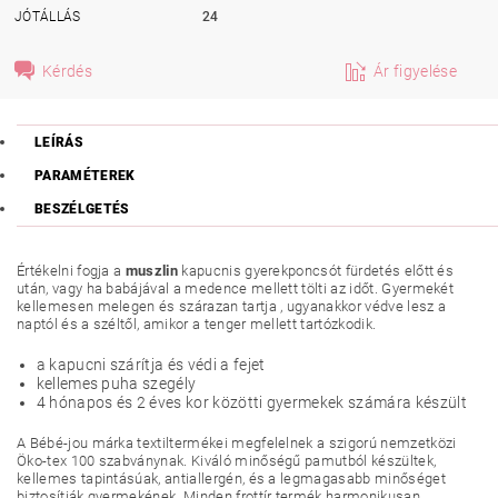
JÓTÁLLÁS
24
Kérdés
Ár figyelése
LEÍRÁS
PARAMÉTEREK
BESZÉLGETÉS
Értékelni fogja a
muszlin
kapucnis gyerekponcsót fürdetés előtt és
után, vagy ha babájával a medence mellett tölti az időt. Gyermekét
kellemesen melegen és szárazan tartja , ugyanakkor védve lesz a
naptól és a széltől, amikor a tenger mellett tartózkodik.
a kapucni szárítja és védi a fejet
kellemes puha szegély
4 hónapos és 2 éves kor közötti gyermekek számára készült
A Bébé-jou márka textiltermékei megfelelnek a szigorú nemzetközi
Öko-tex 100 szabványnak. Kiváló minőségű pamutból készültek,
kellemes tapintásúak, antiallergén, és a legmagasabb minőséget
biztosítják gyermekének. Minden frottír termék harmonikusan