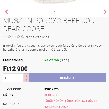
1
/ 4
MUSZLIN PONCSÓ BÉBÉ-JOU
DEAR GOOSE
Nincs értékelés
Értékelni fogja a kapucnis gyerekponcsót fürdetés előtt és után, vagy
ha babájával a medence mellett tölti az időt.
Elérhetőség
Raktáron
(3 db)
Ft12 900
TERMÉKKÓD
B3017025
MÁRKA
BEBE-JOU
TÖRÖLKÖZŐK, FÜRDETŐKESZTYŰK ÉS
KATEGÓRIA
BABAKÖNTÖSÖK