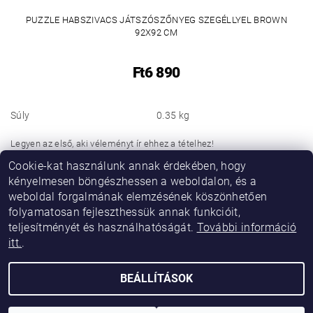
PUZZLE HABSZIVACS JÁTSZÓSZŐNYEG SZEGÉLLYEL BROWN
92X92 CM
Ft6 890
Súly
0.35 kg
Legyen az első, aki véleményt ír ehhez a tételhez!
Cookie-kat használunk annak érdekében, hogy
Hozzászólás hozzáadása
kényelmesen böngészhessen a weboldalon, és a
weboldal forgalmának elemzésének köszönhetően
folyamatosan fejleszthessük annak funkcióit,
teljesítményét és használhatóságát.
További információ
itt.
.
BEÁLLÍTÁSOK
2026 © Vikibaby, minden jog fenntartva.