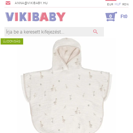
ANNA@VIKIBABY.HU
HUF
EUR
RON
0
Ft0
ÚJDONSÁG