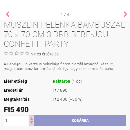
1
/ 4
MUSZLIN PELENKA BAMBUSZAL
70 × 70 CM 3 DRB BEBE-JOU
CONFETTI PARTY
Nincs értékelés
A Bébé-jou univerzális pelenkája finom hidrofil anyagból készült,
magas bambusz tarltamú szálból, így nagyon kellemes és puha.
Elérhetőség
Raktáron
(4 db)
Eredeti ár
Ft7 890
Megtakarítás
Ft2 400
(–30 %)
Ft5 490