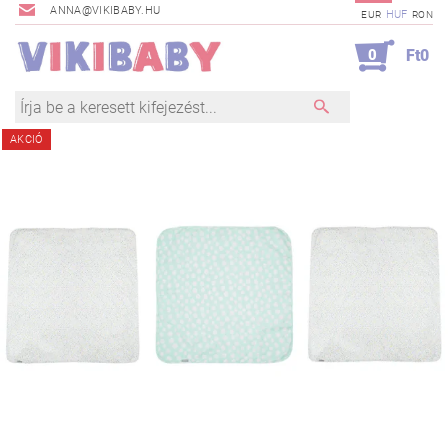
ANNA@VIKIBABY.HU
HUF
EUR
RON
0
Ft0
AKCIÓ