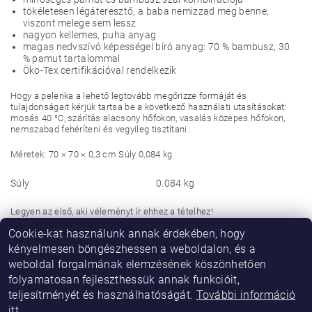
tökéletesen légáteresztő, a baba nemizzad meg benne,
viszont melege sem lessz
nagyon kellemes, puha anyag
magas nedvszívó képességel bíró anyag: 70 % bambusz, 30
% pamut tartalommal
Öko-Tex certifikációval rendelkezik
Hogy a pelenka a lehető legtovább megőrizze formáját és
tulajdonságait kérjük tartsa be a következő használati utasításokat:
mosás 40 °C, szárítás alacsony hőfokon, vasalás közepes hőfokon,
nemszabad fehéríteni és
vegyileg tisztítani.
Méretek: 70 × 70 × 0,3 cm Súly 0,084 kg.
Súly
0.084 kg
Legyen az első, aki véleményt ír ehhez a tételhez!
Cookie-kat használunk annak érdekében, hogy
Hozzászólás hozzáadása
kényelmesen böngészhessen a weboldalon, és a
weboldal forgalmának elemzésének köszönhetően
folyamatosan fejleszthessük annak funkcióit,
teljesítményét és használhatóságát.
További információ
itt.
.