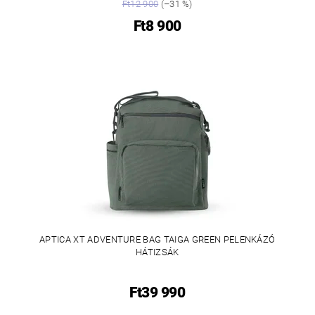
Ft12 900
(–31 %)
Ft8 900
APTICA XT ADVENTURE BAG TAIGA GREEN PELENKÁZÓ
HÁTIZSÁK
Ft39 990