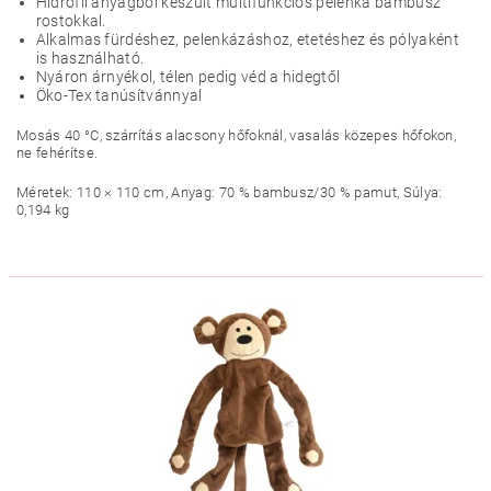
Hidrofil anyagból készült multifunkciós pelenka bambusz
rostokkal.
Alkalmas fürdéshez, pelenkázáshoz, etetéshez és pólyaként
is használható.
Nyáron árnyékol, télen pedig véd a hidegtől
Öko-Tex tanúsítvánnyal
Mosás 40 °C, szárrítás alacsony hőfoknál, vasalás közepes hőfokon,
ne fehérítse.
Méretek: 110 × 110 cm, Anyag: 70 % bambusz/30 % pamut, Súlya:
0,194 kg