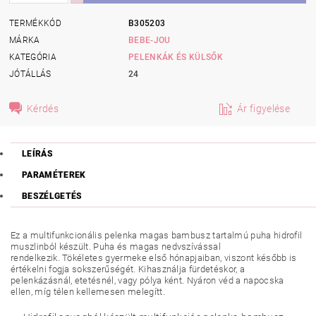
TERMÉKKÓD
B305203
MÁRKA
BEBE-JOU
KATEGÓRIA
PELENKÁK ÉS KÜLSŐK
JÓTÁLLÁS
24
Kérdés
Ár figyelése
LEÍRÁS
PARAMÉTEREK
BESZÉLGETÉS
Ez a multifunkcionális pelenka magas bambusz tartalmú puha hidrofil
muszlinból készült. Puha és magas nedvszívással
rendelkezik. Tökéletes gyermeke első hónapjaiban, viszont később is
értékelni fogja sokszerűségét. Kihasználja fürdetéskor, a
pelenkázásnál, etetésnél, vagy pólya ként. Nyáron véd a napocska
ellen, míg télen kellemesen melegítt.