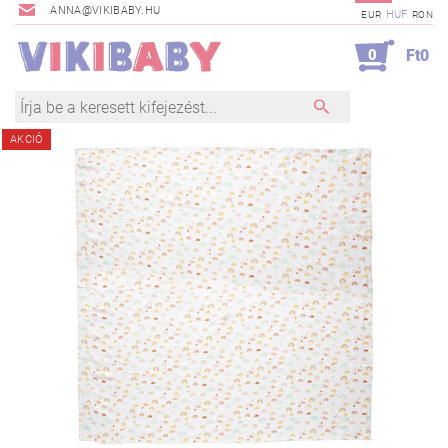
ANNA@VIKIBABY.HU
HUF
EUR
RON
0
Ft0
AKCIÓ