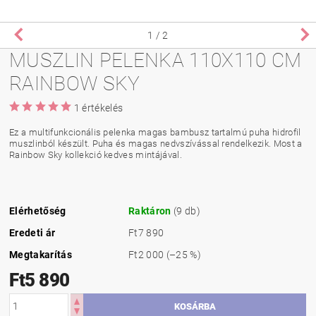
1
/ 2
MUSZLIN PELENKA 110X110 CM
RAINBOW SKY
1 értékelés
Ez a multifunkcionális pelenka magas bambusz tartalmú puha hidrofil
muszlinból készült. Puha és magas nedvszívással rendelkezik. Most a
Rainbow Sky kollekció kedves mintájával.
Elérhetőség
Raktáron
(9 db)
Eredeti ár
Ft7 890
Megtakarítás
Ft2 000
(–25 %)
Ft5 890