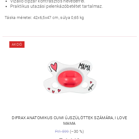
Vízálló cipzár kontrasztos hevederrel.
Praktikus utazási pelenkázóbetétet tartalmaz.
Táska méretei: 42x6,5x47 cm, súlya 0,65 kg
AKCIÓ
DIFRAX ANATOMIKUS CUMI ÚJSZÜLÖTTEK SZÁMÁRA, I LOVE
MAMA
Ft1 599
(–30 %)