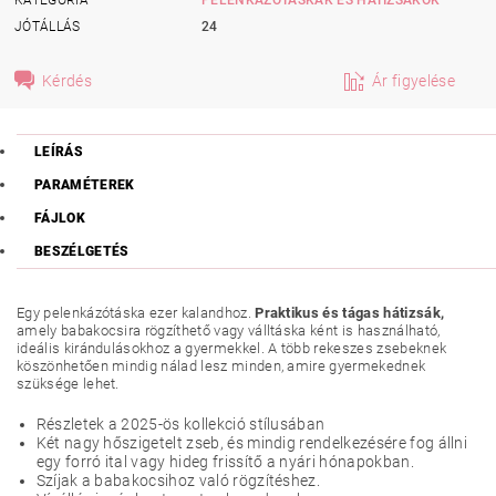
JÓTÁLLÁS
24
Kérdés
Ár figyelése
LEÍRÁS
PARAMÉTEREK
FÁJLOK
BESZÉLGETÉS
Egy pelenkázótáska ezer kalandhoz.
Praktikus és tágas hátizsák,
amely babakocsira rögzíthető vagy válltáska ként is használható,
ideális kirándulásokhoz a gyermekkel. A több rekeszes zsebeknek
köszönhetően mindig nálad lesz minden, amire gyermekednek
szüksége lehet.
Részletek a 2025-ös kollekció stílusában
Két nagy hőszigetelt zseb, és mindig rendelkezésére fog állni
egy forró ital vagy hideg frissítő a nyári hónapokban.
Szíjak a babakocsihoz való rögzítéshez.