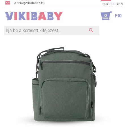
ANNA@VIKIBABY.HU
HUF
EUR
RON
0
Ft0