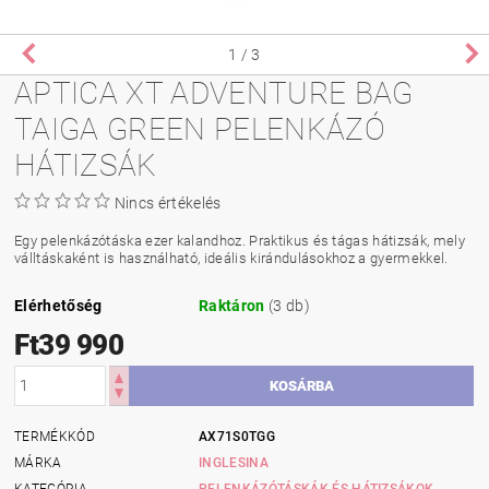
1
/ 3
APTICA XT ADVENTURE BAG
TAIGA GREEN PELENKÁZÓ
HÁTIZSÁK
Nincs értékelés
Egy pelenkázótáska ezer kalandhoz. Praktikus és tágas hátizsák, mely
válltáskaként is használható, ideális kirándulásokhoz a gyermekkel.
Elérhetőség
Raktáron
(3 db)
Ft39 990
TERMÉKKÓD
AX71S0TGG
MÁRKA
INGLESINA
KATEGÓRIA
PELENKÁZÓTÁSKÁK ÉS HÁTIZSÁKOK