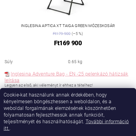
INGLESINA APTICA XT TAIGA GREEN MÓZESKOSÁR
Ft179 900
(–5 %)
Ft169 900
Súly
0.65 kg
Inglesina Adventure Bag - EN -25 pelenkázó hátizsák
leírása
Legyen az első, aki véleményt ír ehhez a tételhez!
Cookie-kat használunk annak érdekében, hogy
Hozzászólás hozzáadása
kényelmesen böngészhessen a weboldalon, és a
weboldal forgalmának elemzésének köszönhetően
folyamatosan fejleszthessük annak funkcióit,
teljesítményét és használhatóságát.
További információ
itt.
.