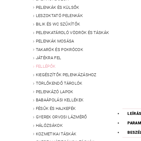
PELENKÁK ÉS KÜLSŐK
LESZOKTATÓ PELENKÁK
BILIK ÉS WC SZŰKÍTŐK
PELENKATÁROLÓ VÖDRÖK ÉS TÁSKÁK
PELENKÁK MOSÁSA
TAKARÓK ÉS POKRÓCOK
JÁTÉKRA FEL
FELLÉPŐK
KIEGÉSZÍTŐK PELENKÁZÁSHOZ
TÖRLŐKENDŐ TÁROLÓK
PELENKÁZÓ LAPOK
BABAÁPOLÁSI KELLÉKEK
FÉSŰK ÉS HAJKEFÉK
LEÍRÁ
GYEREK ORVOSI LÁZMÉRŐ
PARAM
HÁLÓZSÁKOK
BESZÉ
KOZMETIKAI TÁSKÁK