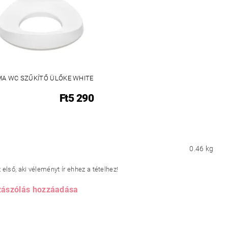
A WC SZŰKÍTŐ ÜLŐKE WHITE
Ft5 290
0.46 kg
első, aki véleményt ír ehhez a tételhez!
ászólás hozzáadása