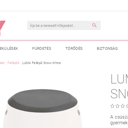
EKÜLÉSEK
FÜRDETÉS
TÖRŐDÉS
BIZTONSÁG
INK
dés
Fellépők
VÁSÁRLÁSI FELTÉTELEK
LUMA Fellépő Snow White
ADATKEZELÉSI TÁJÉKOZTATÓ
LU
 MEGFELELŐ MÉRET MEGÁLLAPÍTÁSA
BOLDOG BABA
HAS
SN
A csúszá
gyermeke