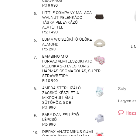
CSAVAROS
Ft19 990
LITTLE COMPANY MALAGA
WALNUT PELENKÁZÓ
TÁSKA PELENKÁZÓ
ALÁTÉTTEL
Ft21 490
LUMA WC SZŰKÍTŐ ÜLŐKE
ALMOND
LUM
Ft5 290
BAMBINO MIO
FORRADALMI LESZOKTATÓ
PELENKA 2-3 ÉVES KORIG
HÁRMAS CSOMAGOLÁS, SUPER
STRAWBERRY
Ft10 990
AMEDA STERILIZÁLÓ
Súly
ZACSKÓ KÉSZLET A
MIKROHULLÁMÚ
Legyen az 
SÜTŐHÖZ, 5 DB
Ft1 990
Hozz
BABY DAN FELLÉPŐ -
LÉPCSŐ
Ft6 990
DIFRAX ANATOMIKUS CUMI