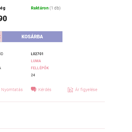
ség
Raktáron
(1 db)
90
ÓD
L02701
LUMA
A
FELLÉPŐK
24
Nyomtatás
Kérdés
Ár figyelése