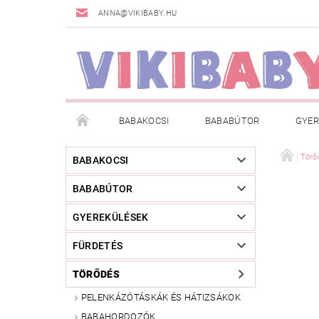
ANNA@VIKIBABY.HU
BABAKOCSI
BABABÚTOR
GYER
DOGSPACE
MÁRKÁK
AKCIÓS TERMÉKE
Törő
BABAKOCSI
BABABÚTOR
TÖRZSVÁSÁRLÓI PROGRAM
RÓLUNK
A
GYEREKÜLÉSEK
FÜRDETÉS
TÖRŐDÉS
PELENKÁZÓTÁSKÁK ÉS HÁTIZSÁKOK
BABAHORDOZÓK