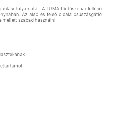
 tanulási folyamatát. A LUMA fürdőszobai fellépő
onyhában. Az alsó és felső oldala csúszásgátló
ete mellett szabad használni!
álasztékának.
ettartamot.