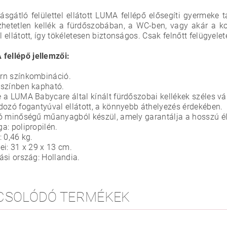
ásgátló felülettel ellátott LUMA fellépő elősegíti gyermeke
zhetetlen kellék a fürdőszobában, a WC-ben, vagy akár a k
el ellátott, így tökéletesen biztonságos. Csak felnőtt felügyel
fellépő jellemzői:
rn színkombináció.
színben kapható.
 a LUMA Babycare által kínált fürdőszobai kellékek széles v
dozó fogantyúval ellátott, a könnyebb áthelyezés érdekében.
ó minőségű műanyagból készül, amely garantálja a hosszú él
a: polipropilén.
: 0,46 kg.
ei: 31 x 29 x 13 cm.
ási ország: Hollandia.
CSOLÓDÓ TERMÉKEK