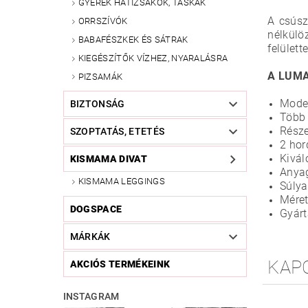
GYEREK HÁTIZSÁKOK, TÁSKÁK
A csúsz
ORRSZÍVÓK
nélkülö
BABAFÉSZKEK ÉS SÁTRAK
felülett
KIEGÉSZÍTŐK VÍZHEZ, NYARALÁSRA
A LUMA 
PIZSAMÁK
Mode
BIZTONSÁG
Több 
Része
SZOPTATÁS, ETETÉS
2 hor
Kivál
KISMAMA DIVAT
Anyag
KISMAMA LEGGINGS
Súlya
Méret
DOGSPACE
Gyárt
MÁRKÁK
KAP
AKCIÓS TERMÉKEINK
INSTAGRAM