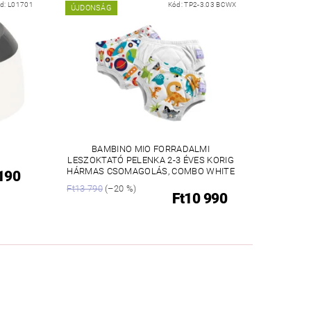
d:
L01701
Kód:
TP2-3.03 BCWX
ÚJDONSÁG
BAMBINO MIO FORRADALMI
LESZOKTATÓ PELENKA 2-3 ÉVES KORIG
HÁRMAS CSOMAGOLÁS, COMBO WHITE
 190
Ft13 790
(–20 %)
Ft10 990