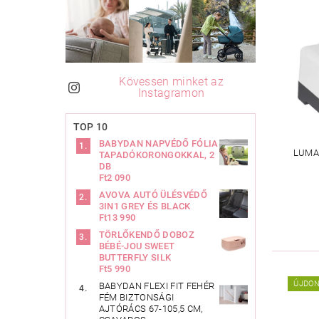
Kövessen minket az
Instagramon
TOP 10
BABYDAN NAPVÉDŐ FÓLIA
LUMA
TAPADÓKORONGOKKAL, 2
DB
Ft2 090
AVOVA AUTÓ ÜLÉSVÉDŐ
3IN1 GREY ÉS BLACK
Ft13 990
TÖRLŐKENDŐ DOBOZ
BÉBÉ-JOU SWEET
BUTTERFLY SILK
Ft5 990
ÚJDO
BABYDAN FLEXI FIT FEHÉR
FÉM BIZTONSÁGI
AJTÓRÁCS 67-105,5 CM,