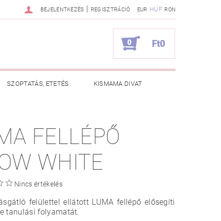
|
HUF
BEJELENTKEZÉS
REGISZTRÁCIÓ
EUR
RON
0
Ft0
SZOPTATÁS, ETETÉS
KISMAMA DIVAT
KAPCSOLAT
MA FELLÉPŐ
ZNOS TANÁCSOK
RENDELÉSEM
OW WHITE
Nincs értékelés
sgátló felülettel ellátott LUMA fellépő elősegíti
 tanulási folyamatát.