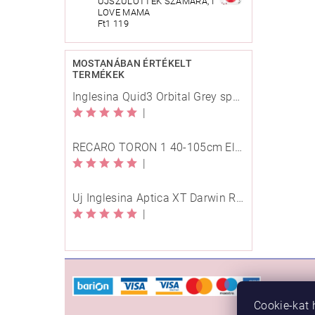
ÚJSZÜLÖTTEK SZÁMÁRA, I
LOVE MAMA
Ft1 119
MOSTANÁBAN ÉRTÉKELT
TERMÉKEK
Inglesina Quid3 Orbital Grey sport babakocsi
|
RECARO TORON 1 40-105cm Elegant Beige
|
Új Inglesina Aptica XT Darwin Recline Evo 4in1 Himalaya Blue multifunkciós babakocsi
|
VÁSÁ
Cookie-kat 
Rendelé