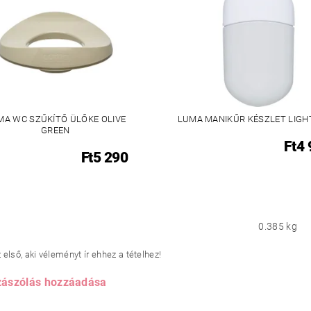
MA WC SZŰKÍTŐ ÜLŐKE OLIVE
LUMA MANIKŰR KÉSZLET LIGH
GREEN
Ft4
Ft5 290
0.385 kg
első, aki véleményt ír ehhez a tételhez!
ászólás hozzáadása