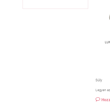
LU
Súly
Legyen az 
Hozz