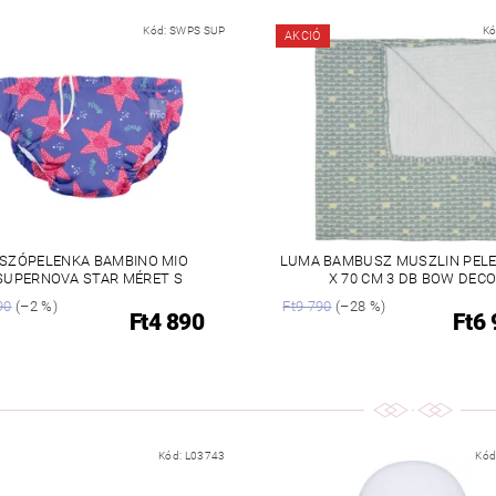
Kód:
SWPS SUP
Kó
AKCIÓ
SZÓPELENKA BAMBINO MIO
LUMA BAMBUSZ MUSZLIN PELE
SUPERNOVA STAR MÉRET S
X 70 CM 3 DB BOW DEC
90
(–2 %)
Ft9 790
(–28 %)
Ft4 890
Ft6
Kód:
L03743
Kód