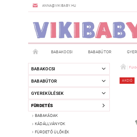
ANNA@VIKIBABY.HU
BABAKOCSI
BABABÚTOR
GYER
DOGSPACE
MÁRKÁK
AKCIÓS TERMÉKE
Fürd
BABAKOCSI
BABABÚTOR
AKCIÓ
TÖRZSVÁSÁRLÓI PROGRAM
RÓLUNK
A
GYEREKÜLÉSEK
FÜRDETÉS
BABAKÁDAK
KÁDÁLLVÁNYOK
FÜRDETŐ ÜLŐKÉK