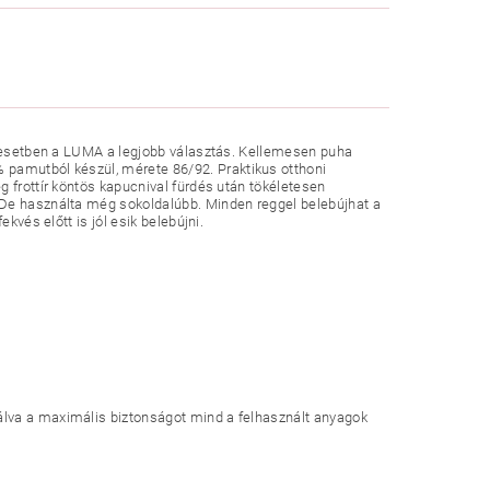
Ez esetben a LUMA a legjobb választás. Kellemesen puha
 pamutból készül, mérete 86/92.
Praktikus otthoni
 frottír köntös kapucnival fürdés után tökéletesen
 De használta még sokoldalúbb. Minden reggel belebújhat a
kvés előtt is jól esik belebújni.
álva a maximális biztonságot mind a felhasznált anyagok