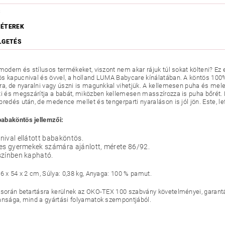
S
ÉTEREK
LGETÉS
 modern és stílusos termékeket, viszont nem akar rájuk túl sokat költeni? 
s kapucnival és övvel, a holland LUMA Babycare kínálatában. A köntös
100%
ra, de nyaralni vagy úszni is magunkkal vihetjük. A kellemesen puha és meleg
ti és megszárítja a babát, miközben kellemesen masszírozza is puha bőrét.
redés után, de medence mellet és tengerparti nyaraláson is jól jön. Este, lefe
abaköntös jellemzői:
ival ellátott babaköntös.
es gyermekek számára ajánlott, mérete 86/92.
színben kapható.
36 x 54 x 2 cm,
Súlya: 0,38 kg,
Anyaga: 100 % pamut.
 során betartásra kerülnek az OKO-TEX 100 szabvány követelményei, garant
ansága, mind a
gyártási folyamatok szempontjából
.