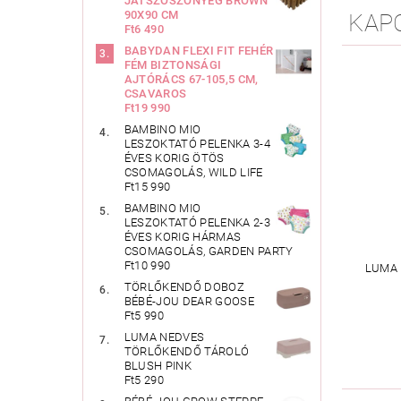
JÁTSZÓSZŐNYEG BROWN
90X90 CM
KAP
Ft6 490
BABYDAN FLEXI FIT FEHÉR
FÉM BIZTONSÁGI
AJTÓRÁCS 67-105,5 CM,
CSAVAROS
Ft19 990
BAMBINO MIO
LESZOKTATÓ PELENKA 3-4
ÉVES KORIG ÖTÖS
CSOMAGOLÁS, WILD LIFE
Ft15 990
BAMBINO MIO
LESZOKTATÓ PELENKA 2-3
ÉVES KORIG HÁRMAS
CSOMAGOLÁS, GARDEN PARTY
Ft10 990
LUMA 
TÖRLŐKENDŐ DOBOZ
BÉBÉ-JOU DEAR GOOSE
Ft5 990
LUMA NEDVES
TÖRLŐKENDŐ TÁROLÓ
BLUSH PINK
Ft5 290