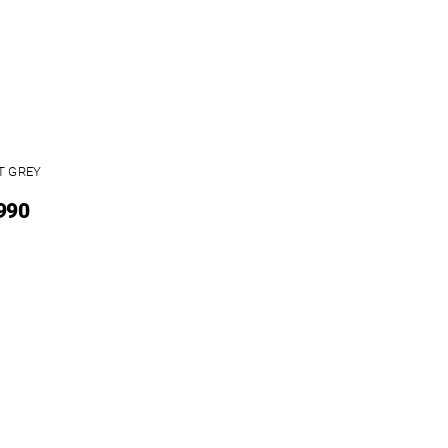
T GREY
 990