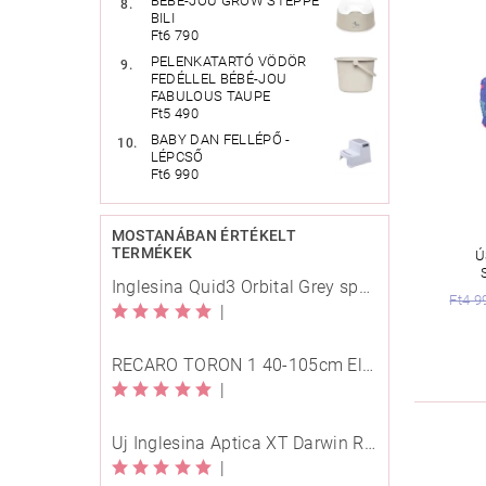
BÉBÉ-JOU GROW STEPPE
BILI
Ft6 790
PELENKATARTÓ VÖDÖR
FEDÉLLEL BÉBÉ-JOU
FABULOUS TAUPE
Ft5 490
BABY DAN FELLÉPŐ -
LÉPCSŐ
Ft6 990
MOSTANÁBAN ÉRTÉKELT
TERMÉKEK
Ú
Inglesina Quid3 Orbital Grey sport babakocsi
Ft4 9
|
RECARO TORON 1 40-105cm Elegant Beige
|
Új Inglesina Aptica XT Darwin Recline Evo 4in1 Himalaya Blue multifunkciós babakocsi
|