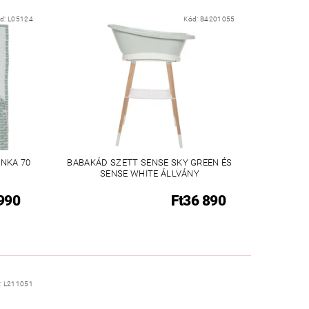
d:
L05124
Kód:
B4201055
NKA 70
BABAKÁD SZETT SENSE SKY GREEN ÉS
O
SENSE WHITE ÁLLVÁNY
 990
Ft36 890
:
L211051