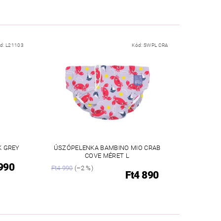
d:
L21103
Kód:
SWPL CRA
K GREY
ÚSZÓPELENKA BAMBINO MIO CRAB
COVE MÉRET L
 990
Ft4 990
(–2 %)
Ft4 890