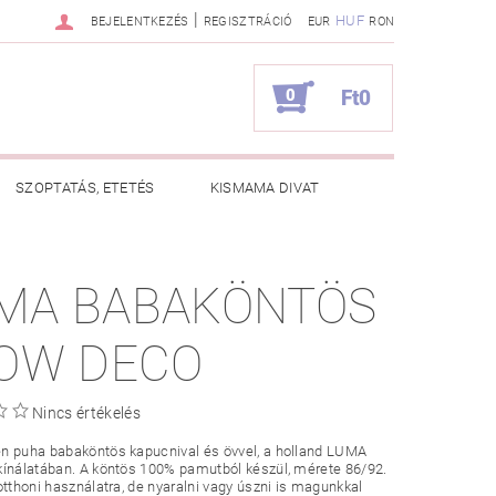
|
HUF
BEJELENTKEZÉS
REGISZTRÁCIÓ
EUR
RON
0
Ft0
SZOPTATÁS, ETETÉS
KISMAMA DIVAT
KAPCSOLAT
MA BABAKÖNTÖS
ZNOS TANÁCSOK
RENDELÉSEM
BOW DECO
Nincs értékelés
n puha babaköntös kapucnival és övvel, a holland LUMA
ínálatában. A köntös 100% pamutból készül, mérete 86/92.
otthoni használatra, de nyaralni vagy úszni is magunkkal