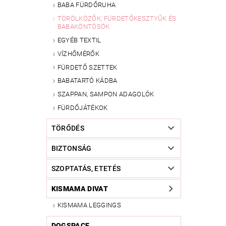
BABA FÜRDŐRUHA
TÖRÖLKÖZŐK, FÜRDETŐKESZTYŰK ÉS
BABAKÖNTÖSÖK
EGYÉB TEXTIL
VÍZHŐMÉRŐK
FÜRDETŐ SZETTEK
BABATARTÓ KÁDBA
SZAPPAN, SAMPON ADAGOLÓK
FÜRDŐJÁTÉKOK
TÖRŐDÉS
BIZTONSÁG
SZOPTATÁS, ETETÉS
KISMAMA DIVAT
KISMAMA LEGGINGS
DOGSPACE