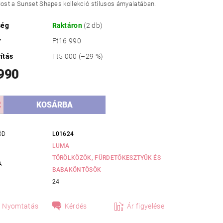
Most a Sunset Shapes kollekció stílusos árnyalatában.
ség
Raktáron
(2 db)
r
Ft16 990
ítás
Ft5 000
(–29 %)
 990
ÓD
L01624
LUMA
TÖRÖLKÖZŐK, FÜRDETŐKESZTYŰK ÉS
A
BABAKÖNTÖSÖK
24
Nyomtatás
Kérdés
Ár figyelése