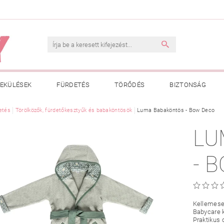
EKÜLÉSEK
FÜRDETÉS
TÖRŐDÉS
BIZTONSÁG
INK
etés
Törölközők, fürdetőkesztyűk és babaköntösök
VÁSÁRLÁSI FELTÉTELEK
ADATKEZELÉSI TÁJÉKOZTATÓ
Luma Babaköntös - Bow Deco
LU
 MEGFELELŐ MÉRET MEGÁLLAPÍTÁSA
BOLDOG BABA
HAS
- 
Kellemese
Babycare k
Praktikus 