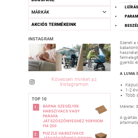
LEÍRÁ
MÁRKÁK
PARAM
AKCIÓS TERMÉKEINK
BESZÉ
INSTAGRAM
Szereti a
babaköntö
használat
felmelegí
gyerkőc éb
A LUMA b
Kövessen minket az
Instagramon
Kapucn
1-2 év
Több 
TOP 10
BARNA SZEGÉLYEK
Méretei: 
HABSZIVACS VAGY
PARAFA
A gyártás
JÁTSZÓSZŐNYEGHEZ 90X90CM
ártalmatl
Ft4 200
PUZZLE HABSZIVACS