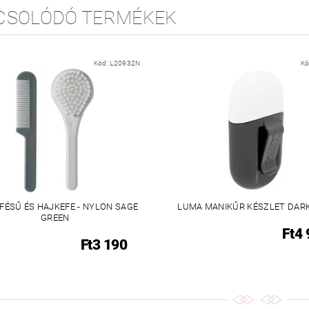
CSOLÓDÓ TERMÉKEK
Kód:
L20932N
Kó
FÉSŰ ÉS HAJKEFE - NYLON SAGE
LUMA MANIKŰR KÉSZLET DAR
GREEN
Ft4
Ft3 190