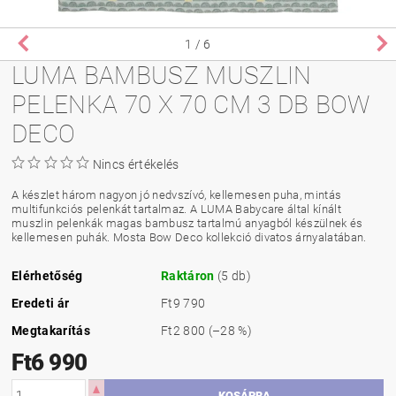
1
/ 6
LUMA BAMBUSZ MUSZLIN
PELENKA 70 X 70 CM 3 DB BOW
DECO
Nincs értékelés
A készlet három nagyon jó nedvszívó, kellemesen puha, mintás
multifunkciós pelenkát tartalmaz. A LUMA Babycare által kínált
muszlin pelenkák magas bambusz tartalmú anyagból készülnek és
kellemesen puhák. Mosta Bow Deco kollekció divatos árnyalatában.
Elérhetőség
Raktáron
(5 db)
Eredeti ár
Ft9 790
Megtakarítás
Ft2 800
(–28 %)
Ft6 990