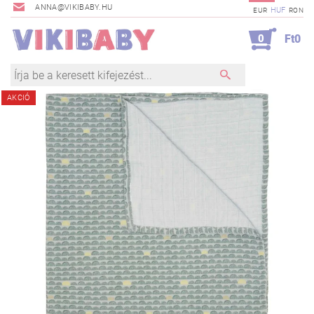
ANNA@VIKIBABY.HU
HUF
EUR
RON
0
Ft0
AKCIÓ