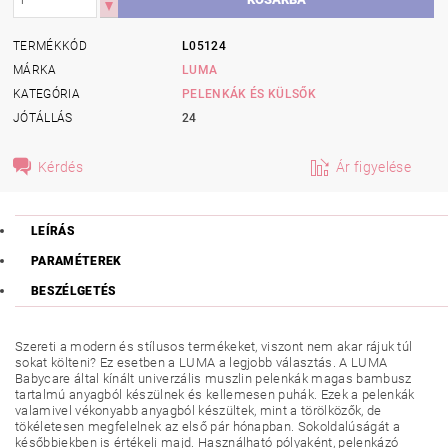
TERMÉKKÓD
L05124
MÁRKA
LUMA
KATEGÓRIA
PELENKÁK ÉS KÜLSŐK
JÓTÁLLÁS
24
Kérdés
Ár figyelése
LEÍRÁS
PARAMÉTEREK
BESZÉLGETÉS
Szereti a modern és stílusos termékeket, viszont nem akar rájuk túl
sokat költeni? Ez esetben a LUMA a legjobb választás. A LUMA
Babycare által kínált univerzális muszlin pelenkák magas bambusz
tartalmú anyagból készülnek és kellemesen puhák. Ezek a pelenkák
valamivel vékonyabb anyagból készültek, mint a törölközők, de
tökéletesen megfelelnek az első pár hónapban. Sokoldalúságát a
későbbiekben is értékeli majd. Használható pólyaként, pelenkázó