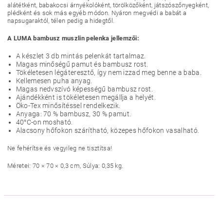
alátétként, babakocsi árnyékolóként, törölközőként, játszószőnyegként,
plédként és sok más egyéb módon. Nyáron megvédi a babát a
napsugaraktól, télen pedig a hidegtől.
A LUMA bambusz muszlin pelenka jellemzői:
A készlet 3 db mintás pelenkát tartalmaz.
Magas minőségű pamut és bambusz rost.
Tökéletesen légáteresztő, így nem izzad meg benne a baba.
Kellemesen puha anyag.
Magas nedvszívó képességű bambusz rost.
Ajándékként is tökéletesen megállja a helyét.
Öko-Tex minősítéssel rendelkezik.
Anyaga: 70 % bambusz, 30 % pamut.
40°C-on mosható.
Alacsony hőfokon szárítható, közepes hőfokon vasalható.
Ne fehérítse és vegyileg ne tisztítsa!
Méretei: 70 × 70 × 0,3 cm,
Súlya: 0,35 kg.