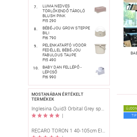
LUMA NEDVES
TÖRLŐKENDŐ TÁROLÓ
BLUSH PINK
Ft5 290
BÉBÉ-JOU GROW STEPPE
BILI
Ft6 790
PELENKATARTÓ VÖDÖR
FEDÉLLEL BÉBÉ-JOU
BA
FABULOUS TAUPE
Ft5 490
BABY DAN FELLÉPŐ -
LÉPCSŐ
Ft6 990
MOSTANÁBAN ÉRTÉKELT
TERMÉKEK
Inglesina Quid3 Orbital Grey sport babakocsi
ÚJDO
|
TI
RECARO TORON 1 40-105cm Elegant Beige