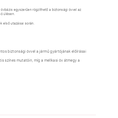
 övbázis egyszerűen rögzíthető a biztonsági övvel az
só ülésen.
k első utazásai során.
ntos biztonsági övvel a jármű gyártójának előírásai
is színes mutatóin, míg a mellkasi öv átmegy a