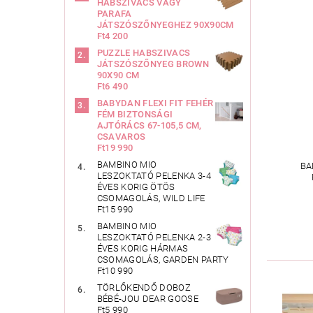
HABSZIVACS VAGY
PARAFA
JÁTSZÓSZŐNYEGHEZ 90X90CM
Ft4 200
PUZZLE HABSZIVACS
JÁTSZÓSZŐNYEG BROWN
90X90 CM
Ft6 490
BABYDAN FLEXI FIT FEHÉR
FÉM BIZTONSÁGI
AJTÓRÁCS 67-105,5 CM,
CSAVAROS
Ft19 990
BAMBINO MIO
BA
LESZOKTATÓ PELENKA 3-4
ÉVES KORIG ÖTÖS
CSOMAGOLÁS, WILD LIFE
Ft15 990
BAMBINO MIO
LESZOKTATÓ PELENKA 2-3
ÉVES KORIG HÁRMAS
CSOMAGOLÁS, GARDEN PARTY
Ft10 990
TÖRLŐKENDŐ DOBOZ
BÉBÉ-JOU DEAR GOOSE
Ft5 990