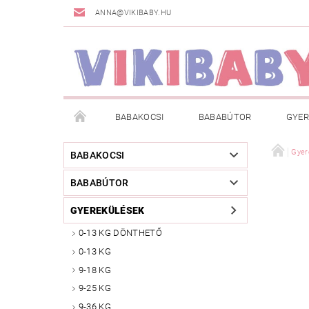
ANNA@VIKIBABY.HU
BABAKOCSI
BABABÚTOR
GYER
DOGSPACE
MÁRKÁK
AKCIÓS TERMÉKE
Gyer
BABAKOCSI
BABABÚTOR
TÖRZSVÁSÁRLÓI PROGRAM
RÓLUNK
A
GYEREKÜLÉSEK
0-13 KG DÖNTHETŐ
0-13 KG
9-18 KG
9-25 KG
9-36 KG