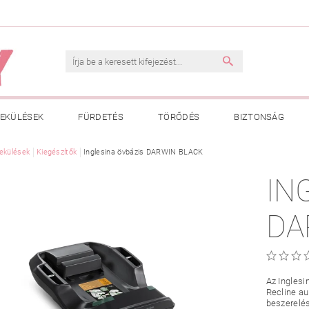
EKÜLÉSEK
FÜRDETÉS
TÖRŐDÉS
BIZTONSÁG
INK
ekülések
Kiegészítők
VÁSÁRLÁSI FELTÉTELEK
Inglesina övbázis DARWIN BLACK
ADATKEZELÉSI TÁJÉKOZTATÓ
IN
 MEGFELELŐ MÉRET MEGÁLLAPÍTÁSA
BOLDOG BABA
HAS
DA
Az Inglesi
Recline au
beszerelés