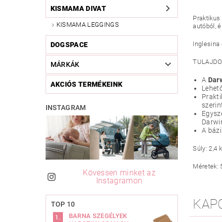
KISMAMA DIVAT
Praktikus
KISMAMA LEGGINGS
autóból, é
Inglesina
DOGSPACE
TULAJDO
MÁRKÁK
A
Darw
AKCIÓS TERMÉKEINK
Lehető
Prakti
szerin
INSTAGRAM
Egysze
Darwin
A bázi
Súly: 2,4 
Méretek: 
Kövessen minket az
Instagramon
KAP
TOP 10
BARNA SZEGÉLYEK