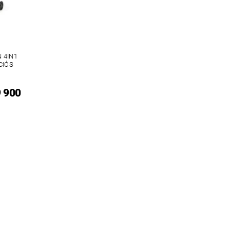
 4IN1
CIÓS
9 900