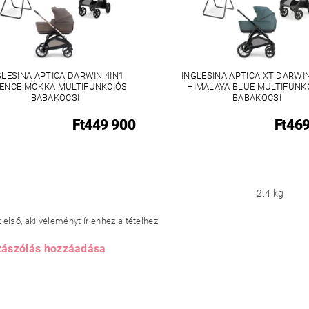
GLESINA APTICA DARWIN 4IN1
INGLESINA APTICA XT DARWIN
ENCE MOKKA MULTIFUNKCIÓS
HIMALAYA BLUE MULTIFUNK
BABAKOCSI
BABAKOCSI
Ft449 900
Ft46
2.4 kg
első, aki véleményt ír ehhez a tételhez!
ászólás hozzáadása