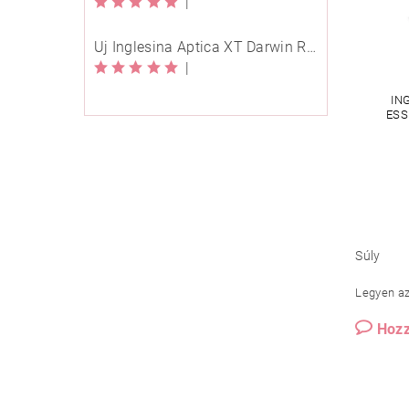
|
Új Inglesina Aptica XT Darwin Recline Evo 4in1 Himalaya Blue multifunkciós babakocsi
|
IN
ESS
Súly
Legyen az 
Hozz