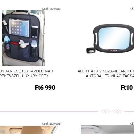
Kód:
BD9000
Kó
BYDAN ZSEBES TÁROLÓ IPAD
ÁLLÍTHATÓ VISSZAPILLANTÓ 
REKESSZEL, LUXURY GREY
AUTÓBA LED VILÁGÍTÁSS
Ft6 990
Ft10
Kód:
BD9008
Kó