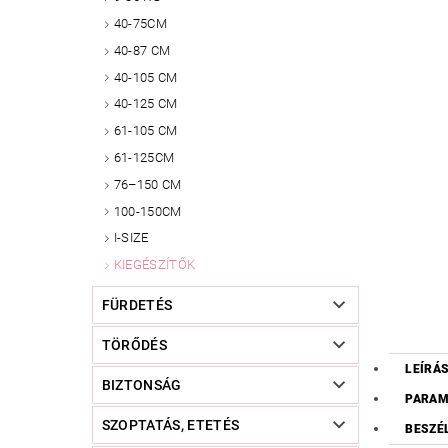
40-75CM
40-87 CM
40-105 CM
40-125 CM
61-105 CM
61-125CM
76–150 CM
100-150CM
I-SIZE
KIEGÉSZÍTŐK
FÜRDETÉS
TÖRŐDÉS
LEÍRÁ
BIZTONSÁG
PARAM
SZOPTATÁS, ETETÉS
BESZÉ