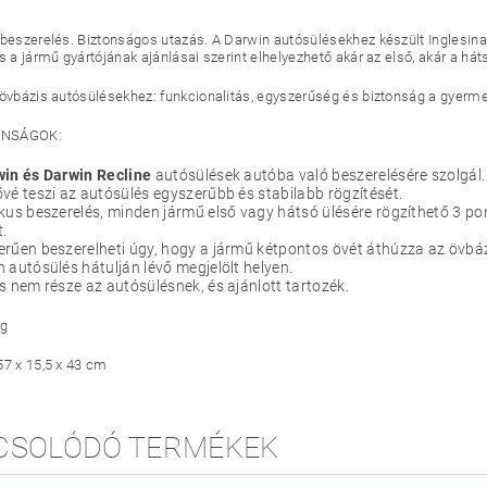
 beszerelés. Biztonságos utazás. A Darwin autósülésekhez készült Inglesina
s a jármű gyártójának ajánlásai szerint elhelyezhető akár az első, akár a hát
 övbázis autósülésekhez: funkcionalitás, egyszerűség és biztonság a gyerme
NSÁGOK:
in és Darwin Recline
autósülések autóba való beszerelésére szolgál.
vé teszi az autósülés egyszerűbb és stabilabb rögzítését.
kus beszerelés, minden jármű első vagy hátsó ülésére rögzíthető 3 po
t.
rűen beszerelheti úgy, hogy a jármű kétpontos övét áthúzza az övbáz
 autósülés hátulján lévő megjelölt helyen.
s nem része az autósülésnek, és ajánlott tartozék.
kg
57 x 15,5 x 43 cm
CSOLÓDÓ TERMÉKEK