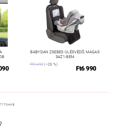
A
BABYDAN ZSEBES ÜLÉSVÉDŐ, MAGAS
DB
3AZ1-BEM
Ft9 490
(–26 %)
 090
Ft6 990
E71T0HMB