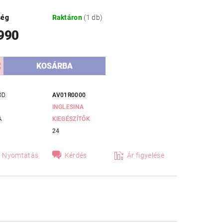
ség
Raktáron
(1 db)
 990
ÓD
AV01R0000
INGLESINA
A
KIEGÉSZÍTŐK
24
Nyomtatás
Kérdés
Ár figyelése