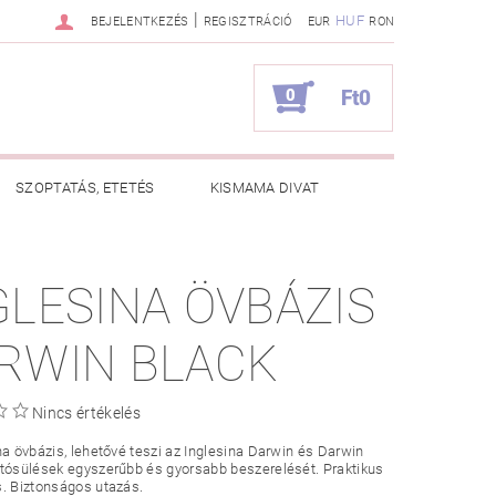
|
HUF
BEJELENTKEZÉS
REGISZTRÁCIÓ
EUR
RON
0
Ft0
SZOPTATÁS, ETETÉS
KISMAMA DIVAT
KAPCSOLAT
GLESINA ÖVBÁZIS
ZNOS TANÁCSOK
RENDELÉSEM
RWIN BLACK
Nincs értékelés
na övbázis, lehetővé teszi az Inglesina Darwin és Darwin
tósülések egyszerűbb és gyorsabb beszerelését. Praktikus
. Biztonságos utazás.