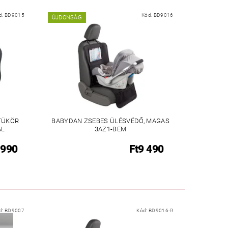
d:
BD9015
Kód:
BD9016
ÚJDONSÁG
TÜKÖR
BABYDAN ZSEBES ÜLÉSVÉDŐ, MAGAS
AL
3AZ1-BEM
 990
Ft9 490
d:
BD9007
Kód:
BD9016-R