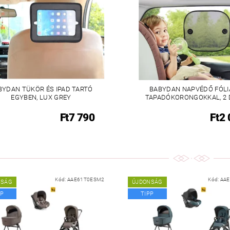
BYDAN TÜKÖR ÉS IPAD TARTÓ
BABYDAN NAPVÉDŐ FÓLI
EGYBEN, LUX GREY
TAPADÓKORONGOKKAL, 2 
Ft7 790
Ft2
Kód:
AAE61T0ESM2
Kód:
AA
NSÁG
ÚJDONSÁG
PP
TIPP