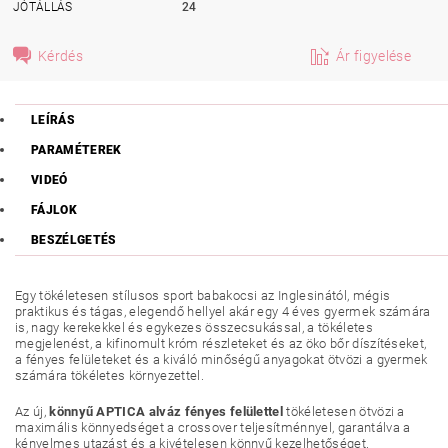
JÓTÁLLÁS
24
Kérdés
Ár figyelése
LEÍRÁS
PARAMÉTEREK
VIDEÓ
FÁJLOK
BESZÉLGETÉS
Egy tökéletesen stílusos sport babakocsi az Inglesinától, mégis
praktikus és tágas, elegendő hellyel akár egy 4 éves gyermek számára
is, nagy kerekekkel és egykezes összecsukással, a tökéletes
megjelenést, a kifinomult króm részleteket és az öko bőr díszítéseket,
a fényes felületeket és a kiváló minőségű anyagokat ötvözi a gyermek
számára tökéletes környezettel.
Az új,
könnyű APTICA alváz fényes felülettel
tökéletesen ötvözi a
maximális könnyedséget a crossover teljesítménnyel, garantálva a
kényelmes utazást és a kivételesen könnyű kezelhetőséget.