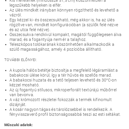
Kis méretének (mindössze 51,5 cm) köszönhetően a
legszűkebb helyeken is elfér.
Az ülés mindkét irányban könnyen rögzíthető és levehető a
vázról.
Egy kézzel ki- és összecsukható, még akkor is, ha az ülés
rögzítve van, mindkét konfigurációban (a szülők felé nézve
és az utca felé nézve).
Összecsukva rendkívül kompakt, magától függőlegesen álva
marad, és a fogantyúja nem ér a talajhoz.
Teleszkópos tolókarának köszönhetően alkalmazkodik a
szülő magasságához, amely 4 pozícióba állítható.
TOVÁBBI ELŐNYEI:
A kupola hálós betétje biztosítja a megfelelő légáramlást a
babakocsi ülése körül, így a tér hűvös és szellős marad.
A babakocsi huzata és a tető teljesen levehető és 30°C-on
kézzel mosható.
Az új fogantyú stílusos, mikroperforált textúrájú műbőrrel
van bevonva.
A váz krómozott részletei fokozzák a termék kifinomult
dizájnját.
A kosár nagyon tágas és tárolózsebbel is rendelkezik. A
fényvisszaverő profil biztonságosabbá teszi az esti sétákat.
Műszaki adatok: