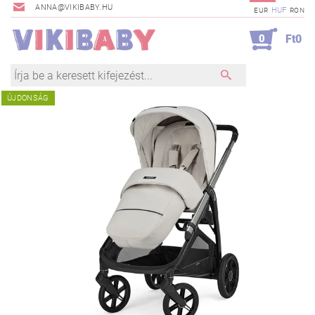
ANNA@VIKIBABY.HU
HUF
EUR
RON
0
Ft0
ÚJDONSÁG