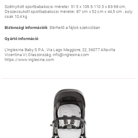
Szétnyitott sportbabakocsi méretei: 51.5 x 109.5-110.5 x 83-98 cm,
Összecsukott sportbabakocsi méretei: 87 cm x 52 cm x 44,5 cm , súly:
csak 10,4 kg
Biztonsági információk
: Elérhető a fájlok szekcióban
Gyártó információ
:
L'Inglesina Baby S.P.A., Via Lago Maggiore, 22, 36077 Altavilla
Vicentina VI, Olaszország, info@inglesina.com
https://www.inglesina.com