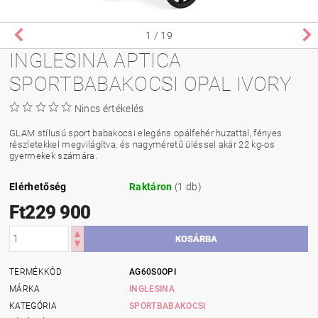
1
/ 19
INGLESINA APTICA
SPORTBABAKOCSI OPAL IVORY
Nincs értékelés
GLAM stílusú sport babakocsi elegáns opálfehér huzattal, fényes
részletekkel megvilágítva, és nagyméretű üléssel akár 22 kg-os
gyermekek számára.
Elérhetőség
Raktáron
(1 db)
Ft229 900
TERMÉKKÓD
AG60S0OPI
MÁRKA
INGLESINA
KATEGÓRIA
SPORTBABAKOCSI