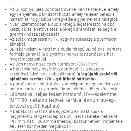
Az új, könnyű ülés Comfort Coverrel van felszerelve, amely
egy kényelmes, párnázott huzat, amely teljesen befedi a
háttámlát, hogy jobban megvédje a gyermeket a hidegtől.
Nyári üzemmódban a dupla rétegű, légáteresztő hálóból
készült ülés lehetővé teszi a levegő áramlását, és segíti a
gyermek hőszabályozását.
Az ablak mágnessel nyílik, hogy ne ébressze a gyermeket
álmából.
3D-s kényelem: A háttámla dupla rétegű 3D hálóval borított
formája garantálja a gyermek helyes testtartását a hát
megtámasztásával.
Az ülés nagyon széles és párnázott (55x37 cm).
A háttámla négy pozícióba dönthető, és a központi
vezérlővel "alvó" pozícióba állítható (
a legújabb szakértői
ajánlások szerint 170°-ig állítható háttámla
).
A párnázott vállpántok és az ágyékpánt megakadályozzák,
hogy a pántok a gyermeke finom bőréhez dörzsölődjenek.
Lábzsákkal, teljes fedést biztosító, UV-védelemmel
(UPF 50+) ellátott tetővel, karfával és cumisüveg-
tartóval együtt kapható.
A babakocsi használata egyszerű és praktikus - a
nagyméretű, lengéscsillapítós poliuretán kerekeknek (elöl
196 mm, hátul 260 mm átmérőjű) köszönhetően mindenféle
felületen könnyedén megbirkózik.