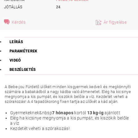
JÓTÁLLÁS
24
Kérdés
Ár figyelése
LEÍRÁS
PARAMÉTEREK
VIDEÓ
BESZÉLGETÉS
A Bebe-jou Fürdető ülőkét minden kisgyermek kedveli és megkönnyíti
számára a babakádból a nagy kádba való átmenetet. Elég ha kicsinye
megnyomja a kis pumpát, és kiszökik belőle a víz. Kezdetét veheti a
szórakozás! A 4 tapadókorong fixen tartja az ülőkét a kád alján.
Gyermekeknek&nbsp
7 hónapos
kortól
13 kg-ig
ajánlott
Elég ha kicsinye megnyomja a kis pumpát, és kiszökik belőle
a víz
Kezdetét veheti a szórakozás!