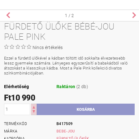
1
/ 2
FÜRDETŐ ÜLŐKE BÉBÉ-JOU
PALE PINK
Nincs értékelés
Ezzel a fürdető ülőkével a kádban töltött idő sokkalta élvezetesebb
lessz gyermeke számára. Lényeges egyszerűsítí a babakádból való
átszokást a klasszikus kádba. Most a Pale Pink kollekció divatos
színkombinációjában.
Elérhetőség
Raktáron
(2 db)
Ft10 990
TERMÉKKÓD
B417509
MÁRKA
BEBE-JOU
KATEGÓRIA
FÜRDETŐ ÜLŐKÉK