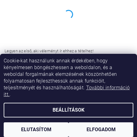
Legyen az első, aki véleményt ír ehhez a tételhez!
Cookie-kat használunk annak érdekében, hogy
Hozzászólás hozzáadása
kényelmesen böngészhessen a weboldalon, és a
weboldal forgalmának elemzésének köszönhetően
folyamatosan fejleszthessük annak funkcióit,
teljesítményét és használhatóságát.
További információ
itt.
.
BEÁLLÍTÁSOK
2026 © Vikibaby, minden jog fenntartva.
Shoptet készítette
ELUTASÍTOM
ELFOGADOM