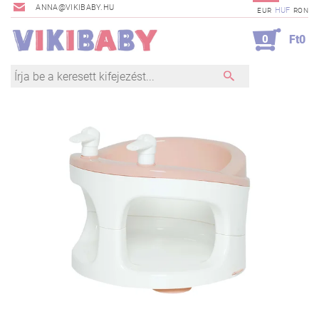
ANNA@VIKIBABY.HU
HUF
EUR
RON
0
Ft0