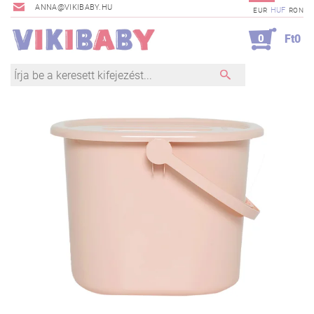
ANNA@VIKIBABY.HU
HUF
EUR
RON
0
Ft0