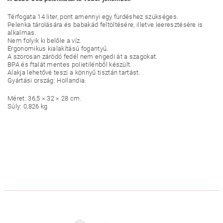
Térfogata 14 liter, pont amennyi egy fürdéshez szükséges.
Pelenka tárolására és babakád feltöltésére, illetve leeresztésére is
alkalmas.
Nem folyik ki belőle a víz.
Ergonomikus kialakítású fogantyú.
A szorosan záródó fedél nem engedi át a szagokat.
BPA és ftalát mentes polietilénből készült.
Alakja lehetővé teszi a könnyű tisztán tartást.
Gyártási ország: Hollandia.
Méret: 36,5 × 32 × 28 cm.
Súly: 0,826 kg