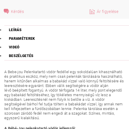
Kérdés
Ár figyelése
LEÍRÁS
PARAMÉTEREK
VIDEÓ
BESZÉLGETÉS
A Bebe-jou Pelenkatartó vödör fedéllel egy sokoldalúan kihasználható
és praktikus eszköz, mely nem csak pelenkák tárolására használható,
hanem kitűnően alkalmas a babakád vízzel való könnyű feltöltésére és
leeresztésére egyaránt. Ebben válik segítségére a vödör alján
lévő beépített fogantyú. A vödör térfogata 14 liter, mely pont elegendő
egy babakád feltöltéséhez, így tökéletes mennyiségű víz lesz a
kiskádban. Leeresztésnél nem folyik ki belőle a víz. A vödör
segítségével bárhol fel tudja tölteni a babakádat vízzel, így annak nem
kell kifejezetten a fürdőszobában lennie. Pelenka tárolása esetén a
szorosan záródó fedél nem engedi át a szagokat. Színes, mintás,
egyszerű kialakítású.
A Bébé-Jou pelenkatartó vödör jellemzői: