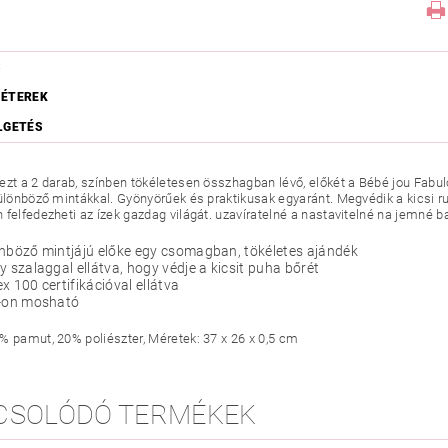
S
ÉTEREK
LGETÉS
ezt a 2 darab, színben tökéletesen összhagban lévő, előkét a Bébé jou Fabulo
különböző mintákkal. Gyönyörűek és praktikusak egyaránt. Megvédik a kicsi
 felfedezheti az ízek gazdag világát. uzavíratelné a nastavitelné na jemné b
nböző mintjájú előke egy csomagban, tökéletes ajándék
y szalaggal ellátva, hogy védje a kicsit puha bőrét
x 100 certifikációval ellátva
C-on mosható
% pamut, 20% poliészter, Méretek: 37 x 26 x 0,5 cm
CSOLÓDÓ TERMÉKEK