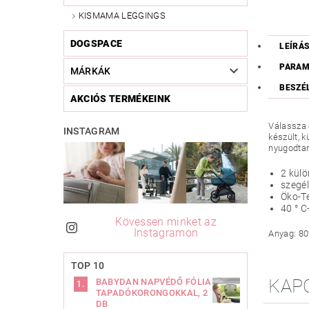
KISMAMA LEGGINGS
DOGSPACE
LEÍRÁ
PARAM
MÁRKÁK
BESZÉ
AKCIÓS TERMÉKEINK
Válassza 
INSTAGRAM
készült, 
nyugodtan
2 külö
szegél
Öko-Te
40 ° 
Kövessen minket az
Instagramon
Anyag: 80
TOP 10
KAP
BABYDAN NAPVÉDŐ FÓLIA
TAPADÓKORONGOKKAL, 2
DB