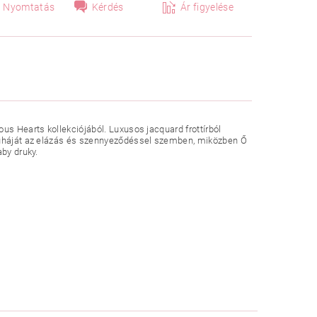
Nyomtatás
Kérdés
Ár figyelése
us Hearts kollekciójából. Luxusos jacquard frottírból
 ruháját az elázás és szennyeződéssel szemben, miközben Ő
aby druky.