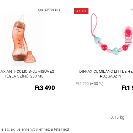
Kód:
DF706B15
K
AKCIÓ
RAX ANTI-COLIC S-CUMISÜVEG,
DIFRAX CUMILÁNC LITTLE H
TÉGLA SZÍNŰ, 250 ML
RÓZSASZÍN
Ft2 790
(–30 %)
Ft3 490
Ft1
0.15 kg
első, aki véleményt ír ehhez a tételhez!