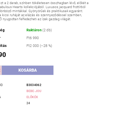
zt a 2 darab, színben tökéletesen összhagban lévő, előkét a
abulous Hearts kollekciójából. Luxusos jacquard frottírból
ülönböző mintákkal. Gyönyörűek és praktikusak egyaránt.
 kicsi ruháját az elázás és szennyeződéssel szemben,
 nyugodtan felfedezheti az ízek gazdag világát.
ség
Raktáron
(2 db)
r
Ft6 990
ítás
Ft2 000
(–28 %)
90
ÓD
B3034062
BEBE-JOU
A
ELŐKÉK
24