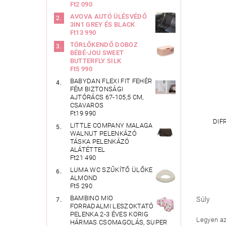
Ft2 090
AVOVA AUTÓ ÜLÉSVÉDŐ
3IN1 GREY ÉS BLACK
Ft13 990
TÖRLŐKENDŐ DOBOZ
BÉBÉ-JOU SWEET
BUTTERFLY SILK
Ft5 990
BABYDAN FLEXI FIT FEHÉR
FÉM BIZTONSÁGI
AJTÓRÁCS 67-105,5 CM,
CSAVAROS
Ft19 990
DIF
LITTLE COMPANY MALAGA
WALNUT PELENKÁZÓ
TÁSKA PELENKÁZÓ
ALÁTÉTTEL
Ft21 490
LUMA WC SZŰKÍTŐ ÜLŐKE
ALMOND
Ft5 290
BAMBINO MIO
Súly
FORRADALMI LESZOKTATÓ
PELENKA 2-3 ÉVES KORIG
Legyen az 
HÁRMAS CSOMAGOLÁS, SUPER