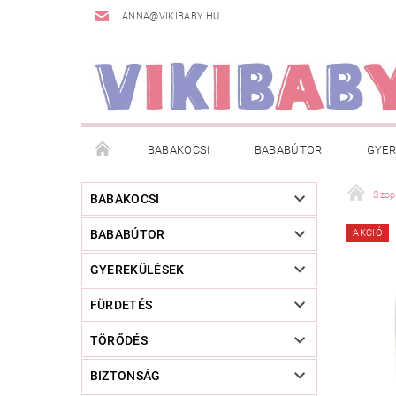
ANNA@VIKIBABY.HU
BABAKOCSI
BABABÚTOR
GYER
DOGSPACE
MÁRKÁK
AKCIÓS TERMÉKE
Szop
BABAKOCSI
BABABÚTOR
AKCIÓ
TÖRZSVÁSÁRLÓI PROGRAM
RÓLUNK
A
GYEREKÜLÉSEK
FÜRDETÉS
TÖRŐDÉS
BIZTONSÁG