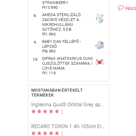
STRAWBERRY
Ft10 990
Hozz
AMEDA STERILIZÁLÓ
ZACSKÓ KÉSZLET A
MIKROHULLÁMÚ
SÜTŐHÖZ, 5 DB
Ft1 990
BABY DAN FELLÉPŐ -
LÉPCSŐ
Ft6 990
DIFRAX ANATOMIKUS CUMI
ÚJSZÜLÖTTEK SZÁMÁRA, I
LOVE MAMA
Ft1 119
MOSTANÁBAN ÉRTÉKELT
TERMÉKEK
Inglesina Quid3 Orbital Grey sport babakocsi
|
RECARO TORON 1 40-105cm Elegant Beige
|