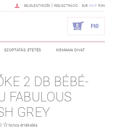
|
HUF
BEJELENTKEZÉS
REGISZTRÁCIÓ
EUR
RON
0
Ft0
SZOPTATÁS, ETETÉS
KISMAMA DIVAT
KAPCSOLAT
ŐKE 2 DB BÉBÉ-
ZNOS TANÁCSOK
RENDELÉSEM
U FABULOUS
SH GREY
Nincs értékelés