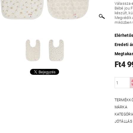
Válassza e
Bébé jou F
készült, k
Megvédik a
miközben Ő
Elérhető
Eredeti á
Megtakar
Ft4 9
TERMÉKK
MÁRKA
KATEGÓRI
JÓTÁLLÁS