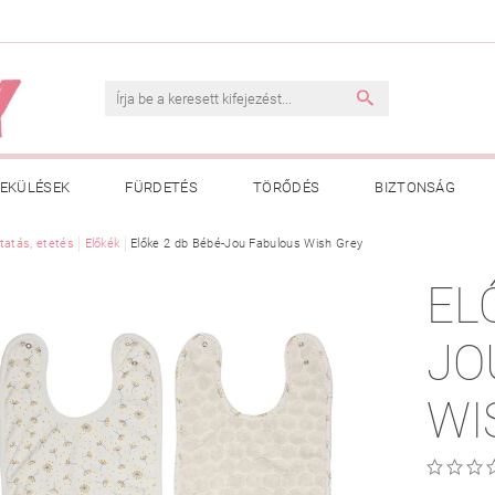
EKÜLÉSEK
FÜRDETÉS
TÖRŐDÉS
BIZTONSÁG
INK
tatás, etetés
VÁSÁRLÁSI FELTÉTELEK
Előkék
Előke 2 db Bébé-Jou Fabulous Wish Grey
ADATKEZELÉSI TÁJÉKOZTATÓ
EL
 MEGFELELŐ MÉRET MEGÁLLAPÍTÁSA
BOLDOG BABA
HAS
JO
WI