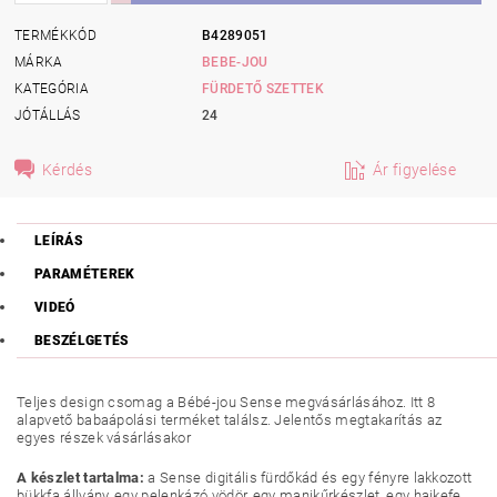
TERMÉKKÓD
B4289051
MÁRKA
BEBE-JOU
KATEGÓRIA
FÜRDETŐ SZETTEK
JÓTÁLLÁS
24
Kérdés
Ár figyelése
LEÍRÁS
PARAMÉTEREK
VIDEÓ
BESZÉLGETÉS
Teljes design csomag a Bébé-jou Sense megvásárlásához. Itt 8
alapvető babaápolási terméket találsz. Jelentős megtakarítás az
egyes részek vásárlásakor
A készlet tartalma:
a Sense digitális fürdőkád és egy fényre lakkozott
bükkfa állvány, egy pelenkázó vödör, egy manikűrkészlet, egy hajkefe