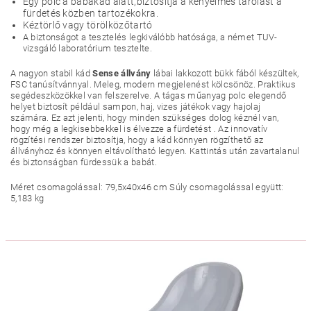
Egy polc a babakád alatt,biztosítja a kényelmes tárolást a
fürdetés közben tartozékokra.
Kéztörlő vagy törölközőtartó
A biztonságot a tesztelés legkiválóbb hatósága, a német TUV-
vizsgáló laboratórium tesztelte.
A nagyon stabil kád
Sense állvány
lábai lakkozott bükk fából készültek,
FSC tanúsítvánnyal. Meleg, modern megjelenést kölcsönöz. Praktikus
segédeszközökkel van felszerelve. A tágas műanyag polc elegendő
helyet biztosít például sampon, haj, vizes játékok vagy hajolaj
számára. Ez azt jelenti, hogy minden szükséges dolog kéznél van,
hogy még a legkisebbekkel is élvezze a fürdetést . Az innovatív
rögzítési rendszer biztosítja, hogy a kád könnyen rögzíthető az
állványhoz és könnyen eltávolítható legyen. Kattintás után zavartalanul
és biztonságban fürdessük a babát.
Méret csomagolással: 79,5x40x46 cm Súly csomagolással együtt:
5,183 kg