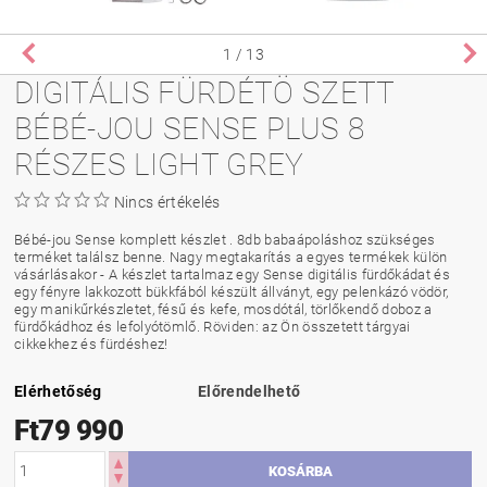
1
/ 13
DIGITÁLIS FÜRDÉTÖ SZETT
BÉBÉ-JOU SENSE PLUS 8
RÉSZES LIGHT GREY
Nincs értékelés
Bébé-jou Sense komplett készlet . 8db babaápoláshoz szükséges
terméket találsz benne. Nagy megtakarítás a egyes termékek külön
vásárlásakor - A készlet tartalmaz egy Sense digitális fürdőkádat és
egy fényre lakkozott bükkfából készült állványt, egy pelenkázó vödör,
egy manikűrkészletet, fésű és kefe, mosdótál, törlőkendő doboz a
fürdőkádhoz és lefolyótömlő. Röviden: az Ön összetett tárgyai
cikkekhez és fürdéshez!
Elérhetőség
Előrendelhető
Ft79 990