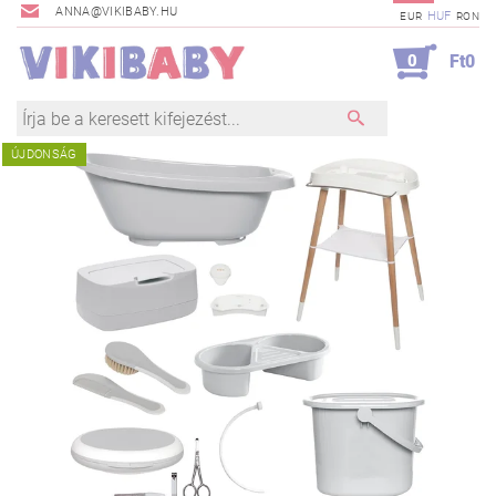
ANNA@VIKIBABY.HU
HUF
EUR
RON
0
Ft0
ÚJDONSÁG