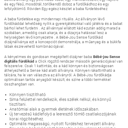
és egy fésű, mosdótál, törlőkendő doboz a fürdőkádhoz és egy
lefolyótömlő. Röviden:Egy egész készlet a baba fürdetéséhez
A baba fürdetése egy mindennapi rituális. Az állványon lévő
fürdőkáddal lehetőség nyílik a gyerekjátékokkal való játékra és a babat
bárhol lehet furdetni . Az állvánnyal ellátott kád ezután addig marad a
szobában, ameddig csak akarja, és a dizajnja hatással lesz a
helyiségben lévő kornyezetre . A Bébé-Jou Sense fürdőkád
dizájnállványa ezt a koncepciót demonstrálja, a műanyag és a bükkfa
lábak észrevehető kombinációjával.
A kényelmes és gondosan megépített dizájner baba
Bébé-jou Sense
digitális fürdőkád
a Click rögzítő rendszer második generációjával van
felszerelve. Csak 1 kattintás, és a kád könnyen és biztonságosan
áthelyezhető a Sense kád alatti állványra. Könnyen rákattintható a
tálcára, ha le van választva az állványról. A Bébé-Jou fürdőkádja
optimálisan tartós anyagból készült, és színe a többi termékkel
összhangban van.
Könnyen tisztítható
Sima felülettel rendelkezik, éles szélek nélkül, és könnyű
tisztítani.
Anatómiai alak a gyermek életének időszakában.
Új tervezésű kádlefolyó a leeresztő tömlő csatlakozójának
korai rögzítéséhez.
Optimális magasságú, nyitott fürdéshez tervezett állvány.