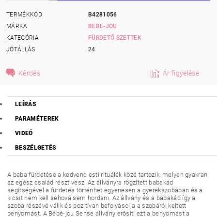
TERMÉKKÓD
B4281056
MÁRKA
BEBE-JOU
KATEGÓRIA
FÜRDETŐ SZETTEK
JÓTÁLLÁS
24
Kérdés
Ár figyelése
LEÍRÁS
PARAMÉTEREK
VIDEÓ
BESZÉLGETÉS
A baba fürdetése a kedvenc esti rituálék közé tartozik, melyen gyakran
az egész család részt vesz. Az állványra rögzített babakád
segítségével a fürdetés történhet egyenesen a gyerekszobában és a
kicsit nem kell sehová sem hordani. Az állvány és a babakád így a
szoba részévé válik és pozitívan befolyásolja a szobáról keltett
benyomást. A Bébé-jou Sense állvány erősíti ezt a benyomást a