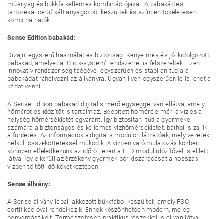
műanyag és bükkfa kellemes kombinációjával. A babakád és
tartozékai certifikált anyagokból készültek és színben tökéletesen
kombinálhatók.
Sense Edition babakád:
Dizájn, egyszerű használat és biztonság. Kényelmes és jól kidolgozott
babakád, amelyet a "Click-system" rendszerrel is felszereltek. Ezen
innovatív rendszer segítségével egyszerűen és stabilan tudja a
babakádat ráhelyezni az állványra. Ugyan ilyen egyszerűen le is lehet a
kádat venni.
A Sense Edition babakád digitális mérő egységgel van ellátva, amely
hőmérőt és időzítőt is tartalmaz. Beépített hőmérője méri a víz és a
helység hőmérsékletét egyaránt. Így biztosítani tudja gyermeke
számára a biztonságos és kellemes vízhőmérsékletet, bárhol is zajlik
a fürdetés. Az információk a digitális modulon láthatóak, mely vezeték
nélküli összeköttetéssel működik. A vízben való mulatozás közben
könnyen elfeledkezünk az időről, ezért a LED modul időzítővel is el lett
látva. Így elkerüli az érzékeny gyermek bőr kiszáradását a hosszas
vízben töltött idő következtében.
Sense állvány:
A Sense állvány lábai lakkozott bükkfából készültek, amely FSC
certifikációval rendelkezik. Ennek köszönhetően modern, meleg
benyomást kelt. Természetesen praktikus részekkel is el van látva,