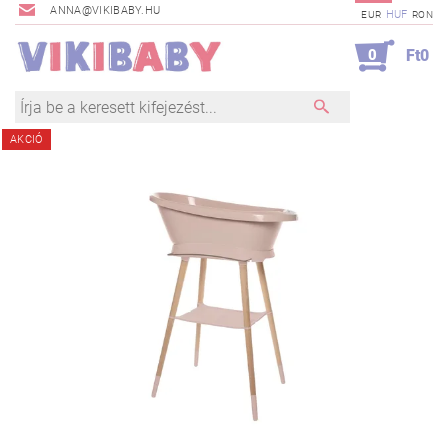
ANNA@VIKIBABY.HU
HUF
EUR
RON
0
Ft0
AKCIÓ