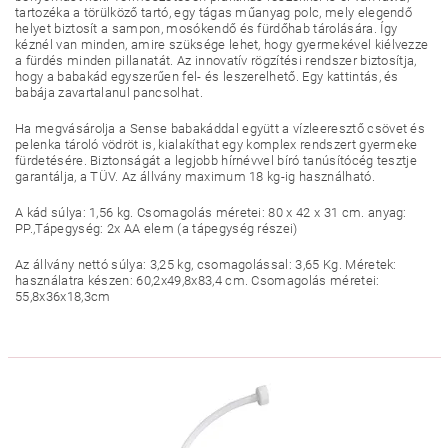
tartozéka a törülköző tartó, egy tágas műanyag polc, mely elegendő
helyet biztosít a sampon, mosókendő és fürdőhab tárolására. Így
kéznél van minden, amire szüksége lehet, hogy gyermekével kiélvezze
a fürdés minden pillanatát. Az innovatív rögzítési rendszer biztosítja,
hogy a babakád egyszerűen fel- és leszerelhető. Egy kattintás, és
babája zavartalanul pancsolhat.
Ha megvásárolja a Sense babakáddal együtt a vízleeresztő csövet és
pelenka tároló vödröt is, kialakíthat egy komplex rendszert gyermeke
fürdetésére. Biztonságát a legjobb hírnévvel bíró tanúsítócég tesztje
garantálja, a TÜV. Az állvány maximum 18 kg-ig használható.
A kád súlya: 1,56 kg. Csomagolás méretei: 80 x 42 x 31 cm. anyag:
PP.,Tápegység: 2x AA elem (a tápegység részei)
Az állvány nettó súlya: 3,25 kg, csomagolással: 3,65 Kg. Méretek:
használatra készen: 60,2x49,8x83,4 cm. Csomagolás méretei:
55,8x36x18,3cm