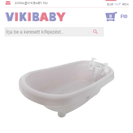
ANNA@VIKIBABY.HU
HUF
EUR
RON
0
Ft0