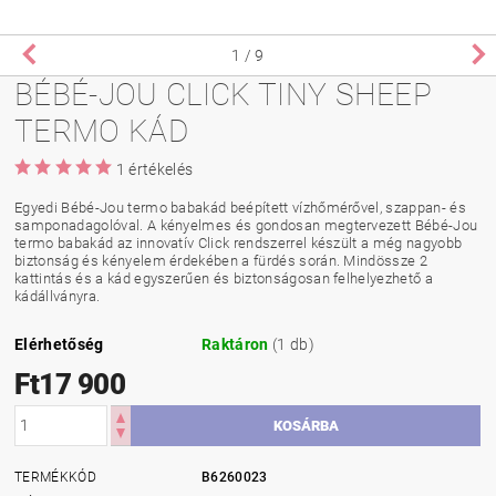
1
/ 9
BÉBÉ-JOU CLICK TINY SHEEP
TERMO KÁD
1 értékelés
Egyedi Bébé-Jou termo babakád beépített vízhőmérővel, szappan- és
samponadagolóval. A kényelmes és gondosan megtervezett Bébé-Jou
termo babakád az innovatív Click rendszerrel készült a még nagyobb
biztonság és kényelem érdekében a fürdés során. Mindössze 2
kattintás és a kád egyszerűen és biztonságosan felhelyezhető a
kádállványra.
Elérhetőség
Raktáron
(1 db)
Ft17 900
TERMÉKKÓD
B6260023