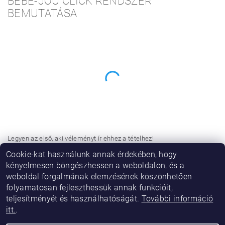
BÉBÉ-JOU CLICK RENDSZER
BEMUTATÁSA
Legyen az első, aki véleményt ír ehhez a tételhez!
Cookie-kat használunk annak érdekében, hogy
Hozzászólás hozzáadása
kényelmesen böngészhessen a weboldalon, és a
weboldal forgalmának elemzésének köszönhetően
folyamatosan fejleszthessük annak funkcióit,
teljesítményét és használhatóságát.
További információ
itt.
.