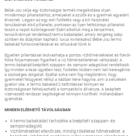
Bébé-Jou célja egy biztonságos termék megalkotása olyan
mindennapi pillanatokhoz, amelyeket a szülők és a gyermek egyaránt
élveznek. Legyen az egy esti fürdetés vagy a bili használat
tanulásának első pillanatai, pontosan az ilyen hétköznapi pillanatok
teszik a napot különlegessé! Ezért alkottuk meg a kényelmes,
tanúsítvánnyal rendelkező termo babakádat, amely rengeteg szép
színben és dizájnban kapható. luxus kivitelezésű Bébé-Jou termo
babakád funkcionalitásával és stílusával tűnik ki.
Egyetlen pillantással leolvashatja a pontos vízhőmérsékletet és fokról-
fokra folyamatosan figyelheti a víz hőmérsékletének változását. A
termo babakád beépített szappan- és sampon adagolóval rendelkezik.
Így minden a keze ügyében lesz, fürdetés közben nem kell keresgélnie
a szükséges dolgokat. Ezáltal soha nem fog megtörténni, hogy
gyermekét felügyelet nélkül a kádban kéne hagynia, ami a sérülések
gyakori oka. A termo babakád 2 kattintással könnyen és
biztonságosan felhelyezhető a kompatibilis állványra. A beépített
vízelvezető rendszer segítségével könnyen kiürítheti. Hollandiában
gyártották.
MINDEN ELÉRHETŐ TÁVOLSÁGBAN
A termo babakádat tartozéka a beépített szappan- és
samponadagoló.
Vízhőmérséklet ellenőrzés, mindig tökéletes hőmérséklet: a