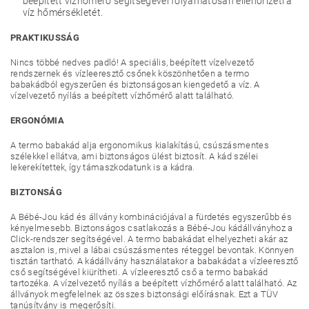
beépített vízhőmérő segítségével folyamatosan ellenőrizeti a
víz hőmérsékletét.
PRAKTIKUSSÁG
Nincs többé nedves padló! A speciális, beépített vízelvezető
rendszernek és vízleeresztő csőnek köszönhetően a termo
babakádból egyszerűen és biztonságosan kiengedető a víz. A
vízelvezető nyílás a beépített vízhőmérő alatt található.
ERGONÓMIA
A termo babakád alja ergonomikus kialakítású, csúszásmentes
szélekkel ellátva, ami biztonságos ülést biztosít. A kád szélei
lekerekítettek, így támaszkodatunk is a kádra.
BIZTONSÁG
A Bébé-Jou kád és állvány kombinációjával a fürdetés egyszerűbb és
kényelmesebb. Biztonságos csatlakozás a Bébé-Jou kádállványhoz a
Click-rendszer segítségével. A termo babakádat elhelyezheti akár az
asztalon is, mivel a lábai csúszásmentes réteggel bevontak. Könnyen
tisztán tartható. A kádállvány használatakor a babakádat a vízleeresztő
cső segítségével kiürítheti. A vízleeresztő cső a termo babakád
tartozéka. A vízelvezető nyílás a beépített vízhőmérő alatt található. Az
állványok megfelelnek az összes biztonsági előírásnak. Ezt a TÜV
tanúsítvány is megerősíti.