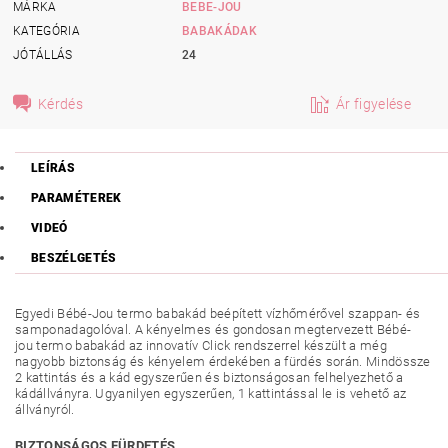
MÁRKA
BEBE-JOU
KATEGÓRIA
BABAKÁDAK
JÓTÁLLÁS
24
Kérdés
Ár figyelése
LEÍRÁS
PARAMÉTEREK
VIDEÓ
BESZÉLGETÉS
Egyedi Bébé-Jou termo babakád beépített vízhőmérővel szappan- és
samponadagolóval. A kényelmes és gondosan megtervezett Bébé-
jou termo babakád az innovatív Click rendszerrel készült a még
nagyobb biztonság és kényelem érdekében a fürdés során. Mindössze
2 kattintás és a kád egyszerűen és biztonságosan felhelyezhető a
kádállványra. Ugyanilyen egyszerűen, 1 kattintással le is vehető az
állványról.
BIZTONSÁGOS FÜRDETÉS