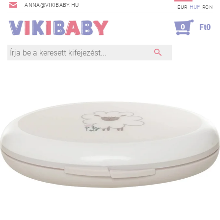
ANNA@VIKIBABY.HU
HUF
EUR
RON
0
Ft0