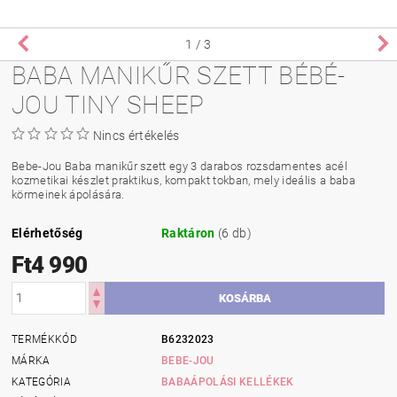
1
/ 3
BABA MANIKŰR SZETT BÉBÉ-
JOU TINY SHEEP
Nincs értékelés
Bebe-Jou Baba manikűr szett egy 3 darabos rozsdamentes acél
kozmetikai készlet praktikus, kompakt tokban, mely ideális a baba
körmeinek ápolására.
Elérhetőség
Raktáron
(6 db)
Ft4 990
TERMÉKKÓD
B6232023
MÁRKA
BEBE-JOU
KATEGÓRIA
BABAÁPOLÁSI KELLÉKEK