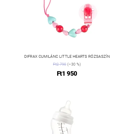
DIFRAX CUMILÁNC LITTLE HEARTS RÓZSASZÍN
Ft2 790
(–30 %)
Ft1 950