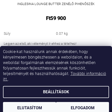
INGLESINA LOUNGE BUTTER ZENÉLŐ PIHENŐSZÉK
Ft59 900
Súly
0.07 kg
Legyen az első, aki véleményt ír ehhez a tételhez!
Cookie-kat használunk annak érdekében, hogy
Hozzászólás hozzáadása
kényelmesen böngészhessen a weboldalon, és a
weboldal forgalmának elemzésének köszönhetően
folyamatosan fejleszthessük annak funkcióit,
teljesítményét és használhatóságát.
További információ
itt.
.
BEÁLLÍTÁSOK
2026 © Vikibaby, minden jog fenntartva.
Shoptet készítette
ELUTASÍTOM
ELFOGADOM