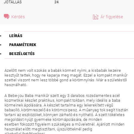
JÓTÁLLÁS
24
Kérdés
Ár figyelése
LEÍRÁS
PARAMÉTEREK
BESZÉLGETÉS
Azelőtt nem volt szokás a babák körmeit nyírni, a kisbabák kezeire
kesztyűt tettek, hogy ne kaparja meg magát. Ezzel a kompakt manikűr
szettel viszont nem lesz többé gond a körömnyírás. Már a születéstől
használható.
A Bebe-jou Baba manikűr szett egy 3 darabos rozsdamentes acél
kozmetikai készlet praktikus, kompakt tokban, mely ideális a baba
körmeinek ápolására. A készlet tartalma egy lekerekített végű
babaolló, körömreszelő és körömcsipesz. A műanyag tok segít tisztán
tartani az eszközöket, könnyen zárható és nyitható. A szett tökéletes
megoldást nyújt gyermeke körömápolására, de minden
esetben fokozott figyelem szükséges a műveletnél. Ajánlott minden
használat előtt megtisztítani, újszülötteknél pedig
alkohollal fertőtleníteni.