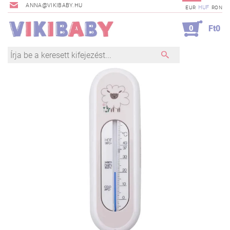
ANNA@VIKIBABY.HU
HUF
EUR
RON
0
Ft0