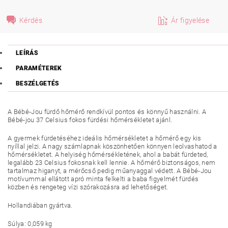
Kérdés
Ár figyelése
LEÍRÁS
PARAMÉTEREK
BESZÉLGETÉS
A Bébé-Jou fürdő hőmérő rendkívül pontos és könnyű használni. A
Bébé-jou 37 Celsius fokos fürdési hőmérsékletet ajánl.
A gyermek fürdetéséhez ideális hőmérsékletet a hőmérő egy kis
nyíllal jelzi. A nagy számlapnak köszönhetően könnyen leolvashatod a
hőmérsékletet. A helyiség hőmérsékletének, ahol a babát fürdeted,
legalább 23 Celsius fokosnak kell lennie. A hőmérő biztonságos, nem
tartalmaz higanyt, a mérőcső pedig műanyaggal védett. A Bébé-Jou
motívummal ellátott apró minta felkelti a baba figyelmét fürdés
közben és rengeteg vízi szórakozásra ad lehetőséget.
Hollandiában gyártva.
Súlya: 0,059 kg