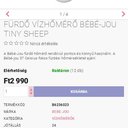
1
/ 4
FÜRDŐ VÍZHŐMÉRŐ BÉBÉ-JOU
TINY SHEEP
Nincs értékelés
A Bébé-Jou fürdő hőmérő rendkívül pontos és könnyű használni. A
Bébé-jou 37 Celsius fokos fürdési hőmérsékletet ajánl.
Elérhetőség
Raktáron
(12 db)
Ft2 990
TERMÉKKÓD
B6236023
MÁRKA
BEBE-JOU
KATEGÓRIA
VÍZHŐMÉRŐK
JÓTÁLLÁS
24