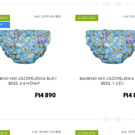
Kód:
SWP0-6MBEE
Kód:
SW
NSÁG
ÚJDONSÁG
PP
BINO MIO ÚSZÓPELENKA BUSY
BAMBINO MIO ÚSZÓPELENKA
BEES, 0-6 HÓNAP
BEES, 1-2 ÉV
Ft4 890
Ft4 
Kód:
SWP6-12MBEE
Kód:
SWP
NSÁG
ÚJDONSÁG