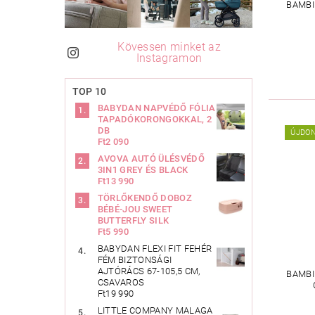
BAMBI
Kövessen minket az
Instagramon
TOP 10
BABYDAN NAPVÉDŐ FÓLIA
TAPADÓKORONGOKKAL, 2
DB
ÚJDO
Ft2 090
AVOVA AUTÓ ÜLÉSVÉDŐ
3IN1 GREY ÉS BLACK
Ft13 990
TÖRLŐKENDŐ DOBOZ
BÉBÉ-JOU SWEET
BUTTERFLY SILK
Ft5 990
BABYDAN FLEXI FIT FEHÉR
FÉM BIZTONSÁGI
AJTÓRÁCS 67-105,5 CM,
BAMBI
CSAVAROS
Ft19 990
LITTLE COMPANY MALAGA