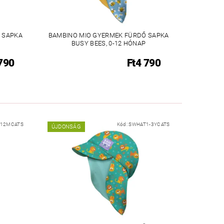
 SAPKA
BAMBINO MIO GYERMEK FÜRDŐ SAPKA
BUSY BEES, 0-12 HÓNAP
790
Ft4 790
-12MCATS
Kód:
SWHAT1-3YCATS
ÚJDONSÁG