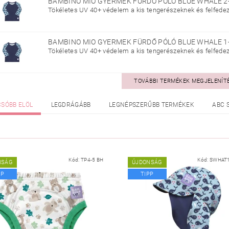
BAMBINO MIO GYERMEK FÜRDŐ PÓLÓ BLUE WHALE 2
Tökéletes UV 40+ védelem a kis tengerészeknek és felfedező
BAMBINO MIO GYERMEK FÜRDŐ PÓLÓ BLUE WHALE 1
Tökéletes UV 40+ védelem a kis tengerészeknek és felfedező
TOVÁBBI TERMÉKEK MEGJELENÍT
CSÓBB ELÖL
LEGDRÁGÁBB
LEGNÉPSZERŰBB TERMÉKEK
ABC 
Kód:
TP4-5 BH
Kód:
SWHAT
NSÁG
ÚJDONSÁG
PP
TIPP