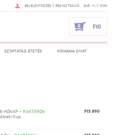
|
HUF
BEJELENTKEZÉS
REGISZTRÁCIÓ
EUR
RON
0
Ft0
SZOPTATÁS, ETETÉS
KISMAMA DIVAT
KAPCSOLAT
ZNOS TANÁCSOK
RENDELÉSEM
Ft5 890
-6 HÓNAP
–
RAKTÁRON
knek! Óvja...