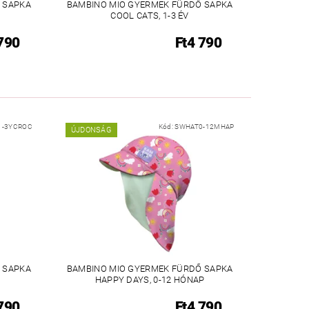
 SAPKA
BAMBINO MIO GYERMEK FÜRDŐ SAPKA
COOL CATS, 1-3 ÉV
790
Ft4 790
1-3YCROC
Kód:
SWHAT0-12MHAP
ÚJDONSÁG
 SAPKA
BAMBINO MIO GYERMEK FÜRDŐ SAPKA
HAPPY DAYS, 0-12 HÓNAP
790
Ft4 790