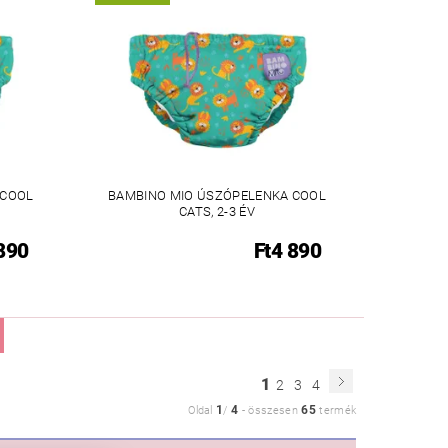
 COOL
BAMBINO MIO ÚSZÓPELENKA COOL
CATS, 2-3 ÉV
890
Ft4 890
1
2
3
4
1
4
65
Oldal
/
-
összesen
termék