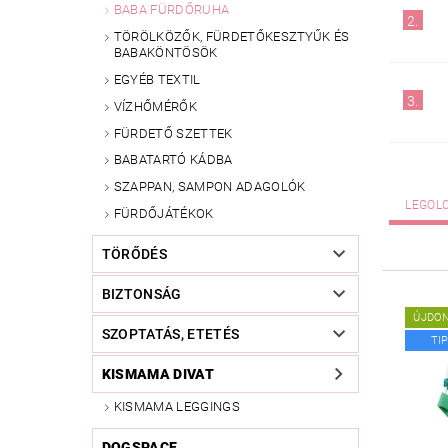
BABA FÜRDŐRUHA
2.
TÖRÖLKÖZŐK, FÜRDETŐKESZTYŰK ÉS
BABAKÖNTÖSÖK
EGYÉB TEXTIL
3.
VÍZHŐMÉRŐK
FÜRDETŐ SZETTEK
BABATARTÓ KÁDBA
SZAPPAN, SAMPON ADAGOLÓK
LEGOL
FÜRDŐJÁTÉKOK
TÖRŐDÉS
BIZTONSÁG
ÚJDO
SZOPTATÁS, ETETÉS
TI
KISMAMA DIVAT
KISMAMA LEGGINGS
DOGSPACE