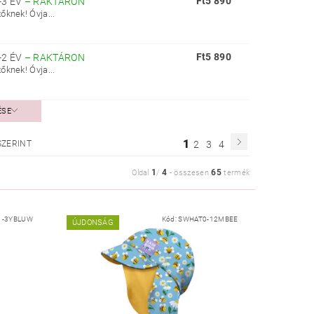
Ft5 890
-3 ÉV
–
RAKTÁRON
knek! Óvja...
Ft5 890
-2 ÉV
–
RAKTÁRON
knek! Óvja...
ÉSE
1
SZERINT
2
3
4
1
4
65
Oldal
/
-
összesen
termék
1-3YBLUW
Kód:
SWHAT0-12MBEE
ÚJDONSÁG