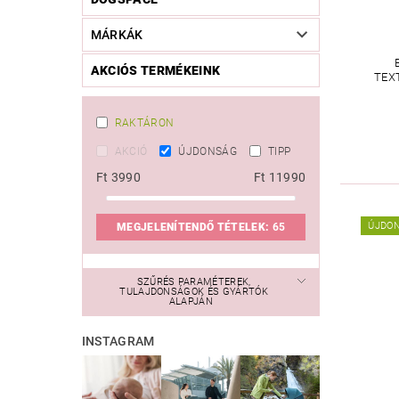
MÁRKÁK
AKCIÓS TERMÉKEINK
TEX
RAKTÁRON
AKCIÓ
ÚJDONSÁG
TIPP
Ft
3990
Ft
11990
ÚJDO
MEGJELENÍTENDŐ TÉTELEK:
65
SZŰRÉS PARAMÉTEREK,
TULAJDONSÁGOK ÉS GYÁRTÓK
ALAPJÁN
INSTAGRAM