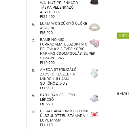
WALNUT PELENKÁZÓ
TÁSKA PELENKÁZÓ
ALÁTÉTTEL
Ft21 490
LUMA WC SZŰKÍTŐ ÜLŐKE
ALMOND
Ft5 290
ÚJDO
BAMBINO MIO
FORRADALMI LESZOKTATÓ
PELENKA 2-3 ÉVES KORIG
HÁRMAS CSOMAGOLÁS, SUPER
STRAWBERRY
Ft10 990
AMEDA STERILIZÁLÓ
ZACSKÓ KÉSZLET A
MIKROHULLÁMÚ
SÜTŐHÖZ, 5 DB
Ft1 990
BAMBI
BABY DAN FELLÉPŐ -
LÉPCSŐ
Ft6 990
DIFRAX ANATOMIKUS CUMI
ÚJSZÜLÖTTEK SZÁMÁRA, I
LOVE MAMA
Ft1 119