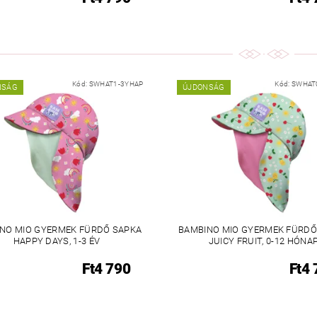
Kód:
SWHAT1-3YHAP
Kód:
SWHAT
NSÁG
ÚJDONSÁG
NO MIO GYERMEK FÜRDŐ SAPKA
BAMBINO MIO GYERMEK FÜRDŐ
HAPPY DAYS, 1-3 ÉV
JUICY FRUIT, 0-12 HÓNA
Ft4 790
Ft4 