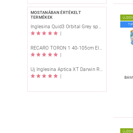
MOSTANÁBAN ÉRTÉKELT
TERMÉKEK
ÚJDO
TI
Inglesina Quid3 Orbital Grey sport babakocsi
|
RECARO TORON 1 40-105cm Elegant Beige
|
Új Inglesina Aptica XT Darwin Recline Evo 4in1 Himalaya Blue multifunkciós babakocsi
|
BAM
ÚJDO