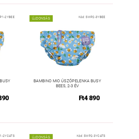
P1-2YBEE
Kód:
SWP2-3YBEE
ÚJDONSÁG
 BUSY
BAMBINO MIO ÚSZÓPELENKA BUSY
BEES, 2-3 ÉV
890
Ft4 890
1-2YCATS
Kód:
SWP2-3YCATS
ÚJDONSÁG