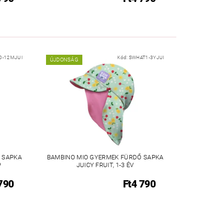
0-12MJUI
Kód:
SWHAT1-3YJUI
ÚJDONSÁG
 SAPKA
BAMBINO MIO GYERMEK FÜRDŐ SAPKA
P
JUICY FRUIT, 1-3 ÉV
790
Ft4 790