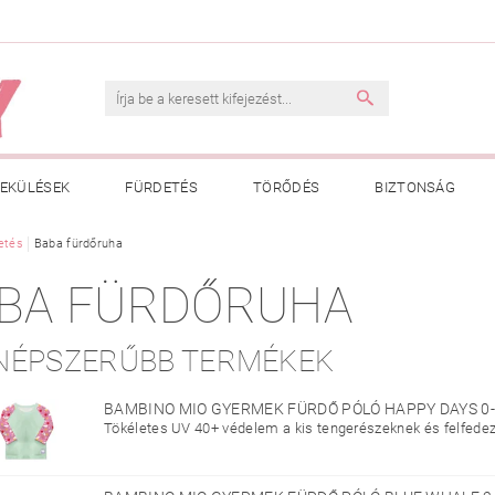
EKÜLÉSEK
FÜRDETÉS
TÖRŐDÉS
BIZTONSÁG
INK
etés
Baba fürdőruha
VÁSÁRLÁSI FELTÉTELEK
ADATKEZELÉSI TÁJÉKOZTATÓ
BA FÜRDŐRUHA
 MEGFELELŐ MÉRET MEGÁLLAPÍTÁSA
BOLDOG BABA
HAS
NÉPSZERŰBB TERMÉKEK
BAMBINO MIO GYERMEK FÜRDŐ PÓLÓ HAPPY DAYS 0
Tökéletes UV 40+ védelem a kis tengerészeknek és felfedező