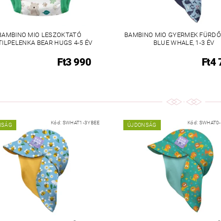
BAMBINO MIO LESZOKTATÓ
BAMBINO MIO GYERMEK FÜRDŐ
TILPELENKA BEAR HUGS 4-5 ÉV
BLUE WHALE, 1-3 ÉV
Ft3 990
Ft4 
Kód:
SWHAT1-3YBEE
Kód:
SWHAT0
NSÁG
ÚJDONSÁG