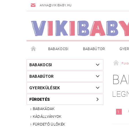
ANNA@VIKIBABY.HU
BABAKOCSI
BABABÚTOR
GYER
DOGSPACE
MÁRKÁK
AKCIÓS TERMÉKE
Fürd
BABAKOCSI
BA
BABABÚTOR
TÖRZSVÁSÁRLÓI PROGRAM
RÓLUNK
A
GYEREKÜLÉSEK
LEG
FÜRDETÉS
BABAKÁDAK
1.
KÁDÁLLVÁNYOK
FÜRDETŐ ÜLŐKÉK