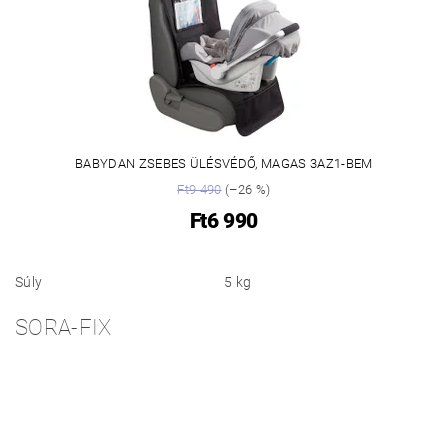
BABYDAN ZSEBES ÜLÉSVÉDŐ, MAGAS 3AZ1-BEM
Ft9 490
(–26 %)
Ft6 990
Súly
5 kg
SORA-FIX