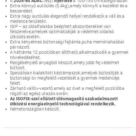
A
2024-es
ADAC
teszt
nyertese
a 100-150 cm kategóriában
Extra könnyű autóülés (5,4kg),amely könnyíti a kezelést és a
beszerelést.
Extra nagy autóülés elegendő hellyel rendelkezik a váll és a
medence területén.
ISIP – az oldalfalakba beépített abszorberekkel van
felszerelve,amelyek optimalizálják a védelmet oldalsó
ütközés esetén.
Extra kényelmes biztonsági fejtámla,puha memóriahabbal
párnázott.
A háttámla 12 pozícióban állítható,alkalmazkodik a gyermek
növekedéséhez.
Rezgéselnyelő anyagból készült,amely jobb fej védelmet
biztosít.
Speciálisan kialakított kéztámaszok,amelyek biztosítják a
biztonsági öv megfelelő vezetését a gyermek medencéje
felett.
Zárható vállöv-vezető,amely az övet a megfelelő pozícióba
rögzíti az egész utazás során.
Az ISOFIX-szel ellátott ülésmagasító szabadalmazott
ütközési energiaelnyelő technológiával rendelkezik.
Németországban készült.