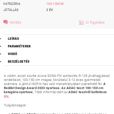
KATEGÓRIA
100-150CM
JÓTÁLLÁS
2 ÉV
Kérdés
Ár figyelése
LEÍRÁS
PARAMÉTEREK
VIDEÓ
BESZÉLGETÉS
A vidám, ezüst szürke Avova SORA-FIX autósülés R-129 jóváhagyással
rendelkezik, 100-150 cm magas, körülbelül 3-12 éves gyermekek
számára. A jármű ISOFIX-hez való menetirányában szerelhető fel.
A
Reddot Design Award 2023 nyertese. Az ADAC teszt 100-150 cm
kategória nyertese.
Több információért az
ADAC tesztről kattintson
ide.
Tulajdonságok: