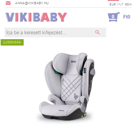
ANNA@VIKIBABY.HU
HUF
EUR
RON
0
Ft0
ÚJDONSÁG