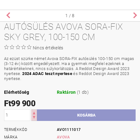
1
/ 8
AUTÓSÜLÉS AVOVA SORA-FIX
SKY GREY, 100-150 CM
Nincs értékelés
Az ezüst szürke német Avova SORA-FIX autósülés 100-150 cm magas
(3-12 év) között engedélyezett. Ha a gyermek megfelel ezeknek a
határértékeknek, nincs súlykorlátozás. A Reddot Design Award 2023
nyertese.
2024 ADAC teszt nyertese
és Reddot Design Award 2023
nyertese.
Elérhetőség
Raktáron
(1 db)
Ft99 900
TERMÉKKÓD
AVO1111017
MÁRKA
AVOVA