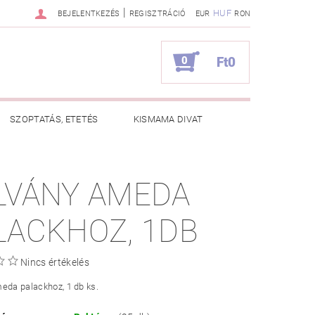
|
HUF
BEJELENTKEZÉS
REGISZTRÁCIÓ
EUR
RON
0
Ft0
SZOPTATÁS, ETETÉS
KISMAMA DIVAT
KAPCSOLAT
LVÁNY AMEDA
ZNOS TANÁCSOK
RENDELÉSEM
LACKHOZ, 1DB
Nincs értékelés
eda palackhoz, 1 db ks.