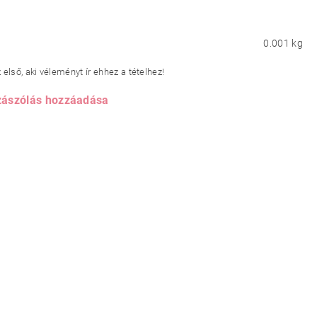
0.001 kg
első, aki véleményt ír ehhez a tételhez!
ászólás hozzáadása