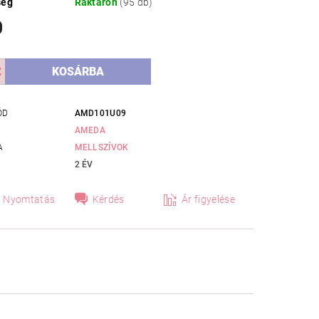
ség
Raktáron
(95 db)
0
ÓD
AMD101U09
AMEDA
A
MELLSZÍVOK
2 ÉV
Nyomtatás
Kérdés
Ár figyelése