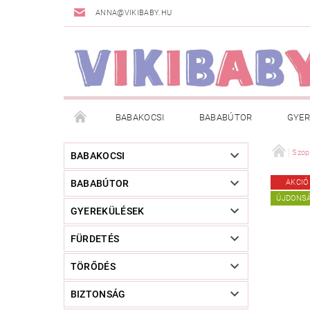
ANNA@VIKIBABY.HU
BABAKOCSI
BABABÚTOR
GYER
DOGSPACE
MÁRKÁK
AKCIÓS TERMÉKE
Szop
BABAKOCSI
BABABÚTOR
AKCIÓ
TÖRZSVÁSÁRLÓI PROGRAM
RÓLUNK
A
ÚJDONS
GYEREKÜLÉSEK
FÜRDETÉS
TÖRŐDÉS
BIZTONSÁG