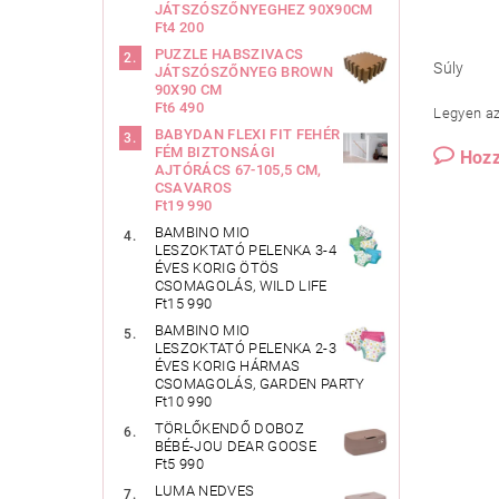
JÁTSZÓSZŐNYEGHEZ 90X90CM
Ft4 200
PUZZLE HABSZIVACS
Súly
JÁTSZÓSZŐNYEG BROWN
90X90 CM
Ft6 490
Legyen az 
BABYDAN FLEXI FIT FEHÉR
FÉM BIZTONSÁGI
Hozz
AJTÓRÁCS 67-105,5 CM,
CSAVAROS
Ft19 990
BAMBINO MIO
LESZOKTATÓ PELENKA 3-4
ÉVES KORIG ÖTÖS
CSOMAGOLÁS, WILD LIFE
Ft15 990
BAMBINO MIO
LESZOKTATÓ PELENKA 2-3
ÉVES KORIG HÁRMAS
CSOMAGOLÁS, GARDEN PARTY
Ft10 990
TÖRLŐKENDŐ DOBOZ
BÉBÉ-JOU DEAR GOOSE
Ft5 990
LUMA NEDVES