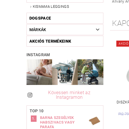
Állvány A
KISMAMA LEGGINGS
DOGSPACE
KAP
MÁRKÁK
AKCIÓS TERMÉKEINK
AKCIÓ
INSTAGRAM
Kövessen minket az
Instagramon
DISZK
TOP 10
Ft2 7
BARNA SZEGÉLYEK
HABSZIVACS VAGY
PARAFA