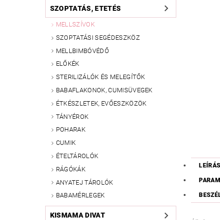
SZOPTATÁS, ETETÉS
MELLSZÍVOK
SZOPTATÁSI SEGÉDESZKÖZ
MELLBIMBÓVÉDŐ
ELŐKÉK
STERILIZÁLÓK ÉS MELEGÍTŐK
BABAFLAKONOK, CUMISÜVEGEK
ÉTKÉSZLETEK, EVŐESZKÖZÖK
TÁNYÉROK
POHARAK
CUMIK
ÉTELTÁROLÓK
LEÍRÁ
RÁGÓKÁK
PARAM
ANYATEJ TÁROLÓK
BESZÉ
BABAMÉRLEGEK
KISMAMA DIVAT