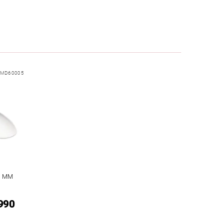
AMD60005
4 MM
 990