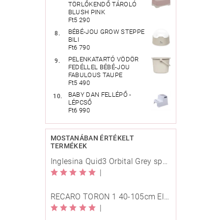
TÖRLŐKENDŐ TÁROLÓ
BLUSH PINK
Ft5 290
BÉBÉ-JOU GROW STEPPE
BILI
Ft6 790
PELENKATARTÓ VÖDÖR
FEDÉLLEL BÉBÉ-JOU
FABULOUS TAUPE
Ft5 490
BABY DAN FELLÉPŐ -
LÉPCSŐ
Ft6 990
MOSTANÁBAN ÉRTÉKELT
TERMÉKEK
Inglesina Quid3 Orbital Grey sport babakocsi
|
RECARO TORON 1 40-105cm Elegant Beige
|