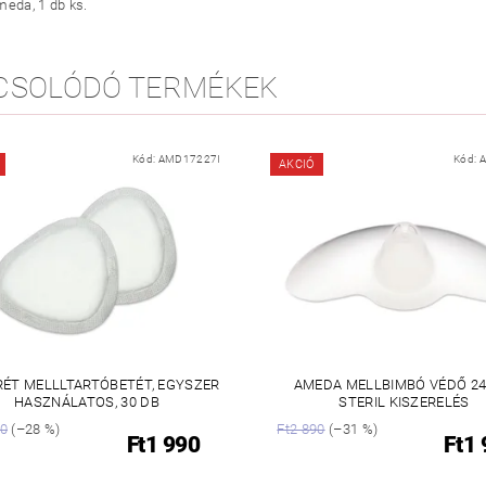
meda, 1 db ks.
CSOLÓDÓ TERMÉKEK
Kód:
AMD17227I
Kód:
AKCIÓ
RÉT MELLLTARTÓBETÉT, EGYSZER
AMEDA MELLBIMBÓ VÉDŐ 2
HASZNÁLATOS, 30 DB
STERIL KISZERELÉS
90
(–28 %)
Ft2 890
(–31 %)
Ft1 990
Ft1