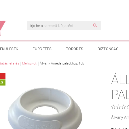
EKÜLÉSEK
FÜRDETÉS
TÖRŐDÉS
BIZTONSÁG
INK
tatás, etetés
VÁSÁRLÁSI FELTÉTELEK
Mellszívok
Állvány Ameda palackhoz, 1db
ADATKEZELÉSI TÁJÉKOZTATÓ
ÁL
 MEGFELELŐ MÉRET MEGÁLLAPÍTÁSA
BOLDOG BABA
HAS
ÁG
PA
Állvány Am