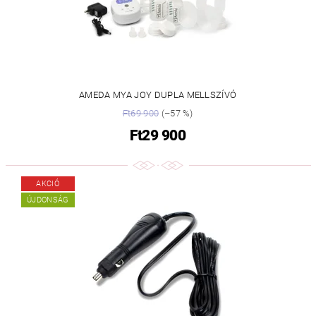
AMEDA MYA JOY DUPLA MELLSZÍVÓ
Ft69 900
(–57 %)
Ft29 900
AKCIÓ
ÚJDONSÁG