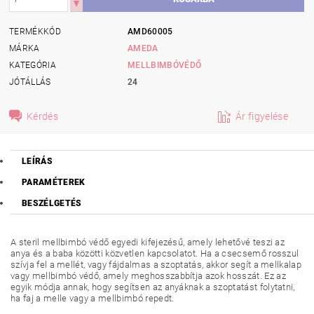
TERMÉKKÓD
AMD60005
MÁRKA
AMEDA
KATEGÓRIA
MELLBIMBÓVÉDŐ
JÓTÁLLÁS
24
Kérdés
Ár figyelése
LEÍRÁS
PARAMÉTEREK
BESZÉLGETÉS
A steril mellbimbó védő egyedi kifejezésű, amely lehetővé teszi az
anya és a baba közötti közvetlen kapcsolatot. Ha a csecsemő rosszul
szívja fel a mellét, vagy fájdalmas a szoptatás, akkor segít a mellkalap
vagy mellbimbó védő, amely meghosszabbítja azok hosszát. Ez az
egyik módja annak, hogy segítsen az anyáknak a szoptatást folytatni,
ha faj a melle vagy a mellbimbó repedt.