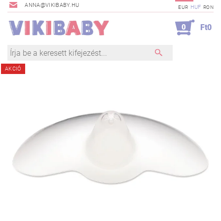
ANNA@VIKIBABY.HU
HUF
EUR
RON
0
Ft0
AKCIÓ