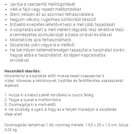
Javítja a csecsemő mellrögzítését
Védi a fájó vagy repedt mellbimbókat
Steril, készen áll az azonnali felhasználásra
Nagyon vékony, rugalmas szilikonból készült
Erősebb kivezetés lehetővé teszi a mell jobb tapadását
A szoptatás alatt a mell melletti lágyabb rész lehetővé teszi
a természetes szimulációját a baba orrával és állával
Mosható és újra felhasználható
Szoptatás után vegye le a mellből
Ha bármilyen kellemetlenséget tapasztal a használat során,
hagyja abba a használatot, és lépjen kapcsolatba
orvosával.
Használati utasítás:
Közvetlenül a szoptatás előtt mossa kezet szappannal ś
vízzel. Kövesse a kézikönyvet, tisztítás és fertőtlenítés szakaszánál
lepéseit.
1. Húzza ki a hátsó szélét körülbelül a csúcs feléig.
2. Tegye a lyukat a mellbimbóra.
3. Csomagolja ki a mellvédőt
4. Ha szükség, a ujjait, a hogy az a helyén maradjon a szoptatás
ideje alatt.
Csomagolás tartalmaz 1 db, csomag mérete: 15,5 x 25 x 1,5 cm, Súlya
0,02 kg