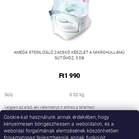
AMEDA STERILIZÁLÓ ZACSKÓ KÉSZLET A MIKROHULLÁMÚ
SÜTŐHÖZ, 5 DB
Ft1 990
Súly
0.02 kg
Legyen az első, aki véleményt ír ehhez a tételhez!
Cookie-kat használunk annak érdekében, hogy
Hozzászólás hozzáadása
kényelmesen böngészhessen a weboldalon, és a
weboldal forgalmának elemzésének köszönhetően
folyamatosan fejleszthessük annak funkcióit,