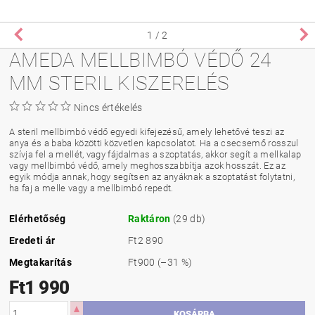
1
/ 2
AMEDA MELLBIMBÓ VÉDŐ 24
MM STERIL KISZERELÉS
Nincs értékelés
A steril mellbimbó védő egyedi kifejezésű, amely lehetővé teszi az
anya és a baba közötti közvetlen kapcsolatot. Ha a csecsemő rosszul
szívja fel a mellét, vagy fájdalmas a szoptatás, akkor segít a mellkalap
vagy mellbimbó védő, amely meghosszabbítja azok hosszát. Ez az
egyik módja annak, hogy segítsen az anyáknak a szoptatást folytatni,
ha faj a melle vagy a mellbimbó repedt.
Elérhetőség
Raktáron
(29 db)
Eredeti ár
Ft2 890
Megtakarítás
Ft900
(–31 %)
Ft1 990