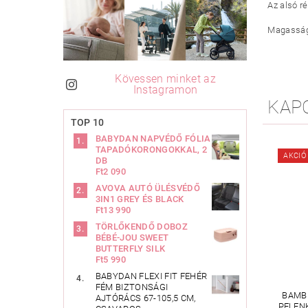
Az alsó r
Magasság:
Kövessen minket az
Instagramon
KAP
TOP 10
BABYDAN NAPVÉDŐ FÓLIA
TAPADÓKORONGOKKAL, 2
AKCIÓ
DB
Ft2 090
AVOVA AUTÓ ÜLÉSVÉDŐ
3IN1 GREY ÉS BLACK
Ft13 990
TÖRLŐKENDŐ DOBOZ
BÉBÉ-JOU SWEET
BUTTERFLY SILK
Ft5 990
BABYDAN FLEXI FIT FEHÉR
FÉM BIZTONSÁGI
BAMB
AJTÓRÁCS 67-105,5 CM,
PELEN