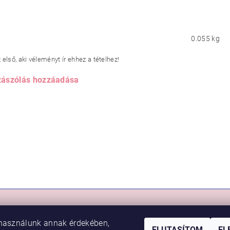
0.055 kg
első, aki véleményt ír ehhez a tételhez!
ászólás hozzáadása
RLÁS
VIKI BABY
használunk annak érdekében,
sem
Rólunk
ELUTASÍTOM
EL