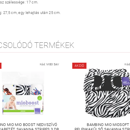
ész szélessége: 17 cm.
 27,5 cm, egy lehajtás után 25 cm.
CSOLÓDÓ TERMÉKEK
Kód:
MB3 SAV
Kód
AKCIÓ
INO MIO MIO BOOST NEDVSZÍVÓ
BAMBINO MIO MIOSOFT
KABETÉT, SAVANNA STRIPES 3 DB
PELENKAKŰLSŐ SAVANNA STRI