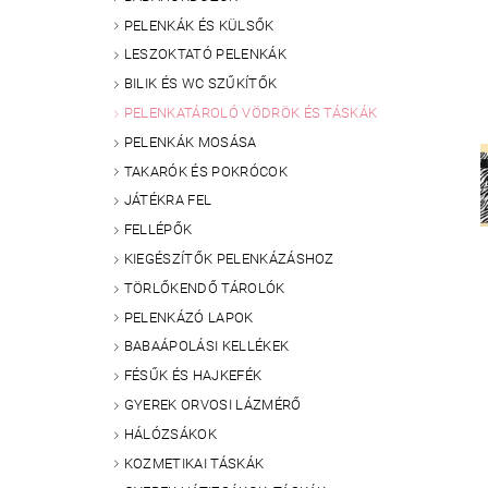
PELENKÁK ÉS KÜLSŐK
LESZOKTATÓ PELENKÁK
BILIK ÉS WC SZŰKÍTŐK
PELENKATÁROLÓ VÖDRÖK ÉS TÁSKÁK
PELENKÁK MOSÁSA
TAKARÓK ÉS POKRÓCOK
JÁTÉKRA FEL
FELLÉPŐK
KIEGÉSZÍTŐK PELENKÁZÁSHOZ
TÖRLŐKENDŐ TÁROLÓK
PELENKÁZÓ LAPOK
BABAÁPOLÁSI KELLÉKEK
FÉSŰK ÉS HAJKEFÉK
GYEREK ORVOSI LÁZMÉRŐ
HÁLÓZSÁKOK
KOZMETIKAI TÁSKÁK