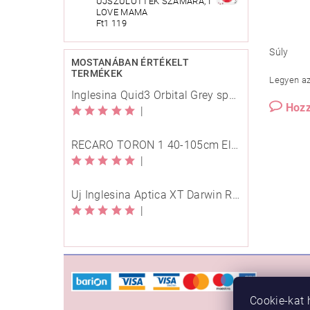
ÚJSZÜLÖTTEK SZÁMÁRA, I
LOVE MAMA
Ft1 119
Súly
MOSTANÁBAN ÉRTÉKELT
TERMÉKEK
Legyen az 
Inglesina Quid3 Orbital Grey sport babakocsi
Hozz
|
RECARO TORON 1 40-105cm Elegant Beige
|
Új Inglesina Aptica XT Darwin Recline Evo 4in1 Himalaya Blue multifunkciós babakocsi
|
VÁSÁ
Cookie-kat 
Rendelé