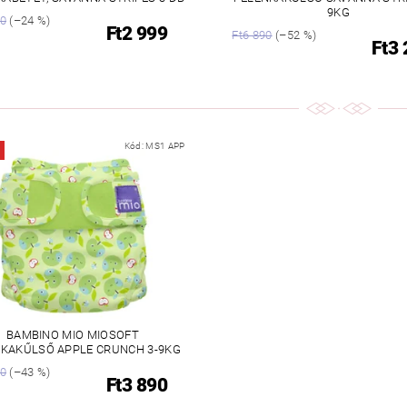
9KG
90
(–24 %)
Ft2 999
Ft6 890
(–52 %)
Ft3
Kód:
MS1 APP
BAMBINO MIO MIOSOFT
KAKŰLSŐ APPLE CRUNCH 3-9KG
90
(–43 %)
Ft3 890