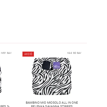
:
MS1 SAV
Kód:
SO SAV
AKCIÓ
BAMBINO MIO MIOSOLO ALL IN ONE
PES 3-
PELENKA SAVANNA STRIPES