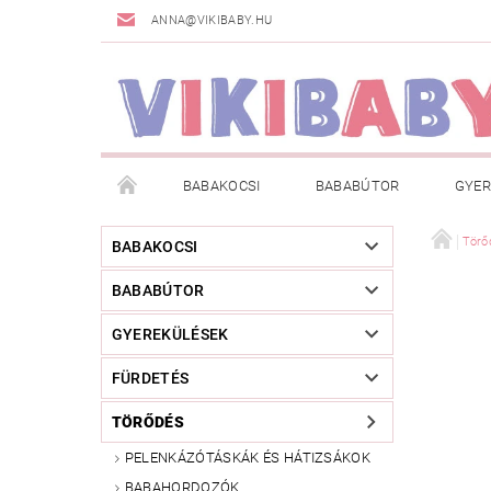
ANNA@VIKIBABY.HU
BABAKOCSI
BABABÚTOR
GYER
DOGSPACE
MÁRKÁK
AKCIÓS TERMÉKE
Törő
BABAKOCSI
BABABÚTOR
TÖRZSVÁSÁRLÓI PROGRAM
RÓLUNK
A
GYEREKÜLÉSEK
FÜRDETÉS
TÖRŐDÉS
PELENKÁZÓTÁSKÁK ÉS HÁTIZSÁKOK
BABAHORDOZÓK