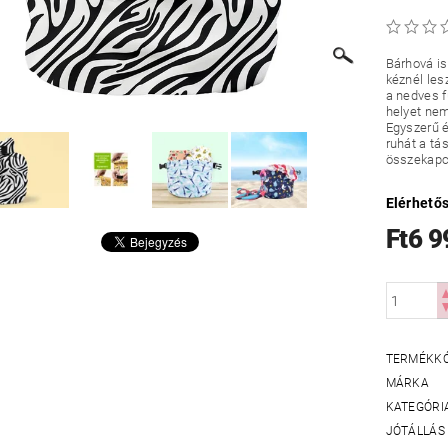
Bárhová is
kéznél les
a nedves f
helyet nem
Egyszerű é
ruhát a tá
összekapc
Elérhető
Ft6 9
TERMÉKK
MÁRKA
KATEGÓRI
JÓTÁLLÁS