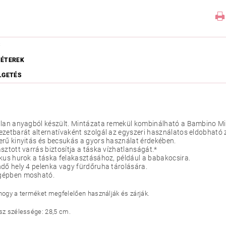
S
ÉTEREK
LGETÉS
lan anyagból készült. Mintázata remekül kombinálható a Bambino Mi
zetbarát alternatívaként szolgál az egyszeri használatos eldobható 
rű kinyitás és becsukás a gyors használat érdekében.
sztott varrás biztosítja a táska vízhatlanságát.*
kus hurok a táska felakasztásához, például a babakocsira.
dő hely 4 pelenka vagy fürdőruha tárolására.
épben mosható.
 hogy a terméket megfelelően használják és zárják.
ész szélessége: 28,5 cm.