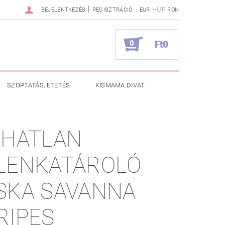
|
HUF
BEJELENTKEZÉS
REGISZTRÁCIÓ
EUR
RON
0
Ft0
SZOPTATÁS, ETETÉS
KISMAMA DIVAT
KAPCSOLAT
ZHATLAN
ZNOS TANÁCSOK
RENDELÉSEM
LENKATÁROLÓ
SKA SAVANNA
RIPES