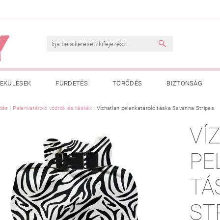
EKÜLÉSEK
FÜRDETÉS
TÖRŐDÉS
BIZTONSÁG
INK
dés
Pelenkatároló vödrök és táskák
VÁSÁRLÁSI FELTÉTELEK
Vízhatlan pelenkatároló táska Savanna Stripes
ADATKEZELÉSI TÁJÉKOZTATÓ
VÍ
 MEGFELELŐ MÉRET MEGÁLLAPÍTÁSA
BOLDOG BABA
HAS
PE
TÁ
ST