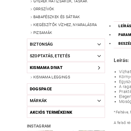
GYEREK HÁTIZSÁKOK, TÁSKÁK
ORRSZÍVÓK
BABAFÉSZKEK ÉS SÁTRAK
KIEGÉSZÍTŐK VÍZHEZ, NYARALÁSRA
LEÍRÁ
PIZSAMÁK
PARAM
BESZÉ
BIZTONSÁG
SZOPTATÁS, ETETÉS
Leírás:
KISMAMA DIVAT
Vízhat
Környe
KISMAMA LEGGINGS
Egysze
A raga
DOGSPACE
Prakti
Elegen
MÁRKÁK
Mosóg
*Feltéve,
AKCIÓS TERMÉKEINK
A felső r
INSTAGRAM