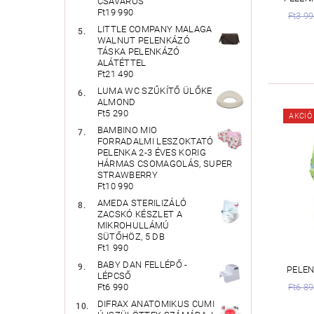
CSAVAROS
Ft19 990
Ft3 9
LITTLE COMPANY MALAGA
WALNUT PELENKÁZÓ
TÁSKA PELENKÁZÓ
ALÁTÉTTEL
Ft21 490
LUMA WC SZŰKÍTŐ ÜLŐKE
ALMOND
Ft5 290
AKCIÓ
BAMBINO MIO
FORRADALMI LESZOKTATÓ
PELENKA 2-3 ÉVES KORIG
HÁRMAS CSOMAGOLÁS, SUPER
STRAWBERRY
Ft10 990
AMEDA STERILIZÁLÓ
ZACSKÓ KÉSZLET A
MIKROHULLÁMÚ
SÜTŐHÖZ, 5 DB
Ft1 990
BABY DAN FELLÉPŐ -
PELEN
LÉPCSŐ
Ft6 8
Ft6 990
DIFRAX ANATOMIKUS CUMI