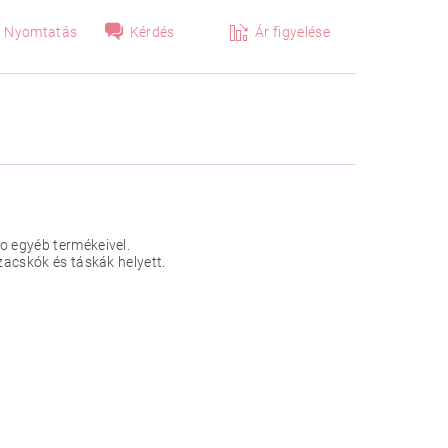
Nyomtatás
Kérdés
Ár figyelése
o egyéb termékeivel.
zacskók és táskák helyett.