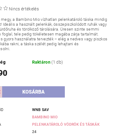
Nincs értékelés
 megy, a Bambino Mio vízhatlan pelenkatároló táska mindig
z! Ideális a használt pelenkák, összepiszkolódott ruhák vagy
ürdőruha és törölköző tárolására. Üresen szinte semmi
 foglal, tele pedig tökéletesen magába zárja tartalmát.
s gyors használatra tervezték – elég a nedves vagy piszkos
skába rakni, a táska szélét pedig lehajtani és
solni.
ség
Raktáron
(1 db)
90
ÓD
WNB SAV
BAMBINO MIO
A
PELENKATÁROLÓ VÖDRÖK ÉS TÁSKÁK
24