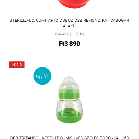
STERILIZÁLÓ, CUMITARTÓ DOBOZ DBB REMOND, KATICABOGÁR
ALAKÚ
Ft4 490
(–13 %)
Ft3 890
AKCIÓ
DBB TRITÁNBÓL KÉSZÜLT CUMISÜVEG SZÉLES TOROKKAL 150