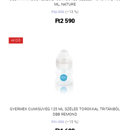
ML, NATURE
Ft2 990
(–13 %)
Ft2 590
AKCIÓ
GYERMEK CUMISÜVEG 125 ML SZÉLES TOROKKAL TRITÁNBÓL
DBB REMOND
Ft1 990
(–15 %)