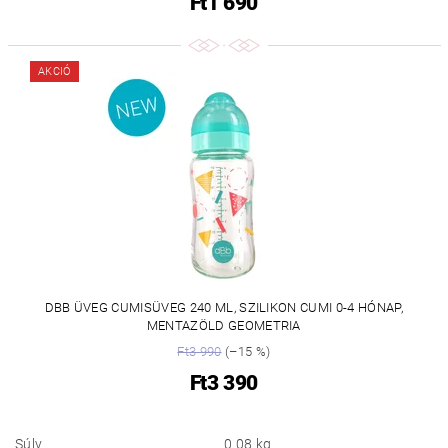
Ft1 690
AKCIÓ
DBB ÜVEG CUMISÜVEG 240 ML, SZILIKON CUMI 0-4 HÓNAP,
MENTAZÖLD GEOMETRIA
Ft3 990
(–15 %)
Ft3 390
Súly
0.08 kg