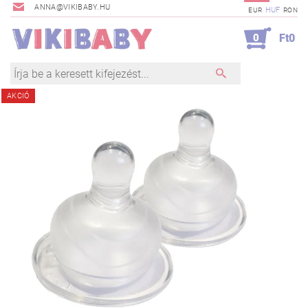
ANNA@VIKIBABY.HU
HUF
EUR
RON
0
Ft0
AKCIÓ