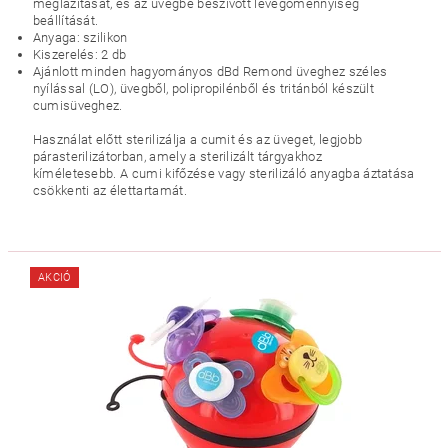
meglazítását, és az üvegbe beszívott levegőmennyiség
beállítását.
Anyaga: szilikon
Kiszerelés: 2 db
Ajánlott minden hagyományos dBd Remond üveghez széles
nyílással (LO), üvegből, polipropilénből és tritánból készült
cumisüveghez.
Használat előtt sterilizálja a cumit és az üveget, legjobb
párasterilizátorban, amely a sterilizált tárgyakhoz
kíméletesebb.
A cumi kifőzése vagy sterilizáló anyagba áztatása
csökkenti az élettartamát.
AKCIÓ