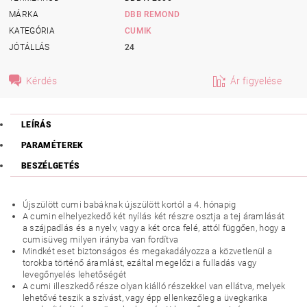
MÁRKA
DBB REMOND
KATEGÓRIA
CUMIK
JÓTÁLLÁS
24
Kérdés
Ár figyelése
LEÍRÁS
PARAMÉTEREK
BESZÉLGETÉS
Újszülött cumi babáknak újszülött kortól a 4. hónapig
A cumin elhelyezkedő két nyílás két részre osztja a tej áramlását
a szájpadlás és a nyelv, vagy a két orca felé, attól függően, hogy a
cumisüveg milyen irányba van fordítva
Mindkét eset biztonságos és megakadályozza a közvetlenül a
torokba történő áramlást, ezáltal megelőzi a fulladás vagy
levegőnyelés lehetőségét
A cumi illeszkedő része olyan kiálló részekkel van ellátva, melyek
lehetővé teszik a szívást, vagy épp ellenkezőleg a üvegkarika