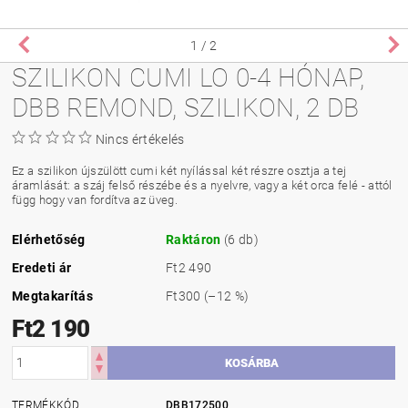
1
/ 2
SZILIKON CUMI LO 0-4 HÓNAP,
DBB REMOND, SZILIKON, 2 DB
Nincs értékelés
Ez a szilikon újszülött cumi két nyílással két részre osztja a tej
áramlását: a száj felső részébe és a nyelvre, vagy a két orca felé - attól
függ hogy van fordítva az üveg.
Elérhetőség
Raktáron
(6 db)
Eredeti ár
Ft2 490
Megtakarítás
Ft300
(–12 %)
Ft2 190
TERMÉKKÓD
DBB172500