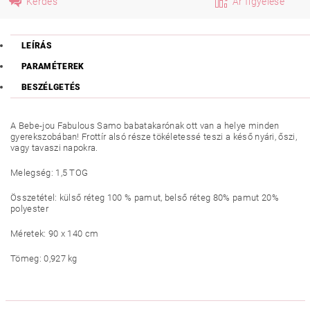
Kérdés
Ár figyelése
LEÍRÁS
PARAMÉTEREK
BESZÉLGETÉS
A Bebe-jou Fabulous Samo babatakarónak ott van a helye minden
gyerekszobában! Frottír alsó része tökéletessé teszi a késő nyári, őszi,
vagy tavaszi napokra.
Melegség: 1,5 TOG
Összetétel: külső réteg 100 % pamut, belső réteg 80% pamut 20%
polyester
Méretek: 90 x 140 cm
Tömeg: 0,927 kg