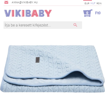
ANNA@VIKIBABY.HU
HUF
EUR
RON
0
Ft0