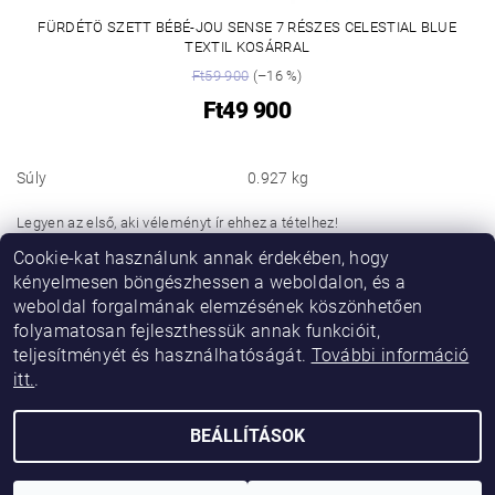
FÜRDÉTÖ SZETT BÉBÉ-JOU SENSE 7 RÉSZES CELESTIAL BLUE
TEXTIL KOSÁRRAL
Ft59 900
(–16 %)
Ft49 900
Súly
0.927 kg
Legyen az első, aki véleményt ír ehhez a tételhez!
Cookie-kat használunk annak érdekében, hogy
Hozzászólás hozzáadása
kényelmesen böngészhessen a weboldalon, és a
weboldal forgalmának elemzésének köszönhetően
folyamatosan fejleszthessük annak funkcióit,
teljesítményét és használhatóságát.
További információ
itt.
.
BEÁLLÍTÁSOK
2026 © Vikibaby, minden jog fenntartva.