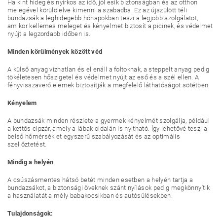
Ha kint hideg és nyirkos az idő, jól esik biztonságban és az otthon
melegével körülölelve kimenni a szabadba. Ez az újszülött téli
bundazsák a leghidegebb hónapokban teszi a legjobb szolgálatot,
amikor kellemes meleget és kényelmet biztosít a picinek, és védelmet
nyújt a legzordabb időben is.
Minden körülmények között véd
A külső anyag vízhatlan és ellenáll a foltoknak, a steppelt anyag pedig
tökéletesen hőszigetel és védelmet nyújt az eső és a szél ellen. A
fényvisszaverő elemek biztosítják a megfelelő láthatóságot sötétben.
Kényelem
A bundazsák minden részlete a gyermek kényelmét szolgálja, például
a kettős cipzár, amely a lábak oldalán is nyitható. Így lehetővé teszi a
belső hőmérséklet egyszerű szabályozását és az optimális
szellőztetést.
Mindig a helyén
A csúszásmentes hátsó betét minden esetben a helyén tartja a
bundazsákot, a biztonsági öveknek szánt nyílások pedig megkönnyítik
a használatát a mély babakocsikban és autósülésekben.
Tulajdonságok: