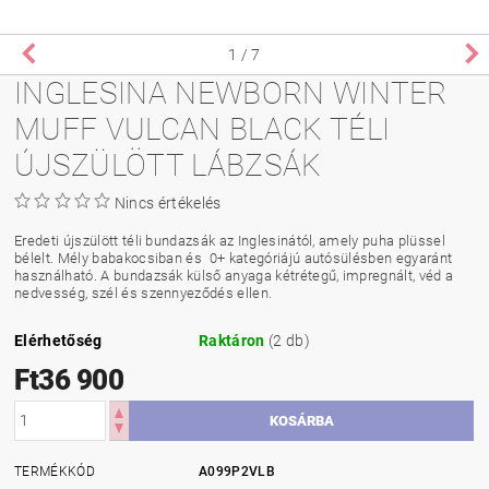
1
/ 7
INGLESINA NEWBORN WINTER
MUFF VULCAN BLACK TÉLI
ÚJSZÜLÖTT LÁBZSÁK
Nincs értékelés
Eredeti újszülött téli bundazsák az Inglesinától, amely puha plüssel
bélelt. Mély babakocsiban és 0+ kategóriájú autósülésben egyaránt
használható. A bundazsák külső anyaga kétrétegű, impregnált, véd a
nedvesség, szél és szennyeződés ellen.
Elérhetőség
Raktáron
(2 db)
Ft36 900
TERMÉKKÓD
A099P2VLB