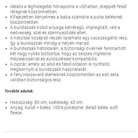
Ideális a leghidegebb hónapokra a vízhatlan, steppelt felső
rétegnek köszönhetően.
Kifejezetten kényelmes a baba számára a puha bélésnek
köszönhetően.
A bundazsák külső anyaga kétrétegű, impregnált, véd a
nedvesség, szél és szennyeződés ellen.
A hátoldal középső részén található egy csúszásgátló rész,
így a bundazsák mindig a helyén marad.
A bundazsák hátoldalán, a biztonsági öveknek fenntartott
két nagy nyílás biztosítja, hogy az összes Inglesina
mózeskosárral és autósüléssel kompatibilis.
A cipzár, amely az alsó és felső oldalon is nyitható,
megkönnyíti a bundazsák használatát.
A fényvisszaverő elemeknek köszönhetően az esti séta
valóban biztonságos lesz.
További adatok:
Hosszúság: 80 cm, szélesség: 43 cm.
Anyag: külső + bélés: 100% poliészter. Belső bélés: soft
fleece.