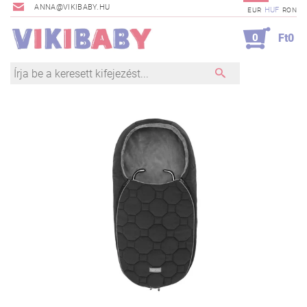
ANNA@VIKIBABY.HU
HUF
EUR
RON
0
Ft0