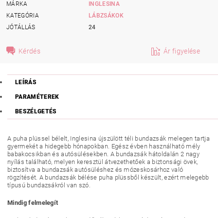
MÁRKA
INGLESINA
KATEGÓRIA
LÁBZSÁKOK
JÓTÁLLÁS
24
Kérdés
Ár figyelése
LEÍRÁS
PARAMÉTEREK
BESZÉLGETÉS
A puha plüssel bélelt, Inglesina újszülött téli bundazsák melegen tartja
gyermekét a hidegebb hónapokban. Egész évben használható mély
babakocsikban és autósülésekben. A bundazsák hátoldalán 2 nagy
nyílás található, melyen keresztül átvezethetőek a biztonsági övek,
biztosítva a bundazsák autósüléshez és mózeskosárhoz való
rögzítését. A bundazsák bélése puha plüssből készült, ezért melegebb
típusú bundazsákról van szó.
Mindig felmelegít