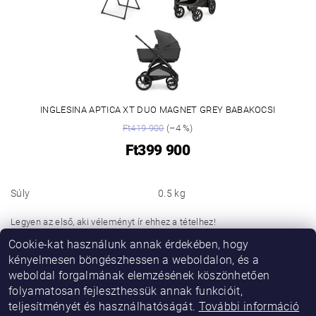
INGLESINA APTICA XT DUO MAGNET GREY BABAKOCSI
Ft419 900
(–4 %)
Ft399 900
Súly
0.5 kg
Legyen az első, aki véleményt ír ehhez a tételhez!
Cookie-kat használunk annak érdekében, hogy
Hozzászólás hozzáadása
kényelmesen böngészhessen a weboldalon, és a
weboldal forgalmának elemzésének köszönhetően
folyamatosan fejleszthessük annak funkcióit,
teljesítményét és használhatóságát.
További információ