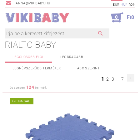
ANNA@VIKIBABY.HU
HUF
EUR
RON
0
Ft0
RIALTO BABY
LEGOLCSÓBB ELÖL
LEGDRÁGÁBB
LEGNÉPSZERŰBB TERMÉKEK
ABC SZERINT
...
1
2
3
7
124
összesen
termék
ÚJDONSÁG