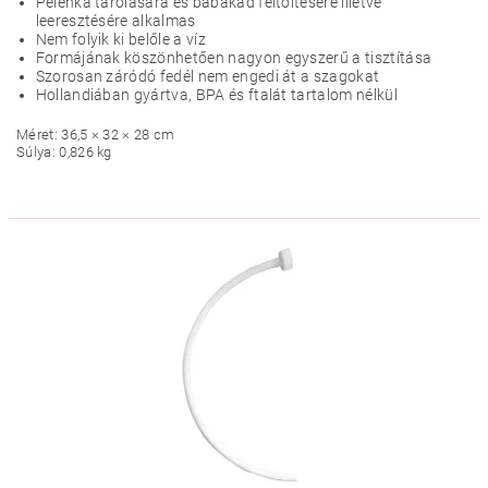
Pelenka tárolására és babakád feltöltésére illetve
leeresztésére alkalmas
Nem folyik ki belőle a víz
Formájának köszönhetően nagyon egyszerű a tisztítása
Szorosan záródó fedél nem engedi át a szagokat
Hollandiában gyártva, BPA és ftalát tartalom nélkül
Méret: 36,5 × 32 × 28 cm
Súlya: 0,826 kg