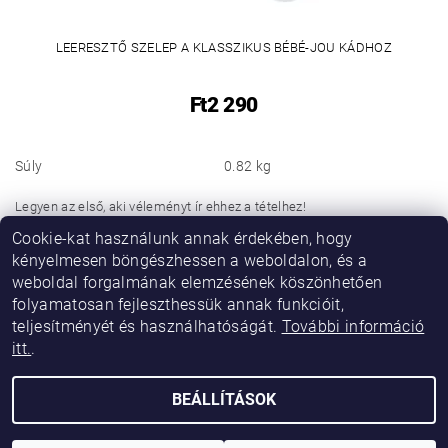
LEERESZTŐ SZELEP A KLASSZIKUS BÉBÉ-JOU KÁDHOZ
Ft2 290
Súly
0.82 kg
Legyen az első, aki véleményt ír ehhez a tételhez!
Cookie-kat használunk annak érdekében, hogy
Hozzászólás hozzáadása
kényelmesen böngészhessen a weboldalon, és a
weboldal forgalmának elemzésének köszönhetően
folyamatosan fejleszthessük annak funkcióit,
teljesítményét és használhatóságát.
További információ
itt.
.
BEÁLLÍTÁSOK
2026 © Vikibaby, minden jog fenntartva.