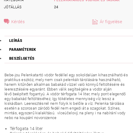
JÓTÁLLÁS
24
Kérdés
Ár figyelése
LEÍRÁS
PARAMÉTEREK
BESZÉLGETÉS
Bebe-jou Pelenkatartó vödör fedéllel
egy
sokoldalúan kihasználható és
praktikus
eszköz, mely nem csak
pelenkák tárolására
használható,
hanem kitűnően alkalmas
babakád vízzel való könnyű feltöltésére és
leeresztésére
egyaránt. Ebben válik segítségére a vödör alján
lévő
beépített fogantyú
. A vödör térfogata
14 liter
, mely pont elegendő
egy babakád feltöltéséhez, így tökéletes mennyiség víz lessz a
kiskádban. Leeresztésnél
nem folyik ki belőle a víz
. Pelenka tárolása
esetén a szorosan záródó fedél
nem engedi át a szagokat
.
Színes,
mintás, egyszerű
kialakítású.
víceúčelový, na pleny i na nabírání vody
nebo na koupání novorozence
Térfogata 14 liter