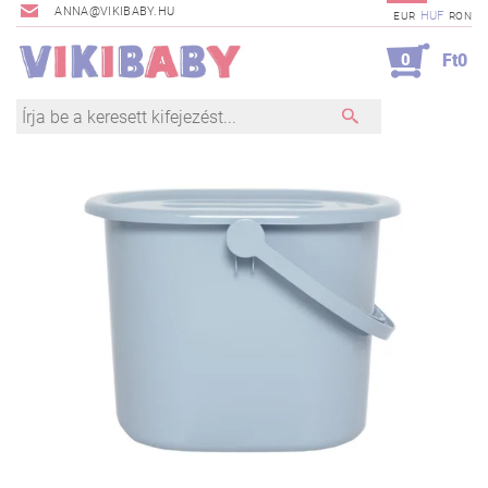
ANNA@VIKIBABY.HU
HUF
EUR
RON
0
Ft0