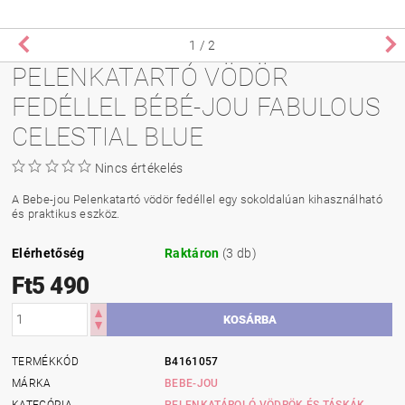
1
/ 2
PELENKATARTÓ VÖDÖR
FEDÉLLEL BÉBÉ-JOU FABULOUS
CELESTIAL BLUE
Nincs értékelés
A
Bebe-jou Pelenkatartó vödör fedéllel
egy
sokoldalúan kihasználható
és praktikus
eszköz.
Elérhetőség
Raktáron
(3 db)
Ft5 490
TERMÉKKÓD
B4161057
MÁRKA
BEBE-JOU
KATEGÓRIA
PELENKATÁROLÓ VÖDRÖK ÉS TÁSKÁK