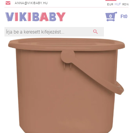
ANNA@VIKIBABY.HU
HUF
EUR
RON
0
Ft0