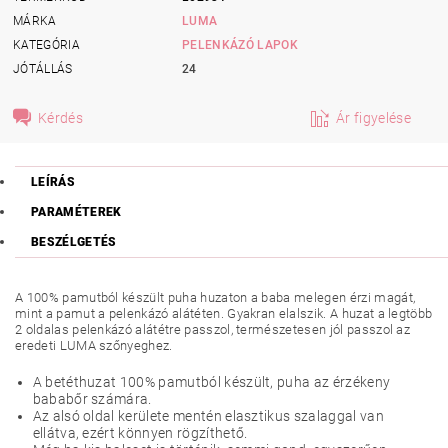
MÁRKA
LUMA
KATEGÓRIA
PELENKÁZÓ LAPOK
JÓTÁLLÁS
24
Kérdés
Ár figyelése
LEÍRÁS
PARAMÉTEREK
BESZÉLGETÉS
A 100% pamutból készült puha huzaton a baba melegen érzi magát,
mint a pamut a pelenkázó alátéten. Gyakran elalszik. A huzat a legtöbb
2 oldalas pelenkázó alátétre passzol, természetesen jól passzol az
eredeti LUMA szőnyeghez.
A betéthuzat 100% pamutból készült, puha az érzékeny
bababőr számára.
Az alsó oldal kerülete mentén elasztikus szalaggal van
ellátva, ezért könnyen rögzíthető.