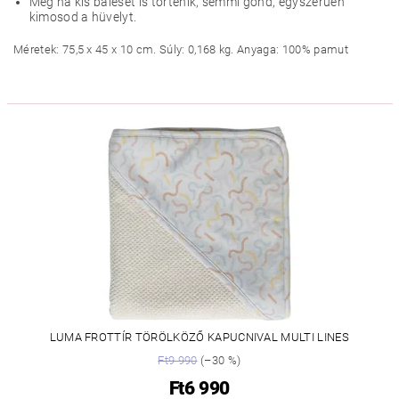
Még ha kis baleset is történik, semmi gond, egyszerűen
kimosod a hüvelyt.
Méretek: 75,5 x 45 x 10 cm. Súly: 0,168 kg. Anyaga: 100% pamut
LUMA FROTTÍR TÖRÖLKÖZŐ KAPUCNIVAL MULTI LINES
Ft9 990
(–30 %)
Ft6 990