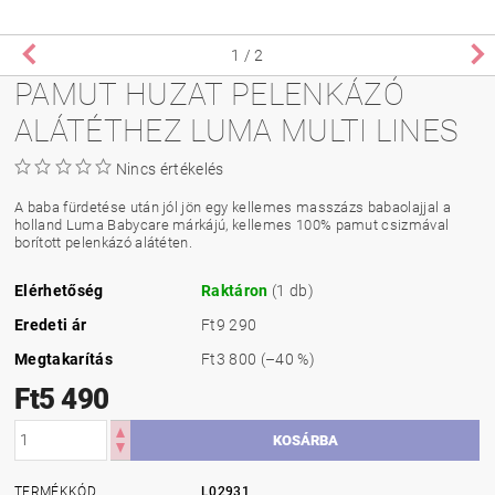
1
/ 2
PAMUT HUZAT PELENKÁZÓ
ALÁTÉTHEZ LUMA MULTI LINES
Nincs értékelés
A baba fürdetése után jól jön egy kellemes masszázs babaolajjal a
holland Luma Babycare márkájú, kellemes 100% pamut csizmával
borított pelenkázó alátéten.
Elérhetőség
Raktáron
(1 db)
Eredeti ár
Ft9 290
Megtakarítás
Ft3 800
(–40 %)
Ft5 490
TERMÉKKÓD
L02931