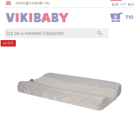
ANNA@VIKIBABY.HU
HUF
EUR
RON
0
Ft0
AKCIÓ