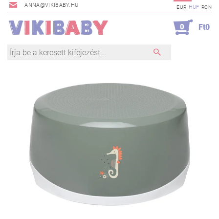
ANNA@VIKIBABY.HU
HUF
EUR
RON
0
Ft0