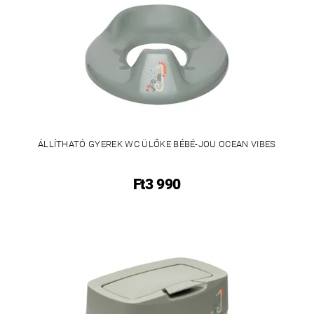
ÁLLÍTHATÓ GYEREK WC ÜLŐKE BÉBÉ-JOU OCEAN VIBES
Ft3 990