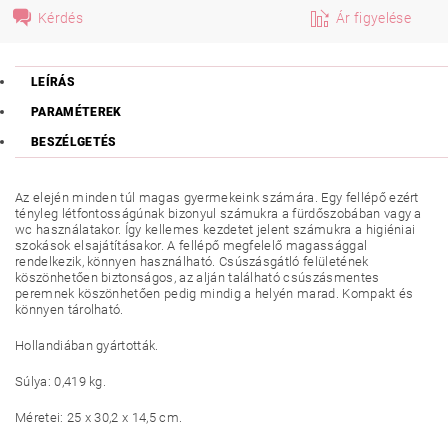
Kérdés
Ár figyelése
LEÍRÁS
PARAMÉTEREK
BESZÉLGETÉS
Az elején minden túl magas gyermekeink számára. Egy fellépő ezért
tényleg létfontosságúnak bizonyul számukra a fürdőszobában vagy a
wc használatakor. Így kellemes kezdetet jelent számukra a higiéniai
szokások elsajátításakor. A fellépő megfelelő magassággal
rendelkezik, könnyen használható. Csúszásgátló felületének
köszönhetően biztonságos, az alján található csúszásmentes
peremnek köszönhetően pedig mindig a helyén marad. Kompakt és
könnyen tárolható.
Hollandiában gyártották.
Súlya: 0,419 kg.
Méretei: 25 x 30,2 x 14,5 cm.