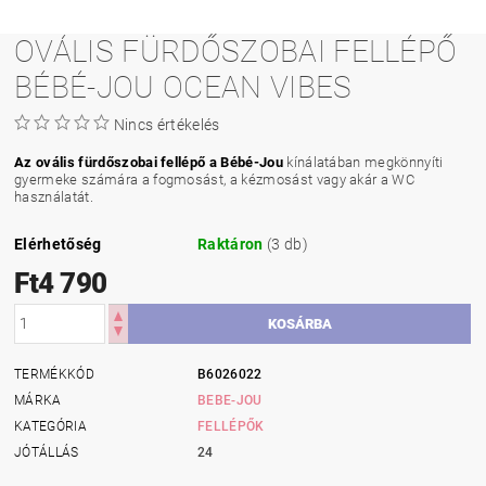
OVÁLIS FÜRDŐSZOBAI FELLÉPŐ
BÉBÉ-JOU OCEAN VIBES
Nincs értékelés
Az ovális fürdőszobai fellépő a Bébé-Jou
kínálatában megkönnyíti
gyermeke számára a fogmosást, a kézmosást vagy akár a WC
használatát.
Elérhetőség
Raktáron
(3 db)
Ft4 790
TERMÉKKÓD
B6026022
MÁRKA
BEBE-JOU
KATEGÓRIA
FELLÉPŐK
JÓTÁLLÁS
24