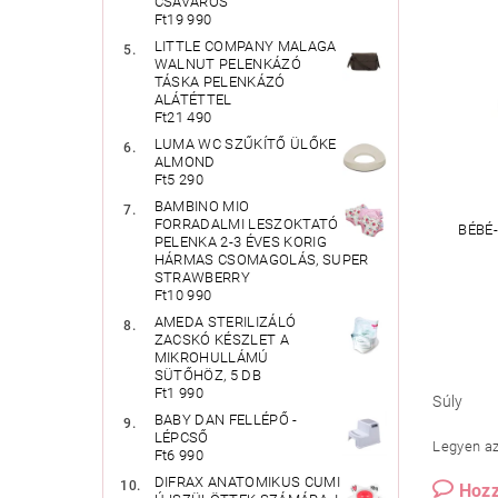
CSAVAROS
Ft19 990
LITTLE COMPANY MALAGA
WALNUT PELENKÁZÓ
TÁSKA PELENKÁZÓ
ALÁTÉTTEL
Ft21 490
LUMA WC SZŰKÍTŐ ÜLŐKE
ALMOND
Ft5 290
BAMBINO MIO
FORRADALMI LESZOKTATÓ
BÉBÉ
PELENKA 2-3 ÉVES KORIG
HÁRMAS CSOMAGOLÁS, SUPER
STRAWBERRY
Ft10 990
AMEDA STERILIZÁLÓ
ZACSKÓ KÉSZLET A
MIKROHULLÁMÚ
SÜTŐHÖZ, 5 DB
Ft1 990
Súly
BABY DAN FELLÉPŐ -
LÉPCSŐ
Legyen az 
Ft6 990
DIFRAX ANATOMIKUS CUMI
Hozz