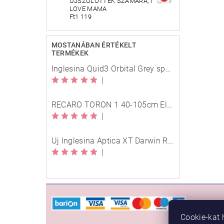
ÚJSZÜLÖTTEK SZÁMÁRA, I
LOVE MAMA
Ft1 119
MOSTANÁBAN ÉRTÉKELT
TERMÉKEK
Inglesina Quid3 Orbital Grey sport babakocsi
|
RECARO TORON 1 40-105cm Elegant Beige
|
Új Inglesina Aptica XT Darwin Recline Evo 4in1 Himalaya Blue multifunkciós babakocsi
|
VÁSÁ
Cookie-kat 
Rendelé