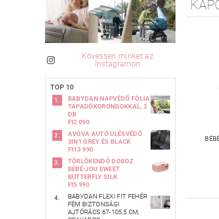
KAP
Kövessen minket az
Instagramon
TOP 10
BABYDAN NAPVÉDŐ FÓLIA
TAPADÓKORONGOKKAL, 2
DB
Ft2 090
AVOVA AUTÓ ÜLÉSVÉDŐ
BÉB
3IN1 GREY ÉS BLACK
Ft13 990
TÖRLŐKENDŐ DOBOZ
BÉBÉ-JOU SWEET
BUTTERFLY SILK
Ft5 990
BABYDAN FLEXI FIT FEHÉR
FÉM BIZTONSÁGI
AJTÓRÁCS 67-105,5 CM,