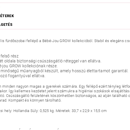
S
ÉTEREK
LGETÉS
lis fürdőszobai fellépő a Bébé-Jou GROW kollekcióból. Stabil és elegáns cs
.
felső rész
t oldala biztonsági csúszásgátló réteggel van ellátva.
é-jou GROW kollekciónak része.
 minőségű műanyagból készült, amely hosszú élettartamot garantál.
ozó fogantyúval ellátva.
 minden nagyon magas a gyerekek számára. Egy fellépő ezért tényleg létf
akor. Így kellemes kezdetet jelent számukra a higiéniai szokások elsajátítá
tó. Csúszásgátló felületének köszönhetően biztonságos, az alján találha
rad. Kompakt és könnyen tárolható.
 hely: Hollandia Súly: 0,525 kg. Méretek: 33,7 x 22,9 x 15,5 cm