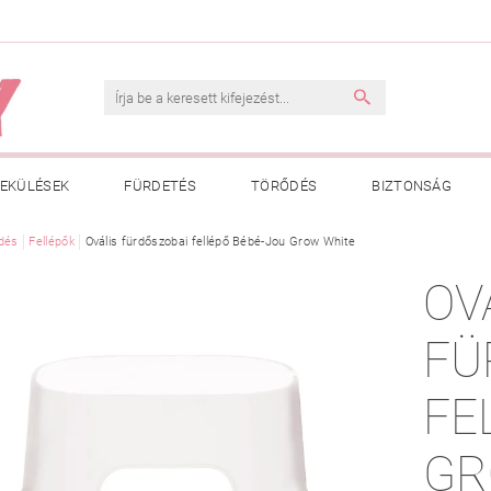
EKÜLÉSEK
FÜRDETÉS
TÖRŐDÉS
BIZTONSÁG
INK
dés
Fellépők
VÁSÁRLÁSI FELTÉTELEK
Ovális fürdőszobai fellépő Bébé-Jou Grow White
ADATKEZELÉSI TÁJÉKOZTATÓ
OV
 MEGFELELŐ MÉRET MEGÁLLAPÍTÁSA
BOLDOG BABA
HAS
FÜ
FE
GR