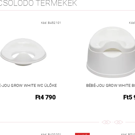
CSOLÓDÓ TERMÉKEK
Kód:
B452101
Kód
É-JOU GROW WHITE WC ÜLŐKE
BÉBÉ-JOU GROW WHITE BI
Ft4 790
Ft5
Kód:
B420201
Kód:
BD1