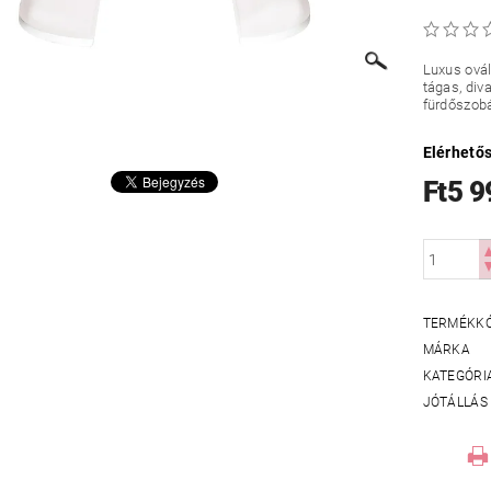
Luxus ovál
tágas, div
fürdőszob
Elérhető
Ft5 9
TERMÉKK
MÁRKA
KATEGÓRI
JÓTÁLLÁS