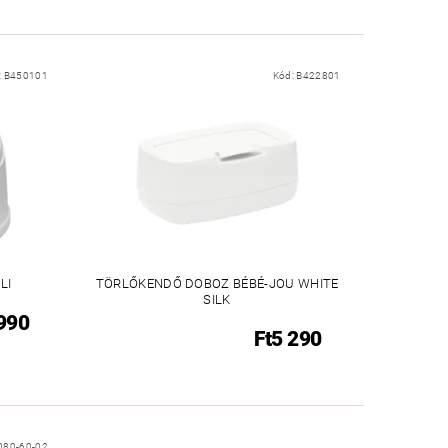
:
B450101
Kód:
B422801
LI
TÖRLŐKENDŐ DOBOZ BÉBÉ-JOU WHITE
SILK
 990
Ft5 290
080-60-02