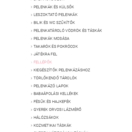
PELENKÁK ÉS KÜLSŐK
LESZOKTATÓ PELENKÁK
BILIK ÉS WC SZŰKÍTŐK
PELENKATÁROLÓ VÖDRÖK ÉS TÁSKÁK
PELENKÁK MOSÁSA
TAKARÓK ÉS POKRÓCOK
JÁTÉKRA FEL
FELLÉPŐK
KIEGÉSZÍTŐK PELENKÁZÁSHOZ
TÖRLŐKENDŐ TÁROLÓK
PELENKÁZÓ LAPOK
BABAÁPOLÁSI KELLÉKEK
FÉSŰK ÉS HAJKEFÉK
GYEREK ORVOSI LÁZMÉRŐ
HÁLÓZSÁKOK
KOZMETIKAI TÁSKÁK