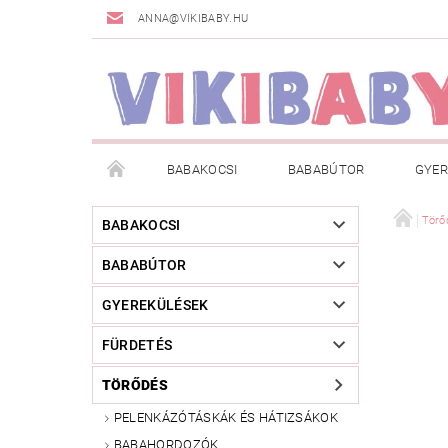
ANNA@VIKIBABY.HU
BABAKOCSI
BABABÚTOR
GYER
DOGSPACE
MÁRKÁK
AKCIÓS TERMÉKE
Törő
BABAKOCSI
BABABÚTOR
TÖRZSVÁSÁRLÓI PROGRAM
RÓLUNK
A
GYEREKÜLÉSEK
FÜRDETÉS
TÖRŐDÉS
PELENKÁZÓTÁSKÁK ÉS HÁTIZSÁKOK
BABAHORDOZÓK