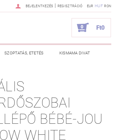
|
HUF
BEJELENTKEZÉS
REGISZTRÁCIÓ
EUR
RON
0
Ft0
SZOPTATÁS, ETETÉS
KISMAMA DIVAT
KAPCSOLAT
ÁLIS
ZNOS TANÁCSOK
RENDELÉSEM
RDŐSZOBAI
LLÉPŐ BÉBÉ-JOU
OW WHITE