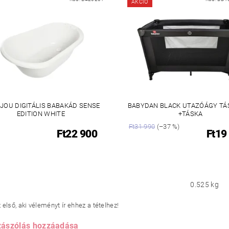
AKCIÓ
-JOU DIGITÁLIS BABAKÁD SENSE
BABYDAN BLACK UTAZÓÁGY TÁ
EDITION WHITE
+TÁSKA
Ft31 990
(–37 %)
Ft22 900
Ft19
0.525 kg
első, aki véleményt ír ehhez a tételhez!
ászólás hozzáadása