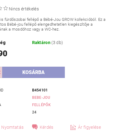
Nincs értékelés
is fürdőszobai fellépő a Bébé-Jou GROW kollekcióból. Ez a
atos Bébé-jou fellépő elengedhetetlen kiegészítője a
ának a mosdóhoz vagy a WC-hez.
ség
Raktáron
(3 db)
90
ÓD
B454101
BEBE-JOU
A
FELLÉPŐK
24
Nyomtatás
Kérdés
Ár figyelése