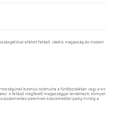
úszásgátlóval ellátott fellépő. Ideális magasság és modern
ontosságúnak bizonyul számukra a fürdőszobában vagy a wc
sakor. A fellépő megfelelő magassággal rendelkezik, könnyen
tó csúszásmentes peremnek köszönhetően pedig mindig a