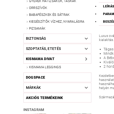
GYEREK HÁTIZSÁKOK, TÁSKÁK
LEÍRÁ
ORRSZÍVÓK
PARAM
BABAFÉSZKEK ÉS SÁTRAK
KIEGÉSZÍTŐK VÍZHEZ, NYARALÁSRA
BESZÉ
PIZSAMÁK
Luxus ová
BIZTONSÁG
kialakítás
SZOPTATÁS, ETETÉS
Tágas 
Mindké
A Béb
KISMAMA DIVAT
Kiváló
2 hord
KISMAMA LEGGINGS
Kezdetben
DOGSPACE
használat
használha
MÁRKÁK
helyén ma
Származási
AKCIÓS TERMÉKEINK
INSTAGRAM