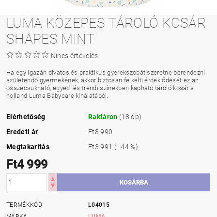
LUMA KÖZEPES TÁROLÓ KOSÁR
SHAPES MINT
Nincs értékelés
Ha egy igazán divatos és praktikus gyerekszobát szeretne berendezni
születendő gyermekének, akkor biztosan felkelti érdeklődését ez az
összecsukható, egyedi és trendi színekben kapható tároló kosár a
holland Luma Babycare kínálatából.
Elérhetőség
Raktáron
(18 db)
Eredeti ár
Ft8 990
Megtakarítás
Ft3 991
(–44 %)
Ft4 999
TERMÉKKÓD
L04015
MÁRKA
LUMA