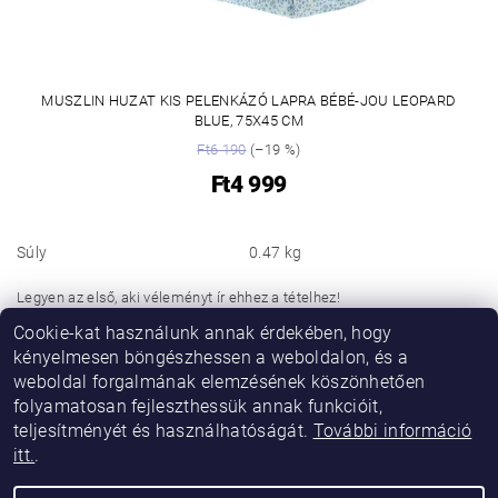
MUSZLIN HUZAT KIS PELENKÁZÓ LAPRA BÉBÉ-JOU LEOPARD
BLUE, 75X45 CM
Ft6 190
(–19 %)
Ft4 999
Súly
0.47 kg
Legyen az első, aki véleményt ír ehhez a tételhez!
Cookie-kat használunk annak érdekében, hogy
Hozzászólás hozzáadása
kényelmesen böngészhessen a weboldalon, és a
weboldal forgalmának elemzésének köszönhetően
folyamatosan fejleszthessük annak funkcióit,
teljesítményét és használhatóságát.
További információ
itt.
.