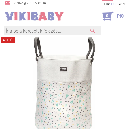
ANNA@VIKIBABY.HU
HUF
EUR
RON
0
Ft0
AKCIÓ