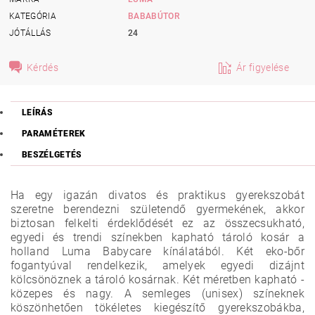
KATEGÓRIA
BABABÚTOR
JÓTÁLLÁS
24
Kérdés
Ár figyelése
LEÍRÁS
PARAMÉTEREK
BESZÉLGETÉS
Ha egy igazán divatos és praktikus gyerekszobát
szeretne berendezni születendő gyermekének, akkor
biztosan felkelti érdeklődését ez az összecsukható,
egyedi és trendi színekben kapható tároló kosár a
holland Luma Babycare kínálatából. Két eko-bőr
fogantyúval rendelkezik, amelyek egyedi dizájnt
kölcsönöznek a tároló kosárnak. Két méretben kapható -
közepes és nagy. A semleges (unisex) színeknek
köszönhetően tökéletes kiegészítő gyerekszobákba,