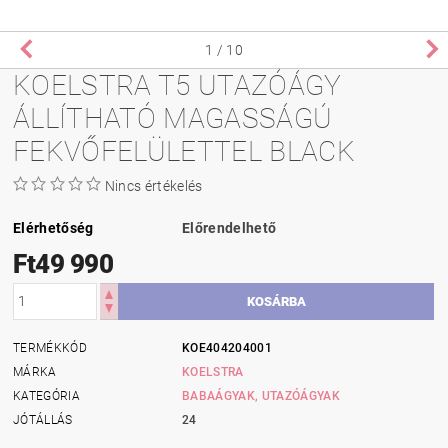
1
/ 10
KOELSTRA T5 UTAZÓÁGY
ÁLLÍTHATÓ MAGASSÁGÚ
FEKVŐFELÜLETTEL BLACK
Nincs értékelés
Elérhetőség
Előrendelhető
Ft49 990
TERMÉKKÓD
KOE404204001
MÁRKA
KOELSTRA
KATEGÓRIA
BABAÁGYAK, UTAZÓÁGYAK
JÓTÁLLÁS
24