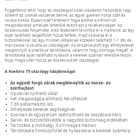
Függetlenül attól, hogy az utazóágyat csak utazáskor használja, vagy
időként az unokák alszanak benne, az ágyat gyakran nyitja szét és
csukja össze. Éppen ezért értékelni fogja azokat a kifinomult
megoldásokat, amelyek lehetővé teszik ezt a tevékenységet. Az
összecsukás folyamata: első lépésként távolítsa el a matracot, az ágy
alján található segédfület húzza felfelé, majd csavarja el a
biztosítékokat (az ágy minden oldalának közepén található 1-1 db) és
már össze is csukta az utazóágyat. Az összecsukott ágy áthelyezését
megkönnyíti a praktikus tárolótáska, valamint hogy önmaga megáll. A
tárolótáska alján található nyílások a kerekek számár lehetővé teszik,
hogy maga után húzza az összecsukott utazóágyat.
A Koelstra T5 utazóágy tulajdonságai:
Az egyedi forgó zárak megkönnyítik az össze- és
széthajtást
Cipzárral nyitható oldal.
Két magasságba állítható fekvőfelület.
7 db alátámasztó láb.
Áthelyezés kerekek segítségével.
Gyorsan és egyszerűen szétnyitható és összecsukható.
Sarok- és biztosítékvédők a nagyobb biztonság érdekében.
Tartozéka a minőségi, 3 cm magas matrac.
Tárolótáska hordozófüllel és nyílásokkal a kerekek számára.