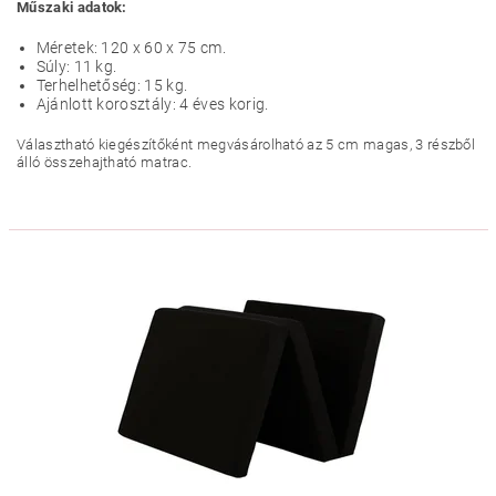
Műszaki adatok:
Méretek: 120 x 60 x 75 cm.
Súly: 11 kg.
Terhelhetőség: 15 kg.
Ajánlott korosztály: 4 éves korig.
Választható kiegészítőként megvásárolható az 5 cm magas, 3 részből
álló összehajtható matrac.