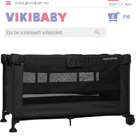
ANNA@VIKIBABY.HU
HUF
EUR
RON
0
Ft0