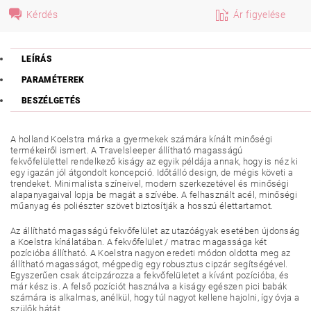
Kérdés
Ár figyelése
LEÍRÁS
PARAMÉTEREK
BESZÉLGETÉS
A holland Koelstra márka a gyermekek számára kínált minőségi
termékeiről ismert. A Travelsleeper állítható magasságú
fekvőfelülettel rendelkező kiságy az egyik példája annak, hogy is néz ki
egy igazán jól átgondolt koncepció. Időtálló design, de mégis követi a
trendeket. Minimalista színeivel, modern szerkezetével és minőségi
alapanyagaival lopja be magát a szívébe. A felhasznált acél, minőségi
műanyag és poliészter szövet biztosítják a hosszú élettartamot.
Az állítható magasságú fekvőfelület az utazóágyak esetében újdonság
a Koelstra kínálatában. A fekvőfelület / matrac magassága két
pozícióba állítható. A Koelstra nagyon eredeti módon oldotta meg az
állítható magasságot, mégpedig egy robusztus cipzár segítségével.
Egyszerűen csak átcipzározza a fekvőfelületet a kívánt pozícióba, és
már kész is. A felső pozíciót használva a kiságy egészen pici babák
számára is alkalmas, anélkül, hogy túl nagyot kellene hajolni, így óvja a
szülők hátát.