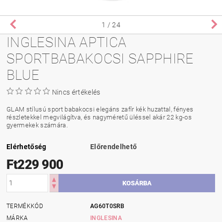
1
/ 24
INGLESINA APTICA
SPORTBABAKOCSI SAPPHIRE
BLUE
Nincs értékelés
GLAM stílusú sport babakocsi elegáns zafír kék huzattal, fényes
részletekkel megvilágítva, és nagyméretű üléssel akár 22 kg-os
gyermekek számára.
Elérhetőség
Előrendelhető
Ft229 900
TERMÉKKÓD
AG60T0SRB
MÁRKA
INGLESINA