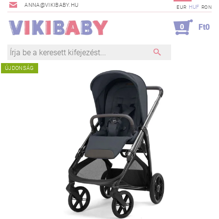
ANNA@VIKIBABY.HU
HUF
EUR
RON
0
Ft0
ÚJDONSÁG