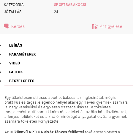
KATEGÓRIA
SPORTBABAKOCSI
JÓTÁLLÁS
24
Kérdés
Ár figyelése
LEÍRÁS
PARAMÉTEREK
VIDEÓ
FÁJLOK
BESZÉLGETÉS
Egy tökéletesen stílusos sport babakocsi az Inglesinától, mégis
praktikus és tágas, elegendő hellyel akár egy 4 éves gyermek számára
is, nagy kerekekkel és egykezes összecsukással, a tökéletes
megjelenést, a kifinomult króm részleteket és az öko bőr díszítéseket,
a fényes felületeket és a kiváló minőségű anyagokat ötvözi a gyermek
számára tökéletes környezettel.
Az új,
könnyű APTICA alváz fényes felülettel
tökéletesen ötvözi a