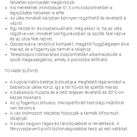
felületen könnyedén megbirkózik.
Kis méretének (mindössze 51,5 cm) köszönhetően a
legszűkebb helyeken is elfér.
Az ülés mindkét irányban könnyen rögzíthető és levehető a
vázról.
Egy kézzel ki- és összecsukható, még akkor is, ha az ülés
rögzítve van, mindkét konfigurációban (a szülők felé nézve
és az utca felé nézve).
Összecsukva rendkívül kompakt, magától függőlegesen álva
marad, és a fogantyúja nem ér a talajhoz.
Teleszkópos tolókarának köszönhetően alkalmazkodik a
szülő magasságához, amely 4 pozícióba állítható.
TOVÁBBI ELŐNYEI:
A kupola hálós betétje biztosítja a megfelelő légáramlást a
babakocsi ülése körül, így a tér hűvös és szellős marad.
A babakocsi huzata és a tető teljesen levehető és 30°C-on
kézzel mosható.
Az új fogantyú stílusos, mikroperforált textúrájú műbőrrel
van bevonva.
A váz krómozott részletei fokozzák a termék kifinomult
dizájnját.
A kosár nagyon tágas és tárolózsebbel is rendelkezik. A
fényvisszaverő profil biztonságosabbá teszi az esti sétákat.