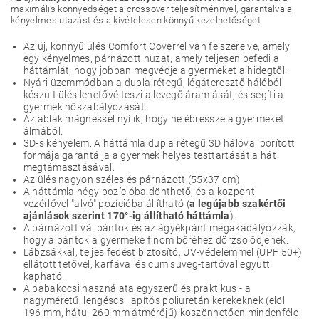
maximális könnyedséget a crossover teljesítménnyel, garantálva a
kényelmes utazást és a kivételesen könnyű kezelhetőséget.
Az új, könnyű ülés Comfort Coverrel van felszerelve, amely
egy kényelmes, párnázott huzat, amely teljesen befedi a
háttámlát, hogy jobban megvédje a gyermeket a hidegtől.
Nyári üzemmódban a dupla rétegű, légáteresztő hálóból
készült ülés lehetővé teszi a levegő áramlását, és segíti a
gyermek hőszabályozását.
Az ablak mágnessel nyílik, hogy ne ébressze a gyermeket
álmából.
3D-s kényelem: A háttámla dupla rétegű 3D hálóval borított
formája garantálja a gyermek helyes testtartását a hát
megtámasztásával.
Az ülés nagyon széles és párnázott (55x37 cm).
A háttámla négy pozícióba dönthető, és a központi
vezérlővel "alvó" pozícióba állítható (
a legújabb szakértői
ajánlások szerint 170°-ig állítható háttámla
).
A párnázott vállpántok és az ágyékpánt megakadályozzák,
hogy a pántok a gyermeke finom bőréhez dörzsölődjenek.
Lábzsákkal, teljes fedést biztosító, UV-védelemmel (UPF 50+)
ellátott tetővel, karfával és cumisüveg-tartóval együtt
kapható.
A babakocsi használata egyszerű és praktikus - a
nagyméretű, lengéscsillapítós poliuretán kerekeknek (elöl
196 mm, hátul 260 mm átmérőjű) köszönhetően mindenféle