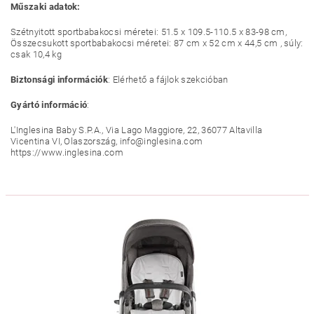
Műszaki adatok:
Szétnyitott sportbabakocsi méretei: 51.5 x 109.5-110.5 x 83-98 cm,
Összecsukott sportbabakocsi méretei: 87 cm x 52 cm x 44,5 cm , súly:
csak 10,4 kg
Biztonsági információk
: Elérhető a fájlok szekcióban
Gyártó információ
:
L'Inglesina Baby S.P.A., Via Lago Maggiore, 22, 36077 Altavilla
Vicentina VI, Olaszország, info@inglesina.com
https://www.inglesina.com