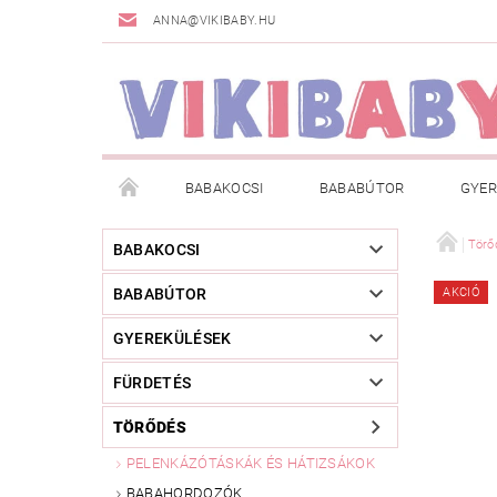
ANNA@VIKIBABY.HU
BABAKOCSI
BABABÚTOR
GYER
DOGSPACE
MÁRKÁK
AKCIÓS TERMÉKE
Törő
BABAKOCSI
BABABÚTOR
AKCIÓ
TÖRZSVÁSÁRLÓI PROGRAM
RÓLUNK
A
GYEREKÜLÉSEK
FÜRDETÉS
TÖRŐDÉS
PELENKÁZÓTÁSKÁK ÉS HÁTIZSÁKOK
BABAHORDOZÓK