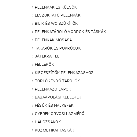
PELENKÁK ÉS KÜLSŐK
LESZOKTATÓ PELENKÁK
BILIK ÉS WC SZŰKÍTŐK
PELENKATÁROLÓ VÖDRÖK ÉS TÁSKÁK
PELENKÁK MOSÁSA
TAKARÓK ÉS POKRÓCOK
JÁTÉKRA FEL
FELLÉPŐK
KIEGÉSZÍTŐK PELENKÁZÁSHOZ
TÖRLŐKENDŐ TÁROLÓK
PELENKÁZÓ LAPOK
BABAÁPOLÁSI KELLÉKEK
FÉSŰK ÉS HAJKEFÉK
GYEREK ORVOSI LÁZMÉRŐ
HÁLÓZSÁKOK
KOZMETIKAI TÁSKÁK