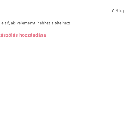
0.6 kg
első, aki véleményt ír ehhez a tételhez!
ászólás hozzáadása