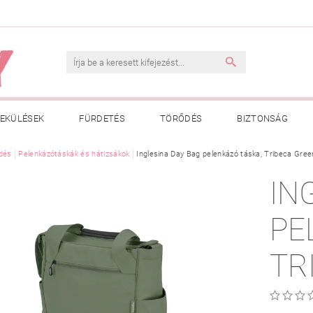
EKÜLÉSEK
FÜRDETÉS
TÖRŐDÉS
BIZTONSÁG
INK
dés
Pelenkázótáskák és hátizsákok
VÁSÁRLÁSI FELTÉTELEK
Inglesina Day Bag pelenkázó táska, Tribeca Gree
ADATKEZELÉSI TÁJÉKOZTATÓ
IN
 MEGFELELŐ MÉRET MEGÁLLAPÍTÁSA
BOLDOG BABA
HAS
PE
TR