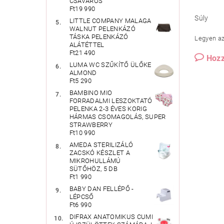
CSAVAROS
Ft19 990
Súly
LITTLE COMPANY MALAGA
WALNUT PELENKÁZÓ
TÁSKA PELENKÁZÓ
Legyen az 
ALÁTÉTTEL
Ft21 490
Hozz
LUMA WC SZŰKÍTŐ ÜLŐKE
ALMOND
Ft5 290
BAMBINO MIO
FORRADALMI LESZOKTATÓ
PELENKA 2-3 ÉVES KORIG
HÁRMAS CSOMAGOLÁS, SUPER
STRAWBERRY
Ft10 990
AMEDA STERILIZÁLÓ
ZACSKÓ KÉSZLET A
MIKROHULLÁMÚ
SÜTŐHÖZ, 5 DB
Ft1 990
BABY DAN FELLÉPŐ -
LÉPCSŐ
Ft6 990
DIFRAX ANATOMIKUS CUMI