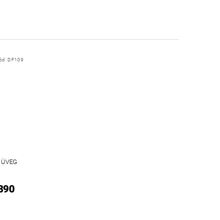
ód:
DF109
 ÜVEG
 890