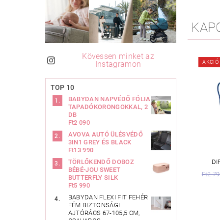
KAP
Kövessen minket az
AKCIÓ
Instagramon
TOP 10
BABYDAN NAPVÉDŐ FÓLIA
TAPADÓKORONGOKKAL, 2
DB
Ft2 090
AVOVA AUTÓ ÜLÉSVÉDŐ
3IN1 GREY ÉS BLACK
Ft13 990
DI
TÖRLŐKENDŐ DOBOZ
BÉBÉ-JOU SWEET
Ft2 7
BUTTERFLY SILK
Ft5 990
BABYDAN FLEXI FIT FEHÉR
FÉM BIZTONSÁGI
AJTÓRÁCS 67-105,5 CM,