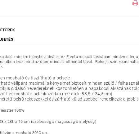
S
ÉTEREK
LGETÉS
koldalú, minden igényhez ideális. Az Electa nappali táskában minden elfér
 rendben lesz mind az úton, mind az otthontól távol. Belseje szín koordinált
k.
n mosható és tisztítható a belseje
ítható vállpánt maximális kényelmet biztosít minden szülő / felhaszn
ktikus oldalsó hevedereknek köszönhetően a babakocsi alvázának tol
ott és mosható pelenkázó lap (méretek: 58,5 x 34,5 cm)
retű belső rekeszekkel és zárható külső zsebbel rendelkezik a jobb 
liészter 100%
38 x 28h x 16 cm (szélesség x magasság x mélység)
: Kézben mosható 30°C-on.