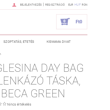
|
HUF
BEJELENTKEZÉS
REGISZTRÁCIÓ
EUR
RON
0
Ft0
SZOPTATÁS, ETETÉS
KISMAMA DIVAT
n
KAPCSOLAT
GLESINA DAY BAG
ZNOS TANÁCSOK
RENDELÉSEM
LENKÁZÓ TÁSKA,
IBECA GREEN
Nincs értékelés