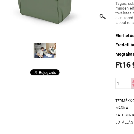
Tágas, sok
minden el
tökéletes 
szín koord
lappal ren
Elérhető
Eredeti á
Megtakar
Ft16
TERMÉKK
MÁRKA
KATEGÓRI
JÓTÁLLÁS