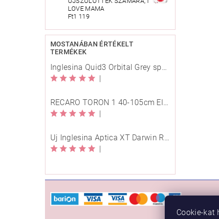
ÚJSZÜLÖTTEK SZÁMÁRA, I
LOVE MAMA
Ft1 119
MOSTANÁBAN ÉRTÉKELT
TERMÉKEK
Inglesina Quid3 Orbital Grey sport babakocsi
|
RECARO TORON 1 40-105cm Elegant Beige
|
Új Inglesina Aptica XT Darwin Recline Evo 4in1 Himalaya Blue multifunkciós babakocsi
|
VÁSÁ
Cookie-kat 
Rendelé