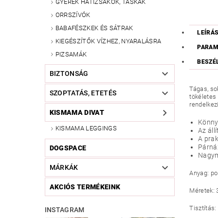
GYEREK HÁTIZSÁKOK, TÁSKÁK
ORRSZÍVÓK
BABAFÉSZKEK ÉS SÁTRAK
LEÍRÁ
KIEGÉSZÍTŐK VÍZHEZ, NYARALÁSRA
PARAM
PIZSAMÁK
BESZÉ
BIZTONSÁG
Tágas, so
SZOPTATÁS, ETETÉS
tökéletes
rendelkezi
KISMAMA DIVAT
Könnye
KISMAMA LEGGINGS
Az áll
A pra
Párnáz
DOGSPACE
Nagymé
MÁRKÁK
Anyag: po
AKCIÓS TERMÉKEINK
Méretek: 
Tisztítás
INSTAGRAM