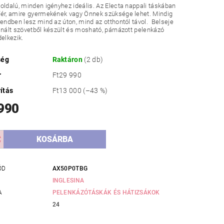
oldalú, minden igényhez ideális. Az Electa nappali táskában
fér, amire gyermekének vagy Önnek szüksége lehet. Mindig
rendben lesz mind az úton, mind az otthontól távol. Belseje
inált szövetből készült és mosható, párnázott pelenkázó
delkezik.
ség
Raktáron
(2 db)
r
Ft29 990
ítás
Ft13 000
(–43 %)
 990
ÓD
AX50P0TBG
INGLESINA
A
PELENKÁZÓTÁSKÁK ÉS HÁTIZSÁKOK
24