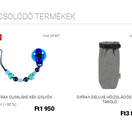
CSOLÓDÓ TERMÉKEK
Kód:
DF967
K
FRAX CUMILÁNC KÉK GOLYÓK
DIFRAX DELUXE HŐIZOLÁCIÓS
TÁROLÓ
90
(–30 %)
Ft1 950
Ft3