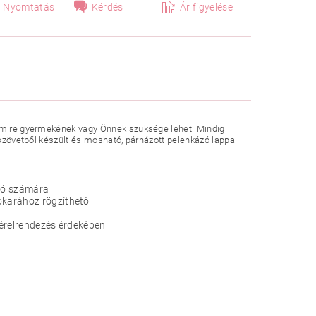
Nyomtatás
Kérdés
Ár figyelése
, amire gyermekének vagy Önnek szüksége lehet. Mindig
 szövetből készült és mosható, párnázott pelenkázó lappal
áló számára
ókarához rögzíthető
térelrendezés érdekében