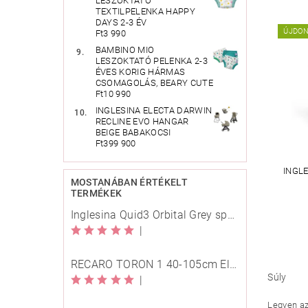
LESZOKTATÓ
TEXTILPELENKA HAPPY
DAYS 2-3 ÉV
ÚJDO
Ft3 990
BAMBINO MIO
LESZOKTATÓ PELENKA 2-3
ÉVES KORIG HÁRMAS
CSOMAGOLÁS, BEARY CUTE
Ft10 990
INGLESINA ELECTA DARWIN
RECLINE EVO HANGAR
BEIGE BABAKOCSI
Ft399 900
INGL
MOSTANÁBAN ÉRTÉKELT
TERMÉKEK
Inglesina Quid3 Orbital Grey sport babakocsi
|
RECARO TORON 1 40-105cm Elegant Beige
Súly
|
Legyen az 