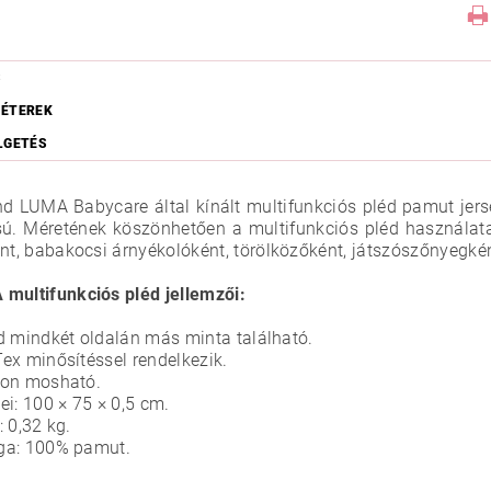
S
ÉTEREK
LGETÉS
nd LUMA Babycare által kínált multifunkciós pléd pamut jers
sú. Méretének köszönhetően a multifunkciós pléd használata
ént, babakocsi árnyékolóként, törölközőként, játszószőnyegk
multifunkciós pléd jellemzői:
d mindkét oldalán más minta található.
ex minősítéssel rendelkezik.
-on mosható.
ei: 100 × 75 × 0,5 cm.
: 0,32 kg.
ga: 100% pamut.