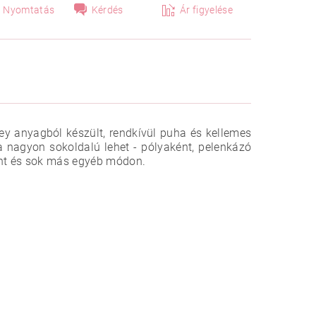
Nyomtatás
Kérdés
Ár figyelése
ey anyagból készült, rendkívül puha és kellemes
 nagyon sokoldalú lehet - pólyaként, pelenkázó
ént és sok más egyéb módon.