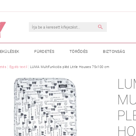
EKÜLÉSEK
FÜRDETÉS
TÖRŐDÉS
BIZTONSÁG
INK
etés
Egyéb textil
VÁSÁRLÁSI FELTÉTELEK
LUMA Multifunkciós pléd Little Houses 75x100 cm
ADATKEZELÉSI TÁJÉKOZTATÓ
LU
 MEGFELELŐ MÉRET MEGÁLLAPÍTÁSA
BOLDOG BABA
HAS
MU
PL
HO