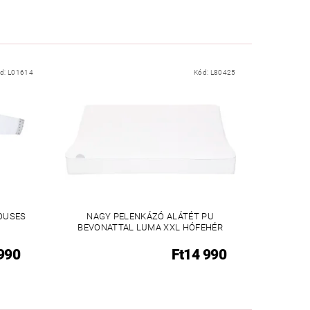
d:
L01614
Kód:
L80425
OUSES
NAGY PELENKÁZÓ ALÁTÉT PU
BEVONATTAL LUMA XXL HÓFEHÉR
 990
Ft14 990