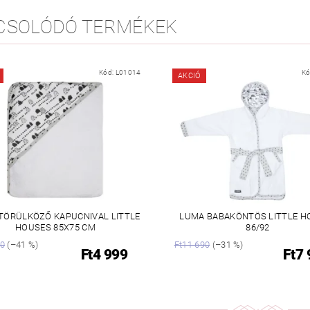
CSOLÓDÓ TERMÉKEK
Kód:
L01014
Kó
AKCIÓ
TÖRÜLKÖZŐ KAPUCNIVAL LITTLE
LUMA BABAKÖNTÖS LITTLE H
HOUSES 85X75 CM
86/92
90
(–41 %)
Ft11 690
(–31 %)
Ft4 999
Ft7