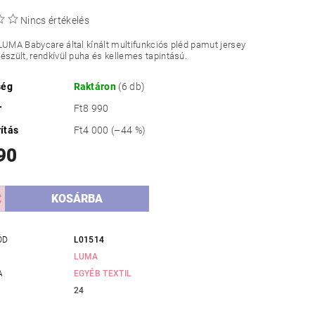
Nincs értékelés
LUMA Babycare által kínált multifunkciós pléd pamut jersey
észült, rendkívül puha és kellemes tapintású.
ség
Raktáron
(6 db)
r
Ft8 990
ítás
Ft4 000
(–44 %)
90
ÓD
L01514
LUMA
A
EGYÉB TEXTIL
24