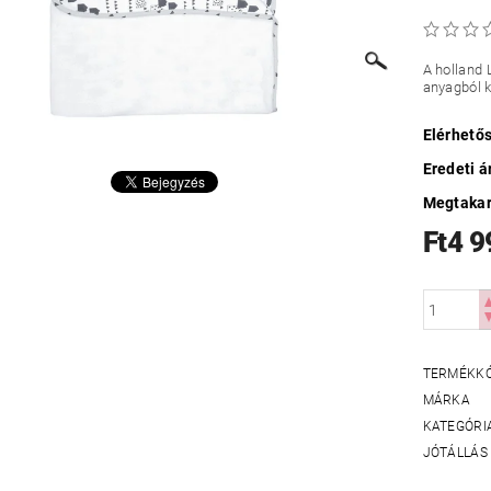
A holland 
anyagból k
Elérhető
Eredeti á
Megtakar
Ft4 9
TERMÉKK
MÁRKA
KATEGÓRI
JÓTÁLLÁS