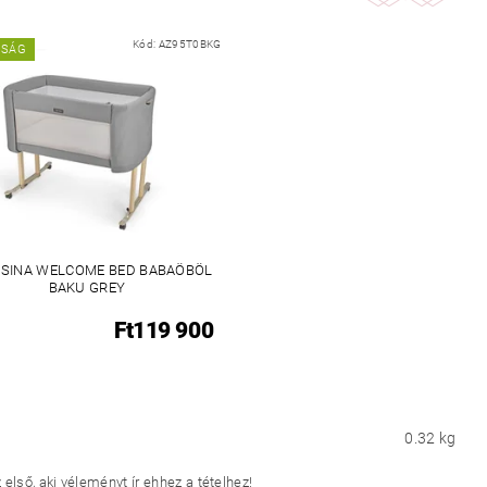
Kód:
AZ95T0BKG
NSÁG
ESINA WELCOME BED BABAÖBÖL
BAKU GREY
Ft119 900
0.32 kg
első, aki véleményt ír ehhez a tételhez!