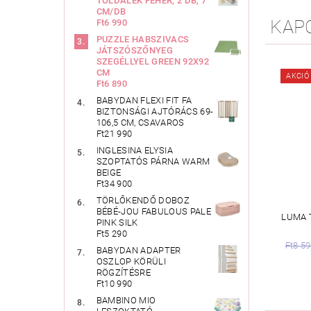
TOLDALÉK FEHÉR, 2 DB, 7
CM/DB
KAP
Ft6 990
PUZZLE HABSZIVACS
JÁTSZÓSZŐNYEG
SZEGÉLLYEL GREEN 92X92
CM
AKCIÓ
Ft6 890
BABYDAN FLEXI FIT FA
BIZTONSÁGI AJTÓRÁCS 69-
106,5 CM, CSAVAROS
Ft21 990
INGLESINA ELYSIA
SZOPTATÓS PÁRNA WARM
BEIGE
Ft34 900
TÖRLŐKENDŐ DOBOZ
BÉBÉ-JOU FABULOUS PALE
LUMA 
PINK SILK
Ft5 290
Ft8 5
BABYDAN ADAPTER
OSZLOP KÖRÜLI
RÖGZÍTÉSRE
Ft10 990
BAMBINO MIO