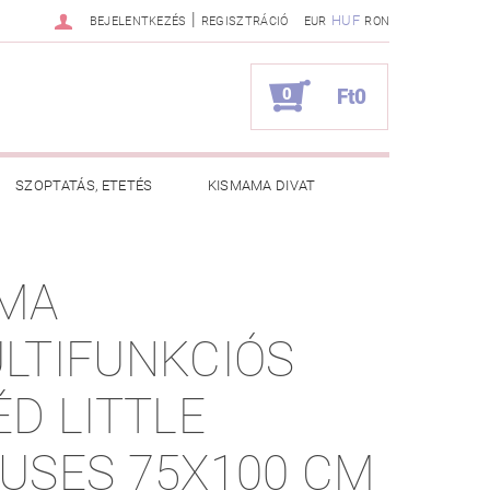
|
HUF
BEJELENTKEZÉS
REGISZTRÁCIÓ
EUR
RON
0
Ft0
SZOPTATÁS, ETETÉS
KISMAMA DIVAT
KAPCSOLAT
MA
ZNOS TANÁCSOK
RENDELÉSEM
LTIFUNKCIÓS
ÉD LITTLE
USES 75X100 CM