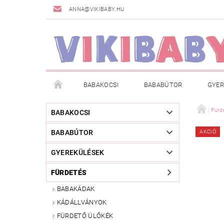
ANNA@VIKIBABY.HU
BABAKOCSI
BABABÚTOR
GYER
DOGSPACE
MÁRKÁK
AKCIÓS TERMÉKE
Fürd
BABAKOCSI
BABABÚTOR
AKCIÓ
TÖRZSVÁSÁRLÓI PROGRAM
RÓLUNK
A
GYEREKÜLÉSEK
FÜRDETÉS
BABAKÁDAK
KÁDÁLLVÁNYOK
FÜRDETŐ ÜLŐKÉK