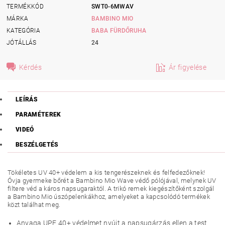
TERMÉKKÓD
SWT0-6MWAV
MÁRKA
BAMBINO MIO
KATEGÓRIA
BABA FÜRDŐRUHA
JÓTÁLLÁS
24
Kérdés
Ár figyelése
LEÍRÁS
PARAMÉTEREK
VIDEÓ
BESZÉLGETÉS
Tökéletes UV 40+ védelem a kis tengerészeknek és felfedezőknek!
Óvja gyermeke bőrét a Bambino Mio Wave védő pólójával, melynek UV
filtere véd a káros napsugaraktól. A trikó remek kiegészítőként szolgál
a Bambino Mio úszópelenkákhoz, amelyeket a kapcsolódó termékek
közt találhat meg.
Anyaga UPF 40+ védelmet nyújt a napsugárzás ellen a test