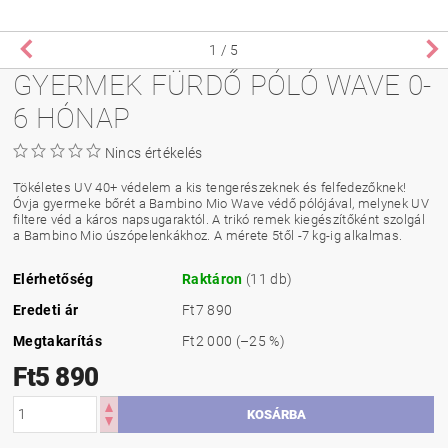
1
/ 5
GYERMEK FÜRDŐ PÓLÓ WAVE 0-
6 HÓNAP
Nincs értékelés
Tökéletes UV 40+ védelem a kis tengerészeknek és felfedezőknek!
Óvja gyermeke bőrét a Bambino Mio Wave védő pólójával, melynek UV
filtere véd a káros napsugaraktól. A trikó remek kiegészítőként szolgál
a Bambino Mio úszópelenkákhoz. A mérete 5től -7 kg-ig alkalmas.
Elérhetőség
Raktáron
(11 db)
Eredeti ár
Ft7 890
Megtakarítás
Ft2 000
(–25 %)
Ft5 890