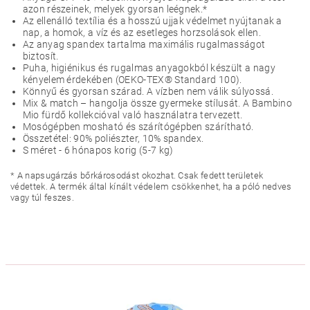
azon részeinek, melyek gyorsan leégnek.*
Az ellenálló textília és a hosszú ujjak védelmet nyújtanak a
nap, a homok, a víz és az esetleges horzsolások ellen.
Az anyag spandex tartalma maximális rugalmasságot
biztosít.
Puha, higiénikus és rugalmas anyagokból készült a nagy
kényelem érdekében (OEKO-TEX® Standard 100).
Könnyű és gyorsan szárad. A vízben nem válik súlyossá.
Mix & match – hangolja össze gyermeke stílusát. A Bambino
Mio fürdő kollekcióval való használatra tervezett.
Mosógépben mosható és szárítógépben szárítható.
Összetétel: 90% poliészter, 10% spandex.
S méret - 6 hónapos korig (5-7 kg)
* A napsugárzás bőrkárosodást okozhat. Csak fedett területek
védettek. A termék által kínált védelem csökkenhet, ha a póló nedves
vagy túl feszes.