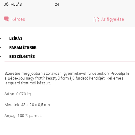
JÓTÁLLÁS
24
Kérdés
Ár figyelése
LEÍRÁS
PARAMÉTEREK
BESZÉLGETÉS
Szeretne még jobban szórakozni gyermekével fürdetéskor? Próbálja ki
a Bébé-Jou nagy frottír kesztyű formájú fürdető kendőjét. Kellemes
jacquard frottírból készült.
Súlya: 0,070 kg.
Méretek: 43 × 20 x 0,5 cm.
Anyag: 100 % pamut.