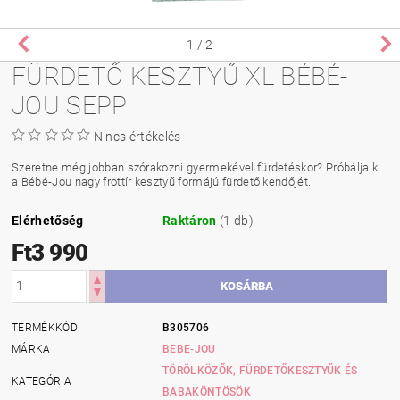
1
/ 2
FÜRDETŐ KESZTYŰ XL BÉBÉ-
JOU SEPP
Nincs értékelés
Szeretne még jobban szórakozni gyermekével fürdetéskor? Próbálja ki
a Bébé-Jou nagy frottír kesztyű formájú fürdető kendőjét.
Elérhetőség
Raktáron
(1 db)
Ft3 990
TERMÉKKÓD
B305706
MÁRKA
BEBE-JOU
TÖRÖLKÖZŐK, FÜRDETŐKESZTYŰK ÉS
KATEGÓRIA
BABAKÖNTÖSÖK