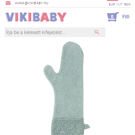
ANNA@VIKIBABY.HU
HUF
EUR
RON
0
Ft0