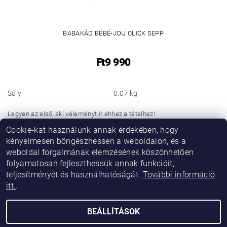
BABAKÁD BÉBÉ-JOU CLICK SEPP
Ft9 990
Súly
0.07 kg
Legyen az első, aki véleményt ír ehhez a tételhez!
Cookie-kat használunk annak érdekében, hogy
Hozzászólás hozzáadása
kényelmesen böngészhessen a weboldalon, és a
weboldal forgalmának elemzésének köszönhetően
folyamatosan fejleszthessük annak funkcióit,
teljesítményét és használhatóságát.
További információ
itt.
.
BEÁLLÍTÁSOK
2026 © Vikibaby, minden jog fenntartva.