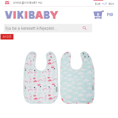
ANNA@VIKIBABY.HU
HUF
EUR
RON
0
Ft0
AKCIÓ