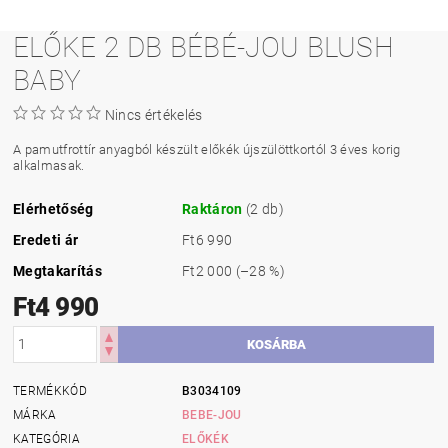
ELŐKE 2 DB BÉBÉ-JOU BLUSH
BABY
Nincs értékelés
A pamutfrottír anyagból készült előkék újszülöttkortól 3 éves korig
alkalmasak.
Elérhetőség
Raktáron
(2 db)
Eredeti ár
Ft6 990
Megtakarítás
Ft2 000
(–28 %)
Ft4 990
TERMÉKKÓD
B3034109
MÁRKA
BEBE-JOU
KATEGÓRIA
ELŐKÉK