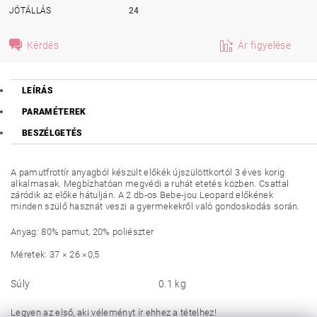
JÓTÁLLÁS
24
Kérdés
Ár figyelése
LEÍRÁS
PARAMÉTEREK
BESZÉLGETÉS
A pamutfrottír anyagból készült előkék újszülöttkortól 3 éves korig
alkalmasak. Megbízhatóan megvédi a ruhát etetés közben. Csattal
záródik az előke hátulján. A 2 db-os Bebe-jou Leopard előkének
minden szülő hasznát veszi a gyermekekről való gondoskodás során.
Anyag: 80% pamut, 20% poliészter
Méretek: 37 × 26 ×0,5
Súly
0.1 kg
Legyen az első, aki véleményt ír ehhez a tételhez!