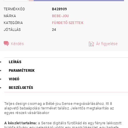
TERMÉKKÓD
B428909
MÁRKA
BEBE-JOU
KATEGÓRIA
FÜRDETŐ SZETTEK
JÓTÁLLÁS
24
Kérdés
Ár figyelése
LEÍRÁS
PARAMÉTEREK
VIDEÓ
BESZÉLGETÉS
Teljes design csomag a Bébé-jou Sense megvásárlásához. Itt 8
alapvető babaápolási terméket találsz. Jelentős megtakarítás az
egyes részek vásárlásakor
A készlet tartalma:
a Sense digitális fürdőkád és egy fényre lakkozott
bükkfa állvány, egy pelenkázó vödör, egy manikűrkészlet, egy hajkefe