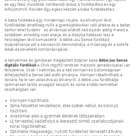
és egy fésű, mosdótál, törlőkendő doboz a fürdőkádhoz és egy
lefolyótömlő. Röviden:Egy egész készlet a baba fürdetéséhez
A baba fürdetése egy mindennapi rituális. Az állványon lévő
fürdőkáddal lehetőség nyílik a gyerekjátékokkal való játékra és a babat
bárhol lehet furdetni . Az állvánnyal ellátott kád ezután addig marad a
szobában, ameddig csak akarja, és a dizajnja hatással lesz a
helyiségben lévő kornyezetre . A Bébé-Jou Sense fürdőkád
dizájnállványa ezt a koncepciót demonstrálja, a műanyag és a bükkfa
lábak észrevehető kombinációjával.
A kényelmes és gondosan megépített dizájner baba
Bébé-jou Sense
digitális fürdőkád
a Click rögzítő rendszer második generációjával van
felszerelve. Csak 1 kattintás, és a kád könnyen és biztonságosan
áthelyezhető a Sense kád alatti állványra. Könnyen rákattintható a
tálcára, ha le van választva az állványról. A Bébé-Jou fürdőkádja
optimálisan tartós anyagból készült, és színe a többi termékkel
összhangban van.
Könnyen tisztítható
Sima felülettel rendelkezik, éles szélek nélkül, és könnyű
tisztítani.
Anatómiai alak a gyermek életének időszakában.
Új tervezésű kádlefolyó a leeresztő tömlő csatlakozójának
korai rögzítéséhez.
Optimális magasságú, nyitott fürdéshez tervezett állvány.