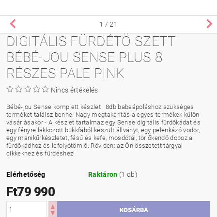
1
/ 21
DIGITÁLIS FÜRDÉTÖ SZETT
BÉBÉ-JOU SENSE PLUS 8
RÉSZES PALE PINK
Nincs értékelés
Bébé-jou Sense komplett készlet . 8db babaápoláshoz szükséges
terméket találsz benne. Nagy megtakarítás a egyes termékek külön
vásárlásakor - A készlet tartalmaz egy Sense digitális fürdőkádat és
egy fényre lakkozott bükkfából készült állványt, egy pelenkázó vödör,
egy manikűrkészletet, fésű és kefe, mosdótál, törlőkendő doboz a
fürdőkádhoz és lefolyótömlő. Röviden: az Ön összetett tárgyai
cikkekhez és fürdéshez!
Elérhetőség
Raktáron
(1 db)
Ft79 990