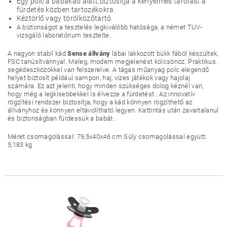
Egy polc a babakád alatt,biztosítja a kényelmes tárolást a
fürdetés közben tartozékokra.
Kéztörlő vagy törölközőtartó
A biztonságot a tesztelés legkiválóbb hatósága, a német TUV-
vizsgáló laboratórium tesztelte.
A nagyon stabil kád
Sense állvány
lábai lakkozott bükk fából készültek,
FSC tanúsítvánnyal. Meleg, modern megjelenést kölcsönöz. Praktikus
segédeszközökkel van felszerelve. A tágas műanyag polc elegendő
helyet biztosít például sampon, haj, vizes játékok vagy hajolaj
számára. Ez azt jelenti, hogy minden szükséges dolog kéznél van,
hogy még a legkisebbekkel is élvezze a fürdetést . Az innovatív
rögzítési rendszer biztosítja, hogy a kád könnyen rögzíthető az
állványhoz és könnyen eltávolítható legyen. Kattintás után zavartalanul
és biztonságban fürdessük a babát.
Méret csomagolással: 79,5x40x46 cm Súly csomagolással együtt:
5,183 kg