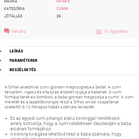
MÁRKA
DIFRAX
KATEGÓRIA
CUMIK
JÓTÁLLÁS
24
Kérdés
Ár figyelése
LEÍRÁS
PARAMÉTEREK
BESZÉLGETÉS
A Difrax anatómiai cumi gyorsan megnyugtatja a babát. A cumi
kényelem, vigasz és ellazulás érzését nyújtja a babának. A cumi
formája kerek és domború, a baba gyorsan megszokja a cumit. A cumi
méretét és a tapadókorongos részt a Difrax orvosi csapatának
szakértői 6-12 hónapos babák számára tervezték.
Ez az egyedi cumi pillangó alakú koronggal rendelkezik,
amely biztosítja, hogy a cumi tökéletesen illeszkedjen a baba
arcának formájához.
A korong kivágása lehetővé teszi a baba számára, hogy