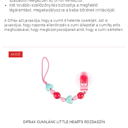
szabadon lélegezzen az orron keresztül.
Két további szellőzőnyílás biztosítja a megfelelő
légáramlást, megakadályozva a baba bőrének irritációját.
A Difrax azt javasolja, hogy a cumit 6 hetente cseréljék. Azt is
javasoljuk, hogy naponta ellenőrizzék a cumi állapotát a cumifej erős
meghúzásával, hogy megbizonyosodjanak arról, hogy a cumi sértetlen.
AKCIÓ
DIFRAX CUMILÁNC LITTLE HEARTS RÓZSASZÍN