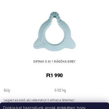
DIFRAX 3 IN 1 RÁGÓKA GREY
Ft1 990
Súly
0.02 kg
Legyen az első, aki véleményt ír ehhez a tételhez!
Cookie-kat használunk annak érdekében, hogy