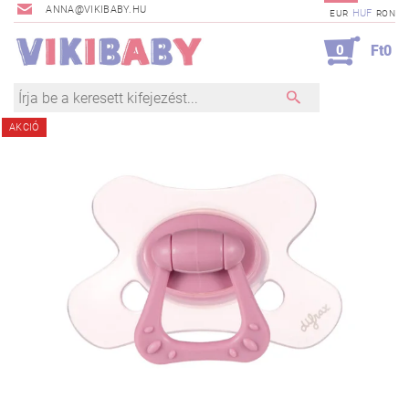
ANNA@VIKIBABY.HU
HUF
EUR
RON
0
Ft0
AKCIÓ