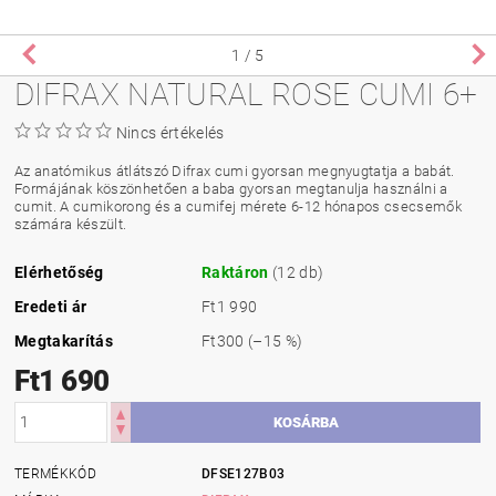
1
/ 5
DIFRAX NATURAL ROSE CUMI 6+
Nincs értékelés
Az anatómikus átlátszó Difrax cumi gyorsan megnyugtatja a babát.
Formájának köszönhetően a baba gyorsan megtanulja használni a
cumit. A cumikorong és a cumifej mérete 6-12 hónapos csecsemők
számára készült.
Elérhetőség
Raktáron
(12 db)
Eredeti ár
Ft1 990
Megtakarítás
Ft300
(–15 %)
Ft1 690
TERMÉKKÓD
DFSE127B03