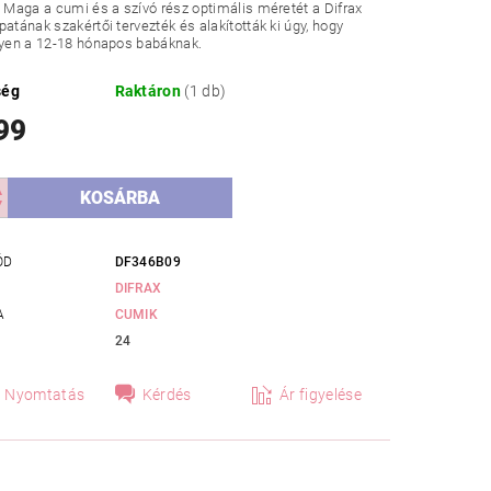
. Maga a cumi és a szívó rész optimális méretét a Difrax
patának szakértői tervezték és alakították ki úgy, hogy
gyen a 12-18 hónapos babáknak.
ség
Raktáron
(1 db)
99
ÓD
DF346B09
DIFRAX
A
CUMIK
24
Nyomtatás
Kérdés
Ár figyelése