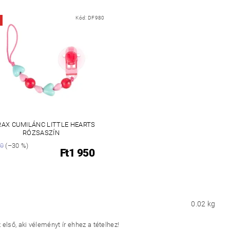
Kód:
DF980
RAX CUMILÁNC LITTLE HEARTS
RÓZSASZÍN
90
(–30 %)
Ft1 950
0.02 kg
első, aki véleményt ír ehhez a tételhez!