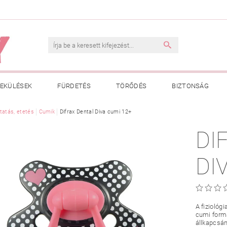
EKÜLÉSEK
FÜRDETÉS
TÖRŐDÉS
BIZTONSÁG
INK
tatás, etetés
VÁSÁRLÁSI FELTÉTELEK
Cumik
Difrax Dental Diva cumi 12+
ADATKEZELÉSI TÁJÉKOZTATÓ
DI
 MEGFELELŐ MÉRET MEGÁLLAPÍTÁSA
BOLDOG BABA
HAS
DI
A fiziológ
cumi formá
állkapcsán