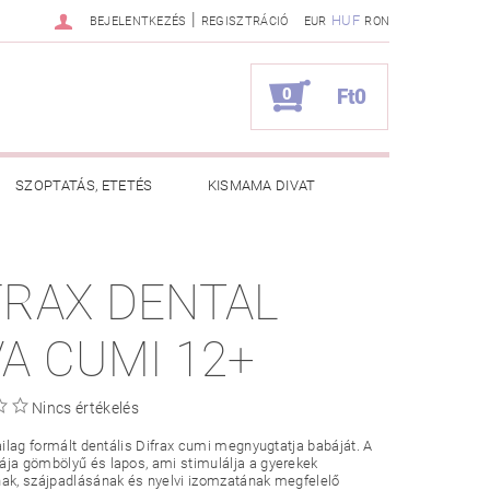
|
HUF
BEJELENTKEZÉS
REGISZTRÁCIÓ
EUR
RON
0
Ft0
SZOPTATÁS, ETETÉS
KISMAMA DIVAT
KAPCSOLAT
FRAX DENTAL
ZNOS TANÁCSOK
RENDELÉSEM
VA CUMI 12+
Nincs értékelés
iailag formált dentális Difrax cumi megnyugtatja babáját. A
ja gömbölyű és lapos, ami stimulálja a gyerekek
ak, szájpadlásának és nyelvi izomzatának megfelelő