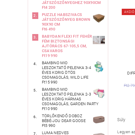
JÁTSZÓSZŐNYEGHEZ 90X90CM
Ft4 200
AKCIÓ
PUZZLE HABSZIVACS
JÁTSZÓSZŐNYEG BROWN
90X90 CM
Ft6 490
BABYDAN FLEXI FIT FEHÉR
FÉM BIZTONSÁGI
AJTÓRÁCS 67-105,5 CM,
CSAVAROS
Ft19 990
BAMBINO MIO
LESZOKTATÓ PELENKA 3-4
ÉVES KORIG ÖTÖS
DIF
CSOMAGOLÁS, WILD LIFE
Ft15 990
Ft2 7
BAMBINO MIO
LESZOKTATÓ PELENKA 2-3
ÉVES KORIG HÁRMAS
CSOMAGOLÁS, GARDEN PARTY
Ft10 990
TÖRLŐKENDŐ DOBOZ
Súly
BÉBÉ-JOU DEAR GOOSE
Ft5 990
Legyen az 
LUMA NEDVES