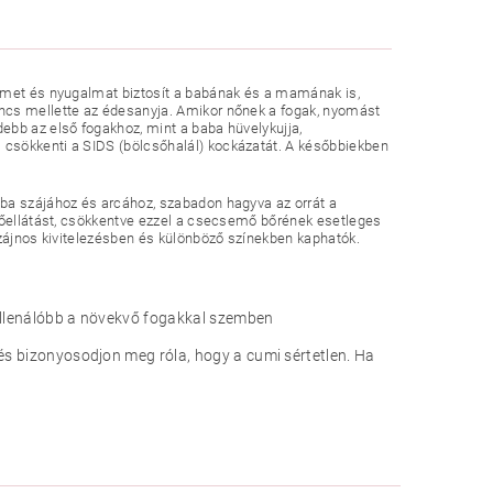
elmet és nyugalmat biztosít a babának és a mamának is,
ncs mellette az édesanyja. Amikor nőnek a fogak, nyomást
ebb az első fogakhoz, mint a baba hüvelykujja,
 csökkenti a SIDS (bölcsőhalál) kockázatát. A későbbiekben
aba szájához és arcához, szabadon hagyva az orrát a
egőellátást, csökkentve ezzel a csecsemő bőrének esetleges
izájnos kivitelezésben és különböző színekben kaphatók.
 ellenálóbb a növekvő fogakkal szemben
 és bizonyosodjon meg róla, hogy a cumi sértetlen. Ha