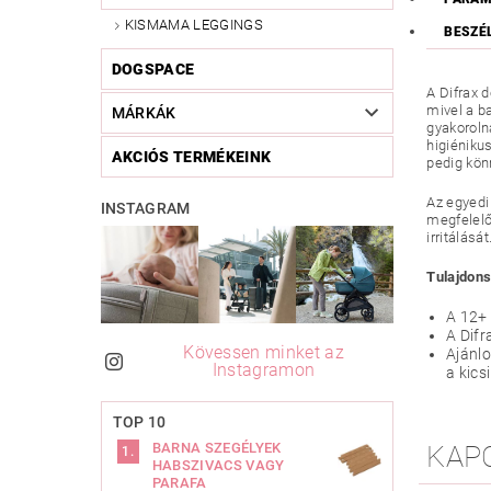
KISMAMA LEGGINGS
BESZÉ
DOGSPACE
A Difrax 
mivel a b
MÁRKÁK
gyakoroln
higiéniku
AKCIÓS TERMÉKEINK
pedig kön
Az egyedi
INSTAGRAM
megfelelő
irritálás
Tulajdon
A 12+ 
A Difr
Kövessen minket az
Ajánlo
Instagramon
a kics
TOP 10
KAP
BARNA SZEGÉLYEK
HABSZIVACS VAGY
PARAFA