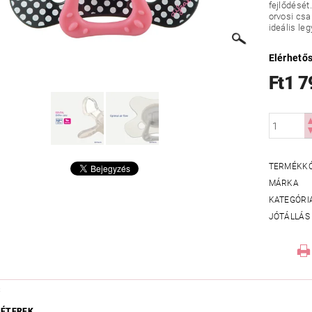
fejlődését
orvosi csa
ideális le
Elérhető
Ft1 7
TERMÉKK
MÁRKA
KATEGÓRI
JÓTÁLLÁS
S
ÉTEREK