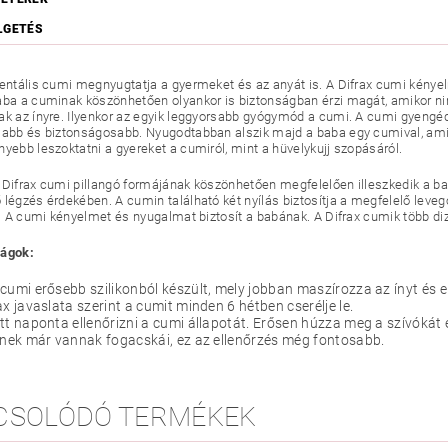
LGETÉS
dentális cumi megnyugtatja a gyermeket és az anyát is. A Difrax cumi kény
aba a cuminak köszönhetően olyankor is biztonságban érzi magát, amikor ni
ak az ínyre. Ilyenkor az egyik leggyorsabb gyógymód a cumi. A cumi gyengéd
sabb és biztonságosabb. Nyugodtabban alszik majd a baba egy cumival, ami
nyebb leszoktatni a gyereket a cumiról, mint a hüvelykujj szopásáról.
 Difrax cumi pillangó formájának köszönhetően megfelelően illeszkedik a b
 légzés érdekében. A cumin található két nyílás biztosítja a megfelelő lev
át. A cumi kényelmet és nyugalmat biztosít a babának. A Difrax cumik több d
ságok:
cumi erősebb szilikonból készült, mely jobban maszírozza az ínyt és
ax javaslata szerint a cumit minden 6 hétben cserélje le.
tt naponta ellenőrizni a cumi állapotát. Erősen húzza meg a szívókát
inek már vannak fogacskái, ez az ellenőrzés még fontosabb.
CSOLÓDÓ TERMÉKEK