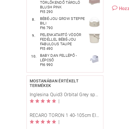
TÖRLŐKENDŐ TÁROLÓ
BLUSH PINK
Hozz
Ft5 290
BÉBÉ-JOU GROW STEPPE
BILI
Ft6 790
PELENKATARTÓ VÖDÖR
FEDÉLLEL BÉBÉ-JOU
FABULOUS TAUPE
Ft5 490
BABY DAN FELLÉPŐ -
LÉPCSŐ
Ft6 990
MOSTANÁBAN ÉRTÉKELT
TERMÉKEK
Inglesina Quid3 Orbital Grey sport babakocsi
|
RECARO TORON 1 40-105cm Elegant Beige
|