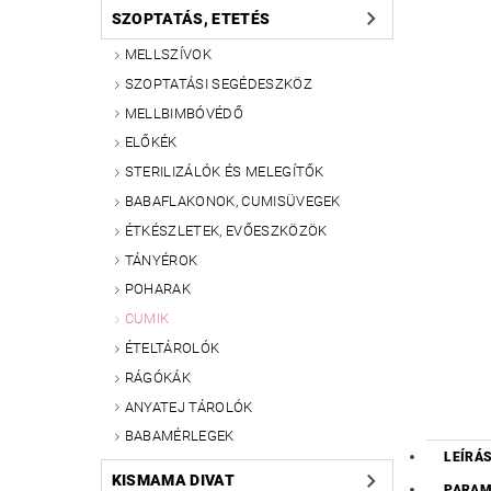
SZOPTATÁS, ETETÉS
MELLSZÍVOK
SZOPTATÁSI SEGÉDESZKÖZ
MELLBIMBÓVÉDŐ
ELŐKÉK
STERILIZÁLÓK ÉS MELEGÍTŐK
BABAFLAKONOK, CUMISÜVEGEK
ÉTKÉSZLETEK, EVŐESZKÖZÖK
TÁNYÉROK
POHARAK
CUMIK
ÉTELTÁROLÓK
RÁGÓKÁK
ANYATEJ TÁROLÓK
BABAMÉRLEGEK
LEÍRÁ
KISMAMA DIVAT
PARAM