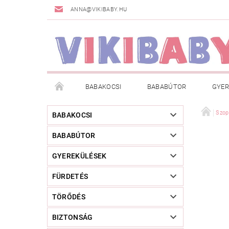
ANNA@VIKIBABY.HU
BABAKOCSI
BABABÚTOR
GYER
DOGSPACE
MÁRKÁK
AKCIÓS TERMÉKE
Szop
BABAKOCSI
BABABÚTOR
TÖRZSVÁSÁRLÓI PROGRAM
RÓLUNK
A
GYEREKÜLÉSEK
FÜRDETÉS
TÖRŐDÉS
BIZTONSÁG