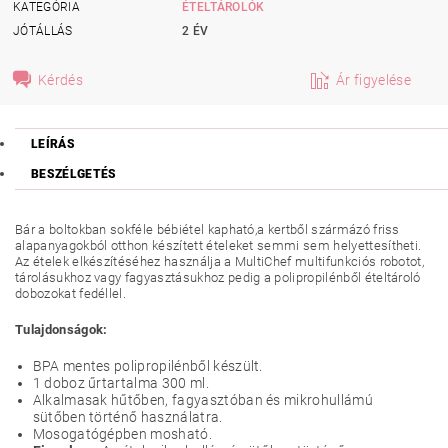
KATEGÓRIA
ÉTELTÁROLÓK
JÓTÁLLÁS
2 ÉV
Kérdés
Ár figyelése
LEÍRÁS
BESZÉLGETÉS
Bár a boltokban sokféle bébiétel kapható,a kertből szármázó friss
alapanyagokból otthon készített ételeket semmi sem helyettesítheti.
Az ételek elkészítéséhez használja a MultiChef multifunkciós robotot,
tárolásukhoz vagy fagyasztásukhoz pedig a polipropilénből ételtároló
dobozokat fedéllel.
Tulajdonságok:
BPA mentes polipropilénből készült.
1 doboz űrtartalma 300 ml.
Alkalmasak hűtőben, fagyasztóban és mikrohullámú
sütőben történő használatra.
Mosogatógépben mosható.