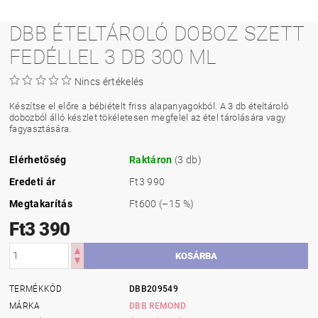
DBB ÉTELTÁROLÓ DOBOZ SZETT
FEDÉLLEL 3 DB 300 ML
Nincs értékelés
Készítse el előre a bébiételt friss alapanyagokból. A 3 db ételtároló
dobozból álló készlet tökéletesen megfelel az étel tárolására vagy
fagyasztására.
Elérhetőség
Raktáron
(3 db)
Eredeti ár
Ft3 990
Megtakarítás
Ft600
(–15 %)
Ft3 390
TERMÉKKÓD
DBB209549
MÁRKA
DBB REMOND