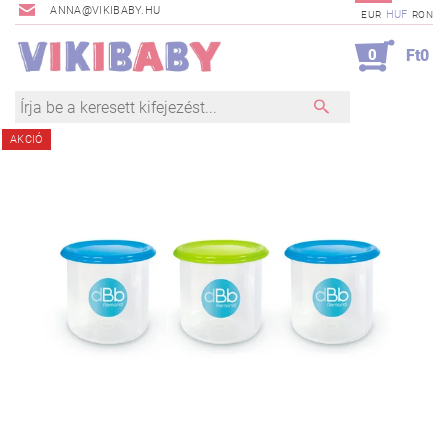
ANNA@VIKIBABY.HU
HUF
EUR
RON
0
Ft0
AKCIÓ