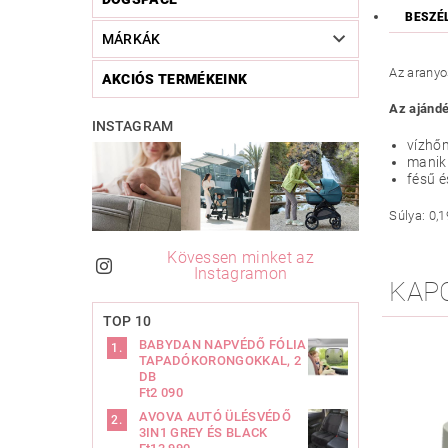
BESZÉ
MÁRKÁK
Az aranyo
AKCIÓS TERMÉKEINK
Az ajándé
INSTAGRAM
vízhő
manik
fésű é
Súlya: 0,1
Kövessen minket az
Instagramon
KAP
TOP 10
BABYDAN NAPVÉDŐ FÓLIA
TAPADÓKORONGOKKAL, 2
DB
Ft2 090
AVOVA AUTÓ ÜLÉSVÉDŐ
3IN1 GREY ÉS BLACK