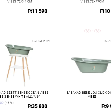
VIBES 72X44 CM
VIBES,72X77CM
Ft11 590
Ft10
Kód:
B6201022
Kód:
KÁD SZETT SENSE OCEAN VIBES
BABAKÁD BÉBÉ-JOU CLICK O
ÉS SENSE WHITE ÁLLVÁNY
VIBES
800
(–5 %)
Ft35 800
Ft9