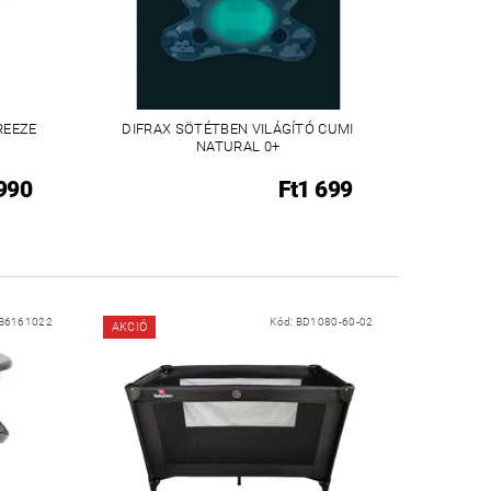
REEZE
DIFRAX SÖTÉTBEN VILÁGÍTÓ CUMI
NATURAL 0+
 990
Ft1 699
B6161022
Kód:
BD1080-60-02
AKCIÓ