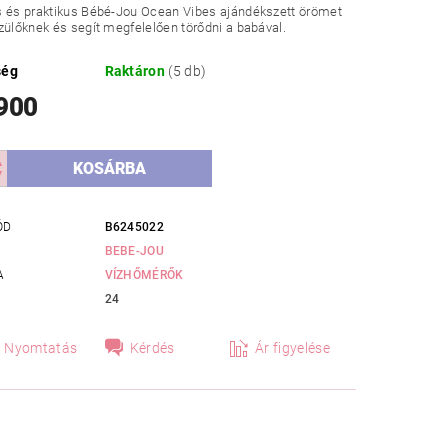
s és praktikus Bébé-Jou Ocean Vibes ajándékszett örömet
zülőknek és segít megfelelően törődni a babával.
ség
Raktáron
(5 db)
 900
ÓD
B6245022
BEBE-JOU
A
VÍZHŐMÉRŐK
24
Nyomtatás
Kérdés
Ár figyelése