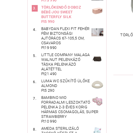
Ft13 990
TÖRLŐKENDŐ DOBOZ
BÉBÉ-JOU SWEET
BUTTERFLY SILK
Ft5 990
BABYDAN FLEXI FIT FEHÉR
FÉM BIZTONSÁGI
TÖRLŐ
AJTÓRÁCS 67-105,5 CM,
CSAVAROS
Ft19 990
LITTLE COMPANY MALAGA
WALNUT PELENKÁZÓ
TÁSKA PELENKÁZÓ
ALÁTÉTTEL
Ft21 490
LUMA WC SZŰKÍTŐ ÜLŐKE
ALMOND
Ft5 290
BAMBINO MIO
FORRADALMI LESZOKTATÓ
PELENKA 2-3 ÉVES KORIG
HÁRMAS CSOMAGOLÁS, SUPER
STRAWBERRY
Ft10 990
AMEDA STERILIZÁLÓ