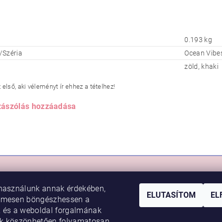
0.193 kg
/Széria
Ocean Vibe
zöld, khaki
első, aki véleményt ír ehhez a tételhez!
ászólás hozzáadása
RLÁS
VIKI BABY
használunk annak érdekében,
sem
Rólunk
ELUTASÍTOM
EL
lmesen böngészhessen a
 feltételek
Kapcsolat
 és a weboldal forgalmának
k köszönhetően folyamatosan
ési tájékoztató
Boldog baba