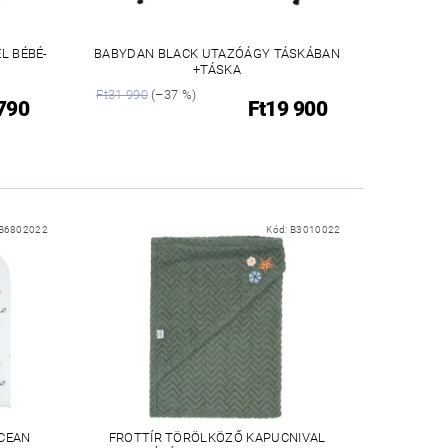
L BÉBÉ-
BABYDAN BLACK UTAZÓÁGY TÁSKÁBAN
+TÁSKA
Ft31 990
(–37 %)
 790
Ft19 900
B6802022
Kód:
B3010022
OCEAN
FROTTÍR TÖRÖLKÖZŐ KAPUCNIVAL