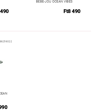
BÉBÉ-JOU OCEAN VIBES
 490
Ft8 490
B6256022
CEAN
 990