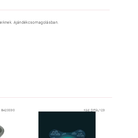
üleiknek. Ajándékcsomagolásban.
:
B420030
Kód:
DFGL123