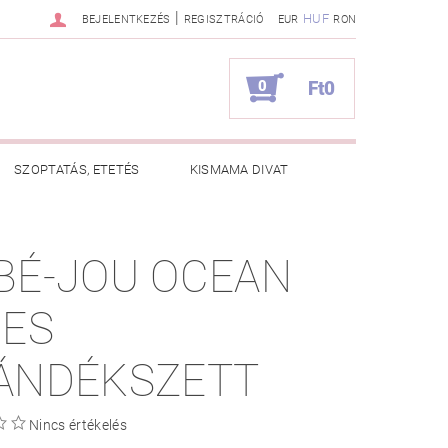
|
HUF
BEJELENTKEZÉS
REGISZTRÁCIÓ
EUR
RON
0
Ft0
SZOPTATÁS, ETETÉS
KISMAMA DIVAT
KAPCSOLAT
BÉ-JOU OCEAN
ZNOS TANÁCSOK
RENDELÉSEM
BES
ÁNDÉKSZETT
Nincs értékelés