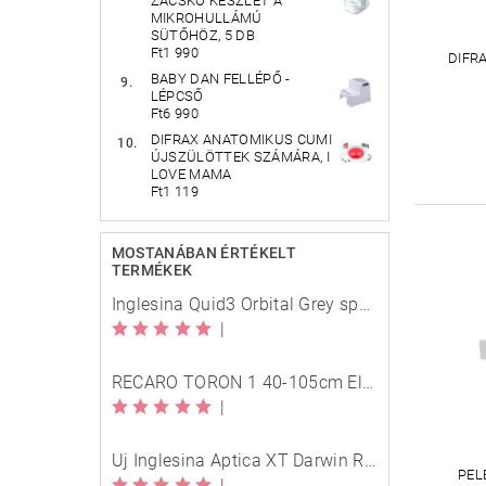
ZACSKÓ KÉSZLET A
MIKROHULLÁMÚ
SÜTŐHÖZ, 5 DB
Ft1 990
DIFR
BABY DAN FELLÉPŐ -
LÉPCSŐ
Ft6 990
DIFRAX ANATOMIKUS CUMI
ÚJSZÜLÖTTEK SZÁMÁRA, I
LOVE MAMA
Ft1 119
MOSTANÁBAN ÉRTÉKELT
TERMÉKEK
Inglesina Quid3 Orbital Grey sport babakocsi
|
RECARO TORON 1 40-105cm Elegant Beige
|
Új Inglesina Aptica XT Darwin Recline Evo 4in1 Himalaya Blue multifunkciós babakocsi
PEL
|