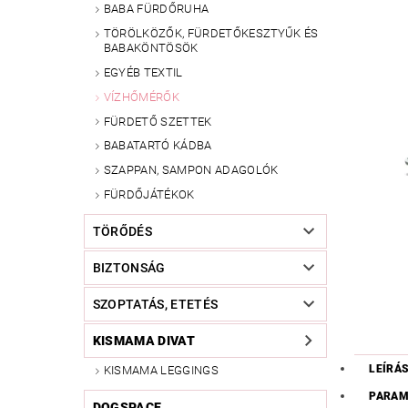
BABA FÜRDŐRUHA
TÖRÖLKÖZŐK, FÜRDETŐKESZTYŰK ÉS
BABAKÖNTÖSÖK
EGYÉB TEXTIL
VÍZHŐMÉRŐK
FÜRDETŐ SZETTEK
BABATARTÓ KÁDBA
SZAPPAN, SAMPON ADAGOLÓK
FÜRDŐJÁTÉKOK
TÖRŐDÉS
BIZTONSÁG
SZOPTATÁS, ETETÉS
KISMAMA DIVAT
LEÍRÁ
KISMAMA LEGGINGS
PARAM
DOGSPACE