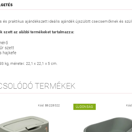
LGETÉS
s és praktikus ajándékszett ideális ajándék újszülött csecsemőknek és sz
k szett az alábbi termékeket tartalmazza:
mérő
űr szett
s hajkefe
93 kg, méretei: 22,1 x 22,1 x 5 cm.
CSOLÓDÓ TERMÉKEK
Kód:
B6228022
Kód
ÚJDONSÁG