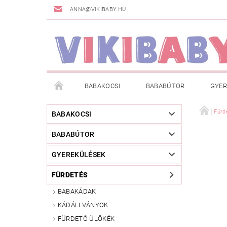
ANNA@VIKIBABY.HU
BABAKOCSI
BABABÚTOR
GYER
DOGSPACE
MÁRKÁK
AKCIÓS TERMÉKE
Fürd
BABAKOCSI
BABABÚTOR
TÖRZSVÁSÁRLÓI PROGRAM
RÓLUNK
A
GYEREKÜLÉSEK
FÜRDETÉS
BABAKÁDAK
KÁDÁLLVÁNYOK
FÜRDETŐ ÜLŐKÉK