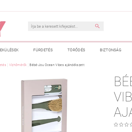
EKÜLÉSEK
FÜRDETÉS
TÖRŐDÉS
BIZTONSÁG
INK
etés
Vízhőmérők
VÁSÁRLÁSI FELTÉTELEK
Bébé-Jou Ocean Vibes ajándékszett
ADATKEZELÉSI TÁJÉKOZTATÓ
BÉ
 MEGFELELŐ MÉRET MEGÁLLAPÍTÁSA
BOLDOG BABA
HAS
VI
AJ