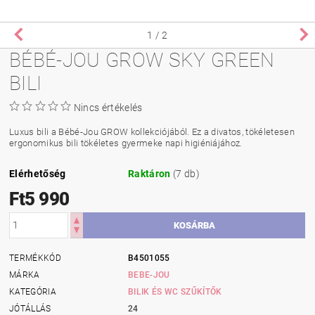
1
/ 2
BÉBÉ-JOU GROW SKY GREEN
BILI
Nincs értékelés
Luxus bili a Bébé-Jou GROW kollekciójából. Ez a divatos, tökéletesen
ergonomikus bili tökéletes gyermeke napi higiéniájához.
Elérhetőség
Raktáron
(7 db)
Ft5 990
TERMÉKKÓD
B4501055
MÁRKA
BEBE-JOU
KATEGÓRIA
BILIK ÉS WC SZŰKÍTŐK
JÓTÁLLÁS
24