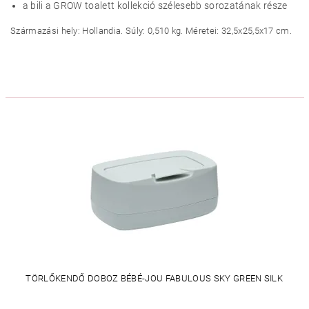
a bili a GROW toalett kollekció szélesebb sorozatának része
Származási hely: Hollandia. Súly: 0,510 kg. Méretei: 32,5x25,5x17 cm.
TÖRLŐKENDŐ DOBOZ BÉBÉ-JOU FABULOUS SKY GREEN SILK