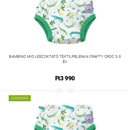
BAMBINO MIO LESZOKTATÓ TEXTILPELENKA CRAFTY CROC 2-3
ÉV
Ft3 990
ÚJDONSÁG