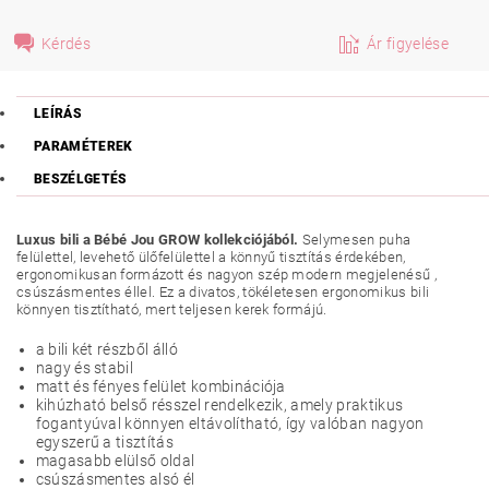
Kérdés
Ár figyelése
LEÍRÁS
PARAMÉTEREK
BESZÉLGETÉS
Luxus bili a Bébé Jou GROW kollekciójából.
Selymesen puha
felülettel, levehető ülőfelülettel a könnyű tisztítás érdekében,
ergonomikusan formázott és nagyon szép modern megjelenésű ,
csúszásmentes éllel. Ez a divatos, tökéletesen ergonomikus bili
könnyen tisztítható, mert teljesen kerek formájú.
a bili két részből álló
nagy és stabil
matt és fényes felület kombinációja
kihúzható belső résszel rendelkezik, amely praktikus
fogantyúval könnyen eltávolítható, így valóban nagyon
egyszerű a tisztítás
magasabb elülső oldal
csúszásmentes alsó él