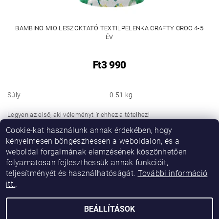
BAMBINO MIO LESZOKTATÓ TEXTILPELENKA CRAFTY CROC 4-5
ÉV
Ft3 990
Súly
0.51 kg
Legyen az első, aki véleményt ír ehhez a tételhez!
Cookie-kat használunk annak érdekében, hogy
Hozzászólás hozzáadása
kényelmesen böngészhessen a weboldalon, és a
weboldal forgalmának elemzésének köszönhetően
folyamatosan fejleszthessük annak funkcióit,
teljesítményét és használhatóságát.
További információ
itt.
.
BEÁLLÍTÁSOK