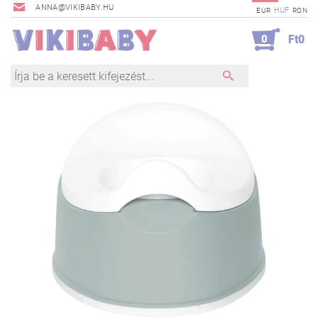
ANNA@VIKIBABY.HU
HUF
EUR
RON
0
Ft0