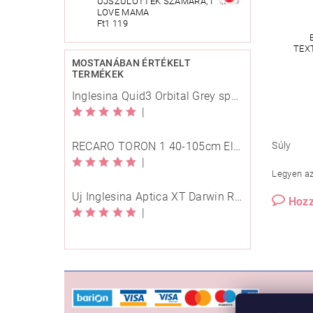
ÚJSZÜLÖTTEK SZÁMÁRA, I
LOVE MAMA
Ft1 119
TEX
MOSTANÁBAN ÉRTÉKELT
TERMÉKEK
Inglesina Quid3 Orbital Grey sport babakocsi
|
Súly
RECARO TORON 1 40-105cm Elegant Beige
|
Legyen az 
Új Inglesina Aptica XT Darwin Recline Evo 4in1 Himalaya Blue multifunkciós babakocsi
Hozz
|
VÁSÁ