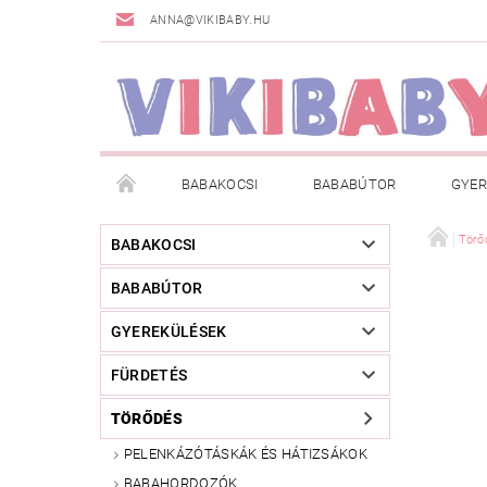
ANNA@VIKIBABY.HU
BABAKOCSI
BABABÚTOR
GYER
DOGSPACE
MÁRKÁK
AKCIÓS TERMÉKE
Törő
BABAKOCSI
BABABÚTOR
TÖRZSVÁSÁRLÓI PROGRAM
RÓLUNK
A
GYEREKÜLÉSEK
FÜRDETÉS
TÖRŐDÉS
PELENKÁZÓTÁSKÁK ÉS HÁTIZSÁKOK
BABAHORDOZÓK