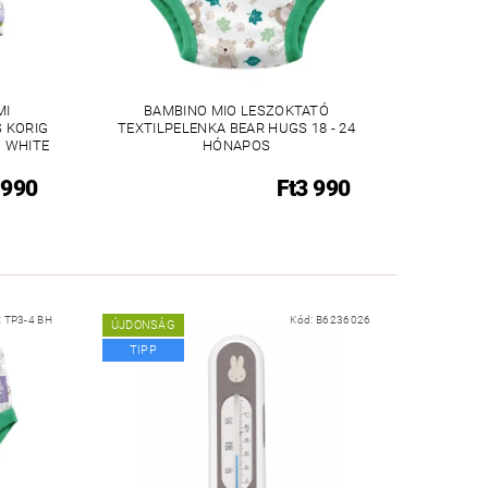
MI
BAMBINO MIO LESZOKTATÓ
S KORIG
TEXTILPELENKA BEAR HUGS 18 - 24
 WHITE
HÓNAPOS
 990
Ft3 990
:
TP3-4 BH
Kód:
B6236026
ÚJDONSÁG
TIPP