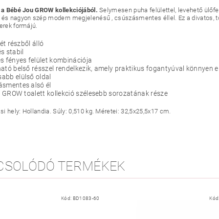
i a Bébé Jou GROW kollekciójából.
Selymesen puha felülettel, levehető ülőfe
 és nagyon szép modern megjelenésű , csúszásmentes éllel. Ez a divatos, tö
kerek formájú.
két részből álló
s stabil
s fényes felület kombinációja
ató belső résszel rendelkezik, amely praktikus fogantyúval könnyen el
abb elülső oldal
ásmentes alsó él
 a GROW toalett kollekció szélesebb sorozatának része
i hely: Hollandia. Súly: 0,510 kg. Méretei: 32,5x25,5x17 cm.
CSOLÓDÓ TERMÉKEK
Kód:
BD1083-60
Kód