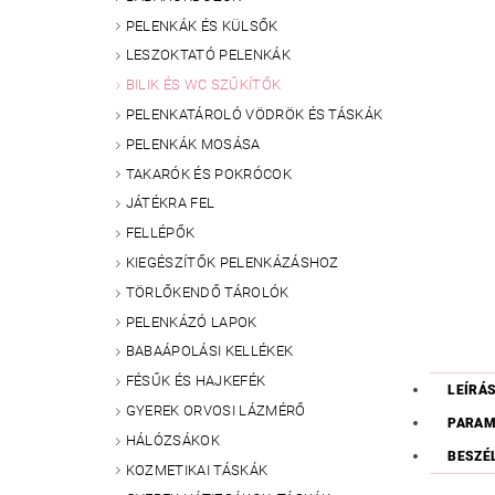
PELENKÁK ÉS KÜLSŐK
LESZOKTATÓ PELENKÁK
BILIK ÉS WC SZŰKÍTŐK
PELENKATÁROLÓ VÖDRÖK ÉS TÁSKÁK
PELENKÁK MOSÁSA
TAKARÓK ÉS POKRÓCOK
JÁTÉKRA FEL
FELLÉPŐK
KIEGÉSZÍTŐK PELENKÁZÁSHOZ
TÖRLŐKENDŐ TÁROLÓK
PELENKÁZÓ LAPOK
BABAÁPOLÁSI KELLÉKEK
FÉSŰK ÉS HAJKEFÉK
LEÍRÁ
GYEREK ORVOSI LÁZMÉRŐ
PARAM
HÁLÓZSÁKOK
BESZÉ
KOZMETIKAI TÁSKÁK