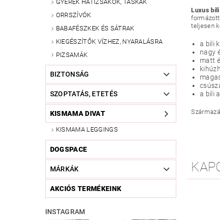
GYEREK HÁTIZSÁKOK, TÁSKÁK
Luxus bil
ORRSZÍVÓK
formázott
teljesen 
BABAFÉSZKEK ÉS SÁTRAK
KIEGÉSZÍTŐK VÍZHEZ, NYARALÁSRA
a bili 
nagy é
PIZSAMÁK
matt é
kihúzh
BIZTONSÁG
magas
csúsz
a bili
SZOPTATÁS, ETETÉS
Származás
KISMAMA DIVAT
KISMAMA LEGGINGS
DOGSPACE
KAP
MÁRKÁK
AKCIÓS TERMÉKEINK
INSTAGRAM