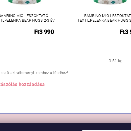
BAMBINO MIO LESZOKTATÓ
BAMBINO MIO LESZOKTA
TILPELENKA BEAR HUGS 2-3 ÉV
TEXTILPELENKA BEAR HUGS 3
Ft3 990
Ft3
0.51 kg
első, aki véleményt ír ehhez a tételhez!
ászólás hozzáadása
RLÁS
VIKI BABY