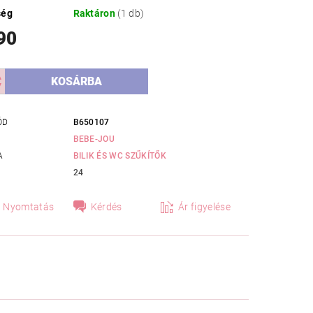
ség
Raktáron
(1 db)
90
ÓD
B650107
BEBE-JOU
A
BILIK ÉS WC SZŰKÍTŐK
24
Nyomtatás
Kérdés
Ár figyelése