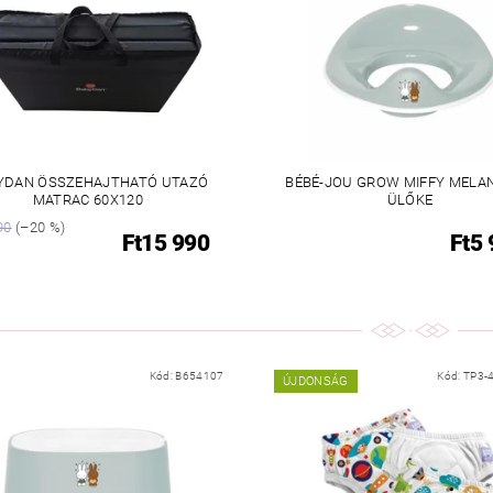
YDAN ÖSSZEHAJTHATÓ UTAZÓ
BÉBÉ-JOU GROW MIFFY MELA
MATRAC 60X120
ÜLŐKE
90
(–20 %)
Ft15 990
Ft5
Kód:
B654107
Kód:
TP3-
ÚJDONSÁG