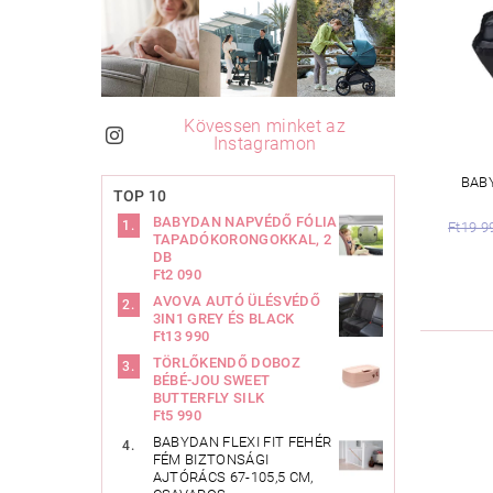
Kövessen minket az
Instagramon
BAB
TOP 10
BABYDAN NAPVÉDŐ FÓLIA
Ft19 9
TAPADÓKORONGOKKAL, 2
DB
Ft2 090
AVOVA AUTÓ ÜLÉSVÉDŐ
3IN1 GREY ÉS BLACK
Ft13 990
TÖRLŐKENDŐ DOBOZ
BÉBÉ-JOU SWEET
BUTTERFLY SILK
Ft5 990
BABYDAN FLEXI FIT FEHÉR
FÉM BIZTONSÁGI
AJTÓRÁCS 67-105,5 CM,