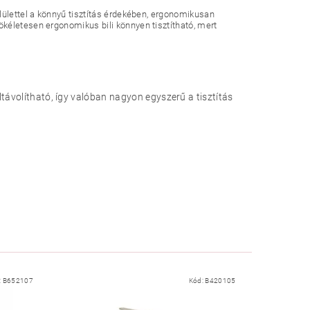
lülettel a könnyű tisztítás érdekében, ergonomikusan
kéletesen ergonomikus bili könnyen tisztítható, mert
távolítható, így valóban nagyon egyszerű a tisztítás
:
B652107
Kód:
B420105