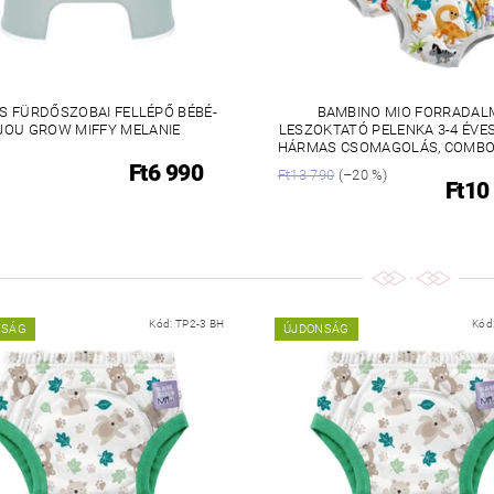
S FÜRDŐSZOBAI FELLÉPŐ BÉBÉ-
BAMBINO MIO FORRADAL
JOU GROW MIFFY MELANIE
LESZOKTATÓ PELENKA 3-4 ÉVE
HÁRMAS CSOMAGOLÁS, COMBO
Ft6 990
Ft13 790
(–20 %)
Ft10
Kód:
TP2-3 BH
Kód
NSÁG
ÚJDONSÁG