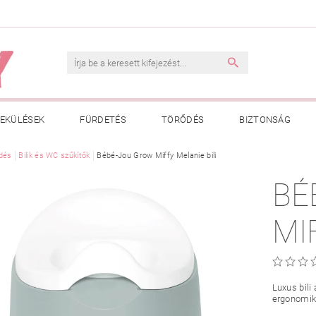
EKÜLÉSEK
FÜRDETÉS
TÖRŐDÉS
BIZTONSÁG
INK
dés
Bilik és WC szűkítők
VÁSÁRLÁSI FELTÉTELEK
Bébé-Jou Grow Miffy Melanie bili
ADATKEZELÉSI TÁJÉKOZTATÓ
BÉ
 MEGFELELŐ MÉRET MEGÁLLAPÍTÁSA
BOLDOG BABA
HAS
MI
Luxus bili
ergonomiku