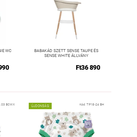
NIE WC
BABAKÁD SZETT SENSE TAUPE ÉS
SENSE WHITE ÁLLVÁNY
 990
Ft36 890
4.03 BCWX
Kód:
TP18-24 BH
ÚJDONSÁG