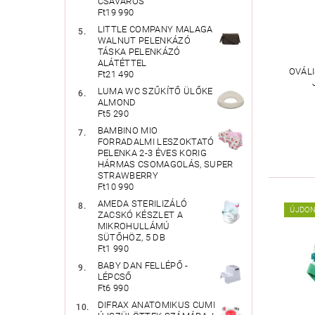
CSAVAROS
Ft19 990
LITTLE COMPANY MALAGA
WALNUT PELENKÁZÓ
TÁSKA PELENKÁZÓ
ALÁTÉTTEL
OVÁLI
Ft21 490
LUMA WC SZŰKÍTŐ ÜLŐKE
ALMOND
Ft5 290
BAMBINO MIO
FORRADALMI LESZOKTATÓ
PELENKA 2-3 ÉVES KORIG
HÁRMAS CSOMAGOLÁS, SUPER
STRAWBERRY
Ft10 990
AMEDA STERILIZÁLÓ
ÚJDO
ZACSKÓ KÉSZLET A
MIKROHULLÁMÚ
SÜTŐHÖZ, 5 DB
Ft1 990
BABY DAN FELLÉPŐ -
LÉPCSŐ
Ft6 990
DIFRAX ANATOMIKUS CUMI