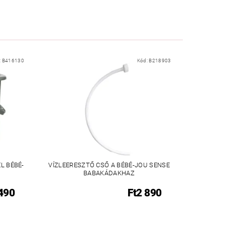
:
B416130
Kód:
B218903
L BÉBÉ-
VÍZLEERESZTŐ CSŐ A BÉBÉ-JOU SENSE
BABAKÁDAKHAZ
 490
Ft2 890