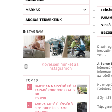
MÁRKÁK
LEÍRÁ
PARAM
AKCIÓS TERMÉKEINK
VIDEÓ
INSTAGRAM
BESZÉ
Dizájn, e
innovatív
venni.
A Sense E
Kövessen minket az
hőmérsékl
Instagramon
informáci
az időről,
TOP 10
Ha megvás
BABYDAN NAPVÉDŐ FÓLIA
fürdetésér
TAPADÓKORONGOKKAL, 2
DB
Súly: 1,5
Ft2 090
AVOVA AUTÓ ÜLÉSVÉDŐ
Tápegység
3IN1 GREY ÉS BLACK