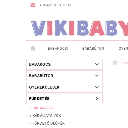
ANNA@VIKIBABY.HU
BABAKOCSI
BABABÚTOR
GYER
DOGSPACE
MÁRKÁK
AKCIÓS TERMÉKE
Fürd
BABAKOCSI
BABABÚTOR
TÖRZSVÁSÁRLÓI PROGRAM
RÓLUNK
A
GYEREKÜLÉSEK
FÜRDETÉS
BABAKÁDAK
KÁDÁLLVÁNYOK
FÜRDETŐ ÜLŐKÉK