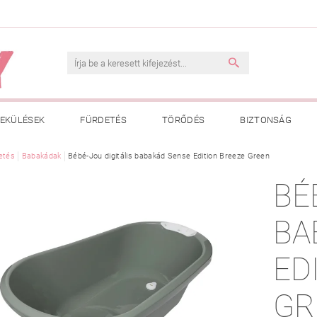
EKÜLÉSEK
FÜRDETÉS
TÖRŐDÉS
BIZTONSÁG
INK
etés
Babakádak
VÁSÁRLÁSI FELTÉTELEK
Bébé-Jou digitális babakád Sense Edition Breeze Green
ADATKEZELÉSI TÁJÉKOZTATÓ
BÉ
 MEGFELELŐ MÉRET MEGÁLLAPÍTÁSA
BOLDOG BABA
HAS
BA
ED
GR