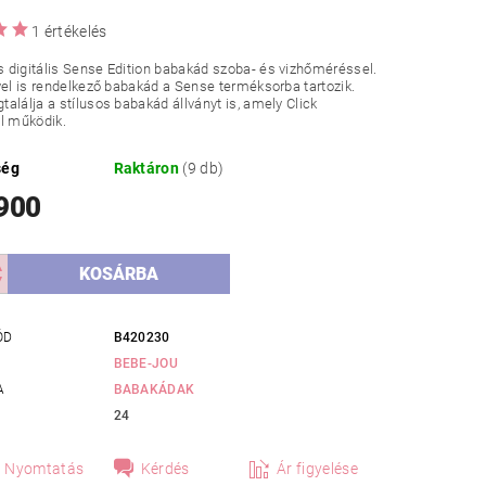
1 értékelés
digitális Sense Edition babakád szoba- és vizhőméréssel.
vel is rendelkező babakád a Sense terméksorba tartozik.
alálja a stílusos babakád állványt is, amely Click
l működik.
ség
Raktáron
(9 db)
 900
ÓD
B420230
BEBE-JOU
A
BABAKÁDAK
24
Nyomtatás
Kérdés
Ár figyelése