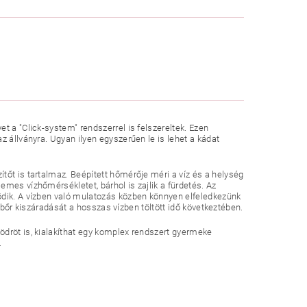
t a "Click-system" rendszerrel is felszereltek. Ezen
z állványra. Ugyan ilyen egyszerűen le is lehet a kádat
tőt is tartalmaz. Beépített hőmérője méri a víz és a helység
mes vízhőmérsékletet, bárhol is zajlik a fürdetés. Az
ödik. A vízben való mulatozás közben könnyen elfeledkezünk
ek bőr kiszáradását a hosszas vízben töltött idő következtében.
ödröt is, kialakíthat egy komplex rendszert gyermeke
.