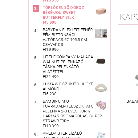
Ft13 990
TÖRLŐKENDŐ DOBOZ
BÉBÉ-JOU SWEET
KAP
BUTTERFLY SILK
Ft5 990
BABYDAN FLEXI FIT FEHÉR
FÉM BIZTONSÁGI
AJTÓRÁCS 67-105,5 CM,
CSAVAROS
Ft19 990
LITTLE COMPANY MALAGA
WALNUT PELENKÁZÓ
TÁSKA PELENKÁZÓ
ALÁTÉTTEL
Ft21 490
LUMA WC SZŰKÍTŐ ÜLŐKE
ALMOND
Ft5 290
BAMBINO MIO
BABA
FORRADALMI LESZOKTATÓ
PELENKA 2-3 ÉVES KORIG
HÁRMAS CSOMAGOLÁS, SUPER
STRAWBERRY
Ft10 990
AMEDA STERILIZÁLÓ