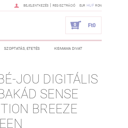
|
HUF
BEJELENTKEZÉS
REGISZTRÁCIÓ
EUR
RON
0
Ft0
SZOPTATÁS, ETETÉS
KISMAMA DIVAT
KAPCSOLAT
BÉ-JOU DIGITÁLIS
ZNOS TANÁCSOK
RENDELÉSEM
BAKÁD SENSE
ITION BREEZE
EEN