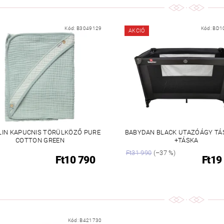
Kód:
B3049129
Kód:
BD1
AKCIÓ
IN KAPUCNIS TÖRÜLKÖZŐ PURE
BABYDAN BLACK UTAZÓÁGY TÁ
COTTON GREEN
+TÁSKA
Ft31 990
(–37 %)
Ft10 790
Ft19
Kód:
B421730