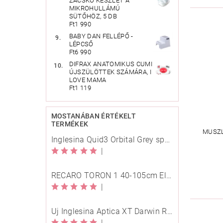
ZACSKÓ KÉSZLET A
MIKROHULLÁMÚ
SÜTŐHÖZ, 5 DB
Ft1 990
BABY DAN FELLÉPŐ -
LÉPCSŐ
Ft6 990
DIFRAX ANATOMIKUS CUMI
ÚJSZÜLÖTTEK SZÁMÁRA, I
LOVE MAMA
Ft1 119
MOSTANÁBAN ÉRTÉKELT
TERMÉKEK
MUSZL
Inglesina Quid3 Orbital Grey sport babakocsi
|
RECARO TORON 1 40-105cm Elegant Beige
|
Új Inglesina Aptica XT Darwin Recline Evo 4in1 Himalaya Blue multifunkciós babakocsi
|