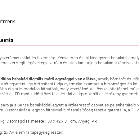
S
ÉTEREK
LGETÉS
gyszerű használat és biztonság. Kényelmes és jól kidolgozott babakád, amelye
 rendszer segítségével egyszerűen és stabilan tudja a babakádat ráhelyezni a
dition babakád digitális mérő egységgel van ellátva,
amely hőmérőt és időzí
etét egyaránt. Így biztosítani tudja gyermeke számára a biztonságos és kelle
ók a digitális modulon láthatóak, mely vezetéknélküli összeköttetéssel műk
 ezért a LED modul időzítővel is el lett látva. Így elkerüli az érzékeny gyerm
árolja a Sense babakáddal együtt a vízleeresztő csövet és pelenka tároló v
e. Biztonságát a legjobb hírnévvel bíró tanúsítócég tesztje garantálja, a TÜV
6 kg. Csomagolás méretei: 80 x 42 x 31 cm. Anyag: PP.
: 2x AA elem (a tápegység részei).