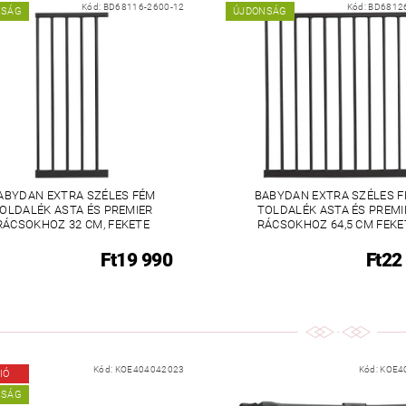
Kód:
BD68116-2600-12
Kód:
BD6812
NSÁG
ÚJDONSÁG
ABYDAN EXTRA SZÉLES FÉM
BABYDAN EXTRA SZÉLES 
OLDALÉK ASTA ÉS PREMIER
TOLDALÉK ASTA ÉS PREMI
RÁCSOKHOZ 32 CM, FEKETE
RÁCSOKHOZ 64,5 CM FEKE
Ft19 990
Ft22
Kód:
KOE404042023
Kód:
KOE4
IÓ
NSÁG