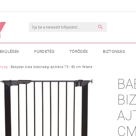
EKÜLÉSEK
FÜRDETÉS
TÖRŐDÉS
BIZTONSÁG
INK
onság
Babydan Asta biztonsági ajtórács 73 - 80 cm fekete
VÁSÁRLÁSI FELTÉTELEK
ADATKEZELÉSI TÁJÉKOZTATÓ
BA
 MEGFELELŐ MÉRET MEGÁLLAPÍTÁSA
BOLDOG BABA
HAS
BI
AJ
CM