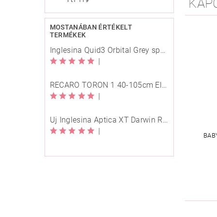
KAP
MOSTANÁBAN ÉRTÉKELT
TERMÉKEK
Inglesina Quid3 Orbital Grey sport babakocsi
|
RECARO TORON 1 40-105cm Elegant Beige
|
Új Inglesina Aptica XT Darwin Recline Evo 4in1 Himalaya Blue multifunkciós babakocsi
|
BAB