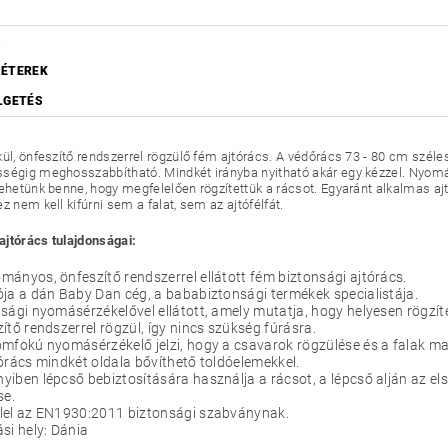
S
ÉTEREK
LGETÉS
kül, önfeszítő rendszerrel rögzülő fém ajtórács. A védőrács 73 - 80 cm szé
ségig meghosszabbítható. Mindkét irányba nyitható akár egy kézzel. Nyomá
lehetünk benne, hogy megfelelően rögzítettük a rácsot. Egyaránt alkalmas aj
z nem kell kifúrni sem a falat, sem az ajtófélfát.
jtórács tulajdonságai:
ányos, önfeszítő rendszerrel ellátott fém biztonsági ajtórács.
ja a dán Baby Dan cég, a bababiztonsági termékek specialistája.
sági nyomásérzékelővel ellátott, amely mutatja, hogy helyesen rögzíte
ítő rendszerrel rögzül, így nincs szükség fúrásra.
mfokú nyomásérzékelő jelzi, hogy a csavarok rögzülése és a falak ma
órács mindkét oldala bővíthető toldóelemekkel.
iben lépcső bebiztosítására használja a rácsot, a lépcső alján az els
se.
lel az EN1930:2011 biztonsági szabványnak.
si hely: Dánia