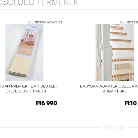
CSOLÓDÓ TERMÉKEK
Kód:
BD58016-5600-09
Kód:
BD595
YDAN PREMIER FÉM TOLDALÉK
BABYDAN ADAPTER OSZLOP K
FEKETE, 2 DB, 7 CM/DB
RÖGZÍTÉSRE
Ft6 990
Ft10