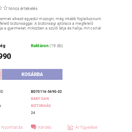
Nincs értékelés
yermek elkezd egyedül mozogni, még inkább foglalkoznunk
felelő biztonsággal. A biztonsági ajtórács a megfelelő
tja a gyermeket, miközben a szülő látja és hallja, mit csinál
ség
Raktáron
(19 db)
 990
ÓD
BD70116-5690-02
BABY DAN
A
BIZTONSÁG
24
Nyomtatás
Kérdés
Ár figyelése