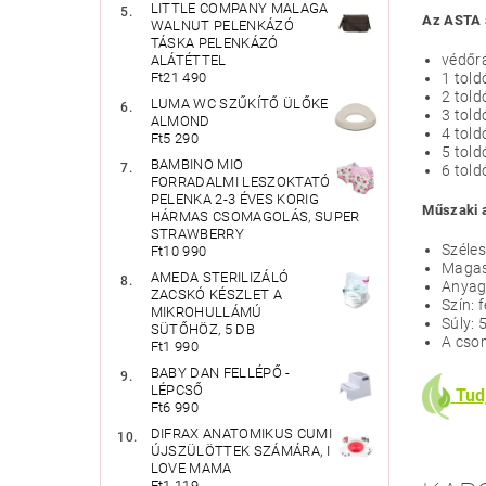
LITTLE COMPANY MALAGA
Az ASTA a
WALNUT PELENKÁZÓ
TÁSKA PELENKÁZÓ
védőrá
ALÁTÉTTEL
Ft21 490
1 tol
2 tol
LUMA WC SZŰKÍTŐ ÜLŐKE
3 tol
ALMOND
4 tol
Ft5 290
5 tol
BAMBINO MIO
6 tol
FORRADALMI LESZOKTATÓ
PELENKA 2-3 ÉVES KORIG
Műszaki 
HÁRMAS CSOMAGOLÁS, SUPER
STRAWBERRY
Széle
Ft10 990
Magas
AMEDA STERILIZÁLÓ
Anyag
ZACSKÓ KÉSZLET A
Szín: 
MIKROHULLÁMÚ
Súly: 
SÜTŐHÖZ, 5 DB
A csom
Ft1 990
BABY DAN FELLÉPŐ -
LÉPCSŐ
Tud
Ft6 990
DIFRAX ANATOMIKUS CUMI
ÚJSZÜLÖTTEK SZÁMÁRA, I
LOVE MAMA
Ft1 119