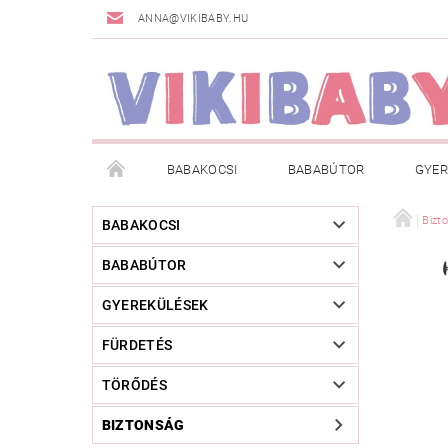
ANNA@VIKIBABY.HU
BABAKOCSI
BABABÚTOR
GYER
DOGSPACE
MÁRKÁK
AKCIÓS TERMÉKE
Bizt
BABAKOCSI
BABABÚTOR
TÖRZSVÁSÁRLÓI PROGRAM
RÓLUNK
A
GYEREKÜLÉSEK
FÜRDETÉS
TÖRŐDÉS
BIZTONSÁG