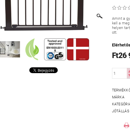
Amint a g
kell a meg
helyen tar
ott.
Elérhető
Ft26
TERMÉKK
MÁRKA
KATEGÓRI
JÓTÁLLÁS