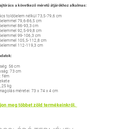
jtórács a következő méretű átjárókhoz alkalmas:
cs toldóelem nélkül 73,5-79,6 cm
dóelemmel 79,6-86,5 cm
dóelemmel 86-93,3 cm
dóelemmel 92,5-99,8 cm
dóelemmel 99-106,3 cm
dóelemmel 105,5-112,8 cm
dóelemmel 112-119,3 cm
adatok:
sség: 56 cm
ság: 73 cm
: fém
fekete
5,25 kg
agolás méretei: 73 x 74 x 4 cm
jon meg többet zöld termékeinkről.