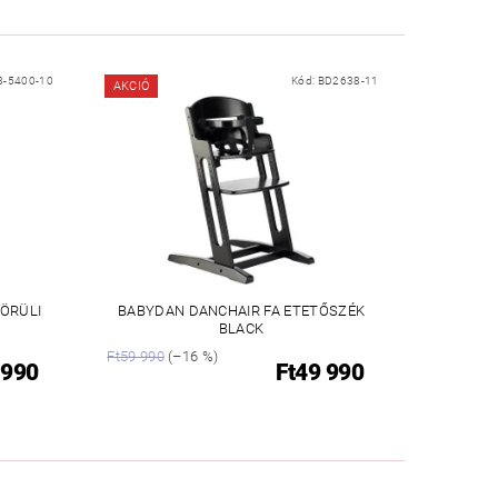
8-5400-10
Kód:
BD2638-11
AKCIÓ
ÖRÜLI
BABYDAN DANCHAIR FA ETETŐSZÉK
BLACK
Ft59 990
(–16 %)
 990
Ft49 990