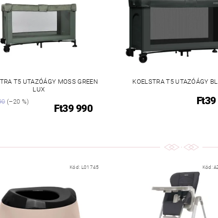
TRA T5 UTAZÓÁGY MOSS GREEN
KOELSTRA T5 UTAZÓÁGY B
LUX
Ft39
90
(–20 %)
Ft39 990
Kód:
L01745
Kód:
A