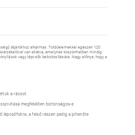
lességű átjárókhoz alkalmas. Toldóelemekkel egészen 120
sérzékelővel van ellátva, amelynek köszönhetően mindig
tónyílások vagy lépcsők bebiztosítására. Nagy előnye, hogy a
ttük a rácsot.
sszivitása megfelelően biztonságos-e.
ő lépcsőfokra, a felső részen pedig a pihenőre