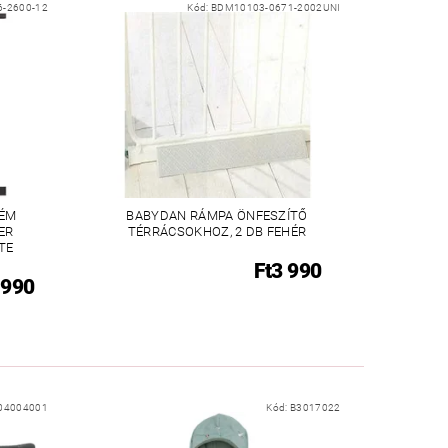
6-2600-12
Kód:
BDM10103-0671-2002UNI
FÉM
BABYDAN RÁMPA ÖNFESZÍTŐ
ER
TÉRRÁCSOKHOZ, 2 DB FEHÉR
TE
Ft3 990
 990
04004001
Kód:
B3017022