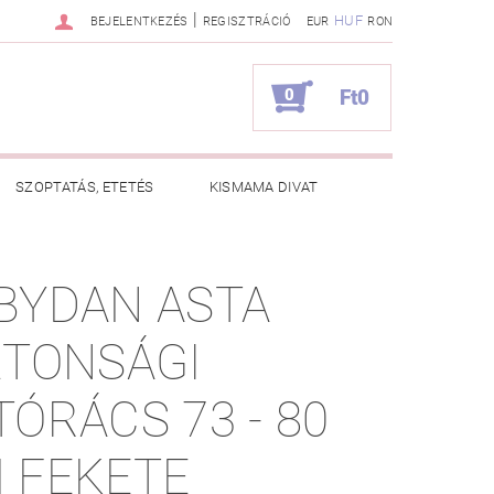
|
HUF
BEJELENTKEZÉS
REGISZTRÁCIÓ
EUR
RON
0
Ft0
SZOPTATÁS, ETETÉS
KISMAMA DIVAT
KAPCSOLAT
BYDAN ASTA
ZNOS TANÁCSOK
RENDELÉSEM
ZTONSÁGI
TÓRÁCS 73 - 80
 FEKETE