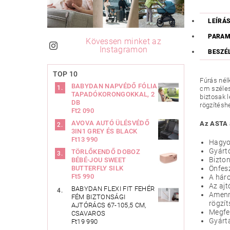
LEÍRÁ
PARAM
Kövessen minket az
Instagramon
BESZÉ
TOP 10
Fúrás nél
BABYDAN NAPVÉDŐ FÓLIA
cm széles
TAPADÓKORONGOKKAL, 2
biztosak 
DB
rögzítéshe
Ft2 090
AVOVA AUTÓ ÜLÉSVÉDŐ
Az ASTA a
3IN1 GREY ÉS BLACK
Ft13 990
Hagyom
Gyártó
TÖRLŐKENDŐ DOBOZ
Bizton
BÉBÉ-JOU SWEET
BUTTERFLY SILK
Önfesz
Ft5 990
A háro
Az ajt
BABYDAN FLEXI FIT FEHÉR
Amenny
FÉM BIZTONSÁGI
rögzít
AJTÓRÁCS 67-105,5 CM,
Megfe
CSAVAROS
Gyártá
Ft19 990