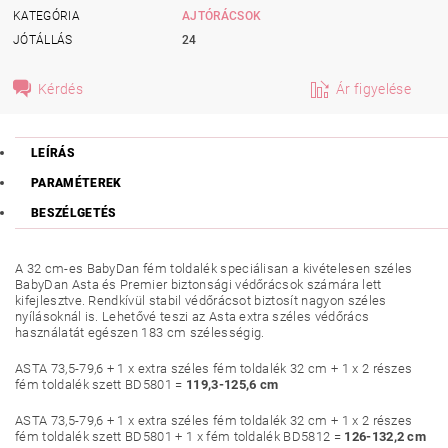
KATEGÓRIA
AJTÓRÁCSOK
JÓTÁLLÁS
24
Kérdés
Ár figyelése
LEÍRÁS
PARAMÉTEREK
BESZÉLGETÉS
A 32 cm-es BabyDan fém toldalék speciálisan a kivételesen széles
BabyDan Asta és Premier biztonsági védőrácsok számára lett
kifejlesztve. Rendkívül stabil védőrácsot biztosít nagyon széles
nyílásoknál is. Lehetővé teszi az Asta extra széles védőrács
használatát egészen 183 cm szélességig.
ASTA 73,5-79,6 + 1 x extra széles fém toldalék 32 cm + 1 x 2 részes
fém toldalék szett BD5801 =
119,3-125,6 cm
ASTA 73,5-79,6 + 1 x extra széles fém toldalék 32 cm + 1 x 2 részes
fém toldalék szett BD5801 + 1 x fém toldalék BD5812 =
126-132,2 cm