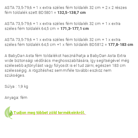
ASTA 73,5-79,6 + 1 x extra széles fém toldalék 32 cm + 2 x 2 részes
fém toldalék szett BD5801 =
132,5-138,7 cm
ASTA 73,5-79,6 + 1 x extra széles fém toldalék 32 cm + 1 x extra
széles fém toldalék 64,5 cm =
171,3-177,1 cm
ASTA 73,5-79,6 + 1 x extra széles fém toldalék 32 cm + 1 x extra
széles fém toldalék 64,5 cm +1 x fém toldalék BD5812 =
177,8-183 cm
A BabyDan Asta fém toldalékot használhatja a BabyDan Asta Extra
wide biztonsági védőrács meghosszabítására, így segítségével még
szélesebb ajtónyílást vagy folyosót is el tud zárni, egészen 183 cm
szélességig. A rögzítéshez semmiféle további eszköz nem
szükséges.
Súlya : 1,9 kg
Anyaga: fém
Tudjon meg többet zöld termékeinkről.