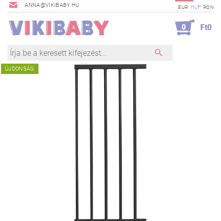
ANNA@VIKIBABY.HU
HUF
EUR
RON
0
Ft0
ÚJDONSÁG