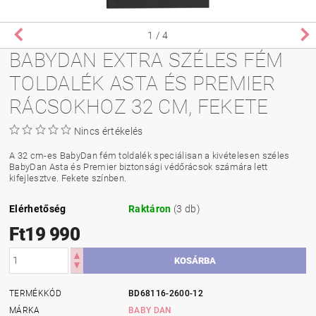
1
/ 4
BABYDAN EXTRA SZÉLES FÉM
TOLDALÉK ASTA ÉS PREMIER
RÁCSOKHOZ 32 CM, FEKETE
Nincs értékelés
A 32 cm-es BabyDan fém toldalék speciálisan a kivételesen széles
BabyDan Asta és Premier biztonsági védőrácsok számára lett
kifejlesztve. Fekete színben.
Elérhetőség
Raktáron
(3 db)
Ft19 990
TERMÉKKÓD
BD68116-2600-12
MÁRKA
BABY DAN